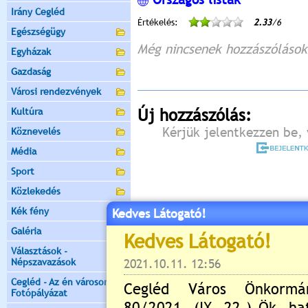
Irány Cegléd
Értékelés:
2.33
/6
Egészségügy
Még nincsenek hozzászólások
Egyházak
Gazdaság
Városi rendezvények
Kultúra
Új hozzászólás:
Kérjük jelentkezzen be, 
Köznevelés
Média
Sport
Közlekedés
Kék fény
Kedves Látogató!
Galéria
Választások -
Népszavazások
Cegléd - Az én városom -
Fotópályázat