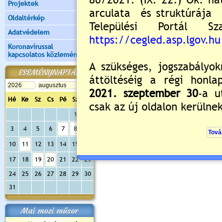
Projektek
Oldaltérkép
Adatvédelem
Koronavírussal
kapcsolatos közlemények
ESEMÉNYNAPTÁR
Hé
Ke
Sz
Cs
Pé
Sz
Va
1
2
3
4
5
6
7
8
9
10
11
12
13
14
15
16
17
18
19
20
21
22
23
24
25
26
27
28
29
30
31
Mai mozi műsor