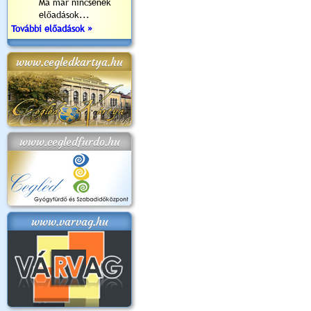
Ma már nincsenek
előadások...
További előadások »
www.cegledkartya.hu
www.cegledfurdo.hu
www.varvag.hu