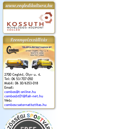
www.cegledikultura.hu
apok 2018.
Kossuth Toborzó
Szent István Ünnepe
V. Ceglédi Vágta
Laska feszt
Ünnepély
és Magyarok
(2017. 06. 18.)
2017.06.
2017.09.22-23.
Kenyere Program
(2017. 08. 20.)
Szennyvízszállítás
2700 Cegléd, Ölyv u. 4.
Tel: 06 53/707-050
Mobil: 06 30/6353-018
Email:
combos@t-online.hu
combosbt01@flah-net.hu
Web:
comboscsatornatisztitas.hu