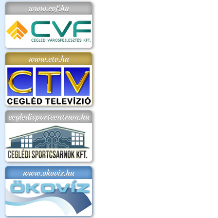
www.cvf.hu
www.ctv.hu
cegledisportcentrum.hu
www.okoviz.hu