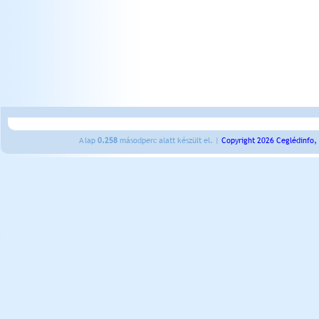
A lap
0.258
másodperc alatt készült el. |
Copyright 2026 Ceglédinfo,