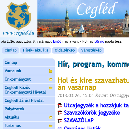
Ma 2026. augusztus 9. vasárnap,
Emőd
napja van. - Holnap
Lörinc
napja lesz.
Címlap
Hírek- aktuális
Oldaltérkép
Várostérkép
Hír, program, komm
Címlap
Városunk
Hol és kire szavazhat
Önkormányzat
án vasárnap
Ceglédi Közös
Önkormányzati Hivatal
2018.03.26. 15:04
Rovat: Országgyű
Ceglédi Járási Hivatal
Utcajegyzék a hozzájuk ta
Pályázatok
Szavazókörök jegyzéke
Aktuális
SZAVAZÓLAP
Turizmus
Országos listák