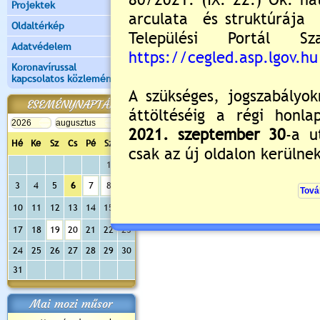
Projektek
Oldaltérkép
Adatvédelem
Koronavírussal
kapcsolatos közlemények
ESEMÉNYNAPTÁR
Hé
Ke
Sz
Cs
Pé
Sz
Va
1
2
3
4
5
6
7
8
9
10
11
12
13
14
15
16
17
18
19
20
21
22
23
24
25
26
27
28
29
30
31
Mai mozi műsor