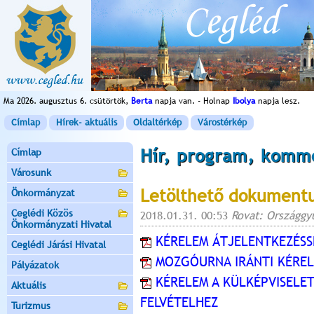
Ma 2026. augusztus 6. csütörtök,
Berta
napja van. - Holnap
Ibolya
napja lesz.
Címlap
Hírek- aktuális
Oldaltérkép
Várostérkép
Hír, program, komm
Címlap
Városunk
Letölthető dokument
Önkormányzat
Ceglédi Közös
2018.01.31. 00:53
Rovat: Országgyű
Önkormányzati Hivatal
KÉRELEM ÁTJELENTKEZÉSS
Ceglédi Járási Hivatal
MOZGÓURNA IRÁNTI KÉREL
Pályázatok
KÉRELEM A KÜLKÉPVISELE
Aktuális
FELVÉTELHEZ
Turizmus