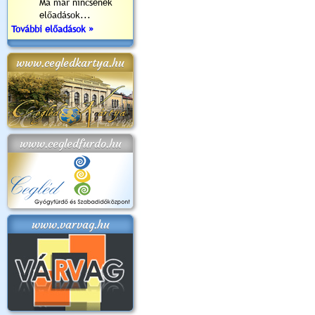
Ma már nincsenek
előadások...
További előadások »
www.cegledkartya.hu
www.cegledfurdo.hu
www.varvag.hu