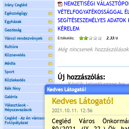
NEMZETISÉGI VÁLASZTÓPO
Irány Cegléd
VÉTELFOGYATÉKOSSÁGGAL É
Egészségügy
SEGÍTÉSESZEMÉLYES ADATOK 
Egyházak
KÉRELEM
Gazdaság
Városi rendezvények
Értékelés:
2.33
/6
Kultúra
Még nincsenek hozzászólások
Köznevelés
Média
Sport
Új hozzászólás:
Közlekedés
Kérjük jelentkezzen be, 
Kék fény
Kedves Látogató!
Galéria
Választások -
Népszavazások
Cegléd - Az én városom -
Fotópályázat