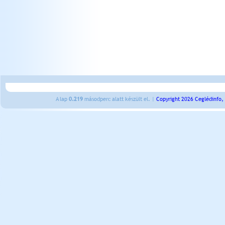
A lap
0.219
másodperc alatt készült el. |
Copyright 2026 Ceglédinfo,