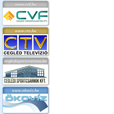
www.cvf.hu
www.ctv.hu
cegledisportcentrum.hu
www.okoviz.hu