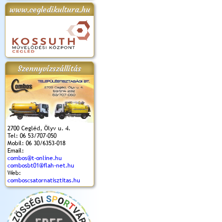
www.cegledikultura.hu
apok 2018.
Kossuth Toborzó
Szent István Ünnepe
V. Ceglédi Vágta
Laska feszt
Ünnepély
és Magyarok
(2017. 06. 18.)
2017.06.
2017.09.22-23.
Kenyere Program
(2017. 08. 20.)
Szennyvízszállítás
2700 Cegléd, Ölyv u. 4.
Tel: 06 53/707-050
Mobil: 06 30/6353-018
Email:
combos@t-online.hu
combosbt01@flah-net.hu
Web:
comboscsatornatisztitas.hu