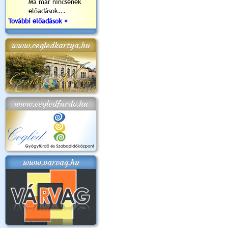
Ma már nincsenek
előadások...
További előadások »
www.cegledkartya.hu
www.cegledfurdo.hu
www.varvag.hu