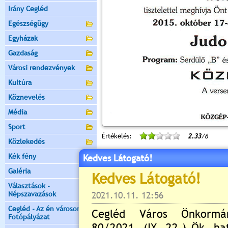
Irány Cegléd
Egészségügy
Egyházak
Gazdaság
Városi rendezvények
Kultúra
Köznevelés
Média
Sport
Értékelés:
2.33
/6
Közlekedés
Még nincsenek hozzászólások
Kék fény
Kedves Látogató!
Galéria
Választások -
Népszavazások
Új hozzászólás:
Cegléd - Az én városom -
Kérjük jelentkezzen be, 
Fotópályázat