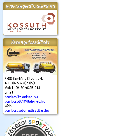
www.cegledikultura.hu
apok 2018.
Kossuth Toborzó
Szent István Ünnepe
V. Ceglédi Vágta
Laska feszt
Ünnepély
és Magyarok
(2017. 06. 18.)
2017.06.
2017.09.22-23.
Kenyere Program
(2017. 08. 20.)
Szennyvízszállítás
2700 Cegléd, Ölyv u. 4.
Tel: 06 53/707-050
Mobil: 06 30/6353-018
Email:
combos@t-online.hu
combosbt01@flah-net.hu
Web:
comboscsatornatisztitas.hu