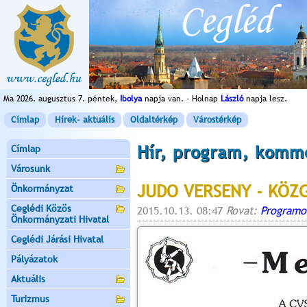
Ma 2026. augusztus 7. péntek,
Ibolya
napja van. - Holnap
László
napja lesz.
Címlap
Hírek- aktuális
Oldaltérkép
Várostérkép
Hír, program, komm
Címlap
Városunk
JUDO VERSENY - KÖZG
Önkormányzat
Ceglédi Közös
2015.10.13. 08:47
Rovat:
Programo
Önkormányzati Hivatal
Ceglédi Járási Hivatal
Pályázatok
Aktuális
Turizmus