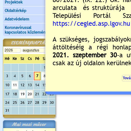
Projektek
Oldaltérkép
Adatvédelem
Koronavírussal
kapcsolatos közlemények
ESEMÉNYNAPTÁR
Hé
Ke
Sz
Cs
Pé
Sz
Va
1
2
3
4
5
6
7
8
9
10
11
12
13
14
15
16
17
18
19
20
21
22
23
24
25
26
27
28
29
30
31
Mai mozi műsor