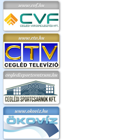
www.cvf.hu
www.ctv.hu
cegledisportcentrum.hu
www.okoviz.hu