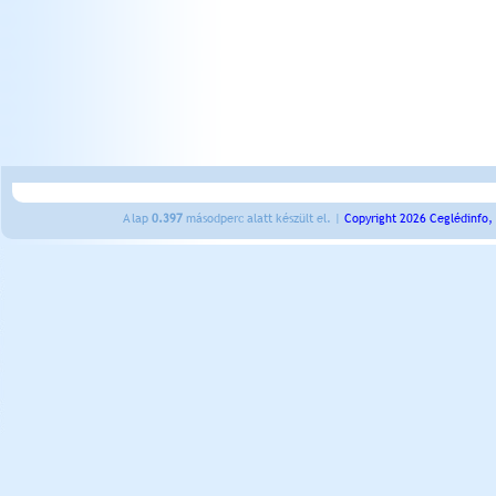
A lap
0.397
másodperc alatt készült el. |
Copyright 2026 Ceglédinfo,