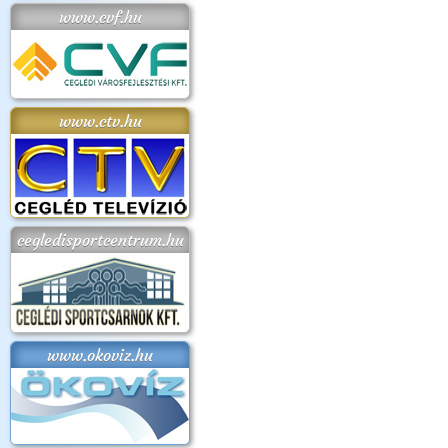
www.cvf.hu
www.ctv.hu
cegledisportcentrum.hu
www.okoviz.hu