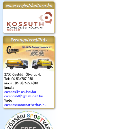
www.cegledikultura.hu
apok 2018.
Kossuth Toborzó
Szent István Ünnepe
V. Ceglédi Vágta
Laska feszt
Ünnepély
és Magyarok
(2017. 06. 18.)
2017.06.
2017.09.22-23.
Kenyere Program
(2017. 08. 20.)
Szennyvízszállítás
2700 Cegléd, Ölyv u. 4.
Tel: 06 53/707-050
Mobil: 06 30/6353-018
Email:
combos@t-online.hu
combosbt01@flah-net.hu
Web:
comboscsatornatisztitas.hu