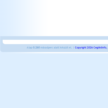
A lap
0.260
másodperc alatt készült el. |
Copyright 2026 Ceglédinfo,