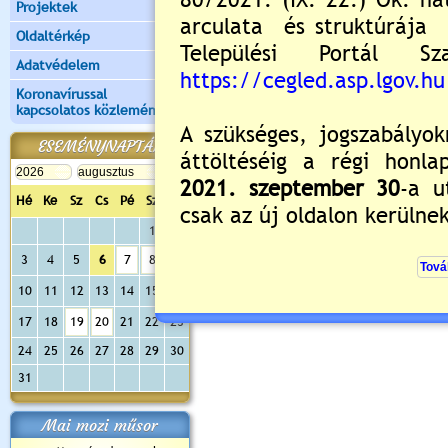
Projektek
Oldaltérkép
Adatvédelem
Koronavírussal
kapcsolatos közlemények
ESEMÉNYNAPTÁR
Hé
Ke
Sz
Cs
Pé
Sz
Va
1
2
3
4
5
6
7
8
9
10
11
12
13
14
15
16
17
18
19
20
21
22
23
24
25
26
27
28
29
30
31
Mai mozi műsor