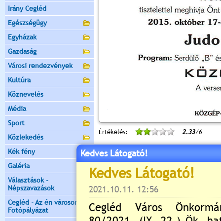
Irány Cegléd
Egészségügy
Egyházak
Gazdaság
Városi rendezvények
Kultúra
Köznevelés
Média
Sport
Értékelés:
2.33
/6
Közlekedés
Még nincsenek hozzászólások
Kék fény
Kedves Látogató!
Galéria
Választások -
Népszavazások
Új hozzászólás:
Cegléd - Az én városom -
Kérjük jelentkezzen be, 
Fotópályázat