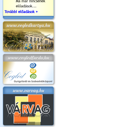
Ma már nincsenek
előadások...
További előadások »
www.cegledkartya.hu
www.cegledfurdo.hu
www.varvag.hu