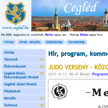
Ma 2026. augusztus 6. csütörtök,
Berta
napja van. - Holnap
Ibolya
napja lesz.
Címlap
Hírek- aktuális
Oldaltérkép
Várostérkép
Hír, program, komm
Címlap
Városunk
JUDO VERSENY - KÖZG
Önkormányzat
Ceglédi Közös
2015.10.13. 08:47
Rovat:
Programo
Önkormányzati Hivatal
Ceglédi Járási Hivatal
Pályázatok
Aktuális
Turizmus