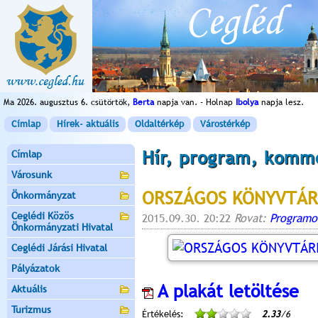
Ma 2026. augusztus 6. csütörtök,
Berta
napja van. - Holnap
Ibolya
napja lesz.
Címlap
Hírek- aktuális
Oldaltérkép
Várostérkép
Hír, program, komm
Címlap
Városunk
ORSZÁGOS KÖNYVTÁRI
Önkormányzat
Ceglédi Közös
2015.09.30. 20:22
Rovat:
Programo
Önkormányzati Hivatal
Ceglédi Járási Hivatal
Pályázatok
A plakát letöltése
Aktuális
Turizmus
Értékelés:
2.33
/6