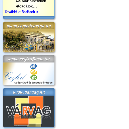
Ma már nincsenek
előadások...
További előadások »
www.cegledkartya.hu
www.cegledfurdo.hu
www.varvag.hu