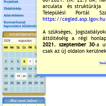
Projektek
Oldaltérkép
Adatvédelem
Koronavírussal
kapcsolatos közlemények
ESEMÉNYNAPTÁR
Hé
Ke
Sz
Cs
Pé
Sz
Va
1
2
3
4
5
6
7
8
9
10
11
12
13
14
15
16
17
18
19
20
21
22
23
24
25
26
27
28
29
30
31
Mai mozi műsor