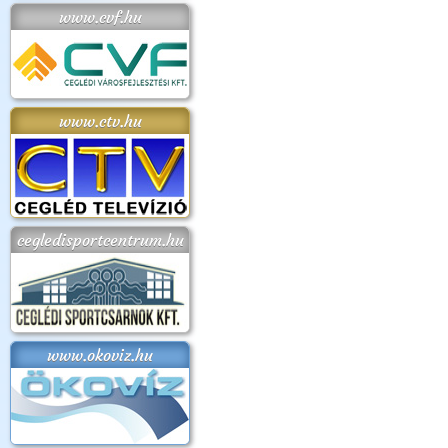
www.cvf.hu
www.ctv.hu
cegledisportcentrum.hu
www.okoviz.hu