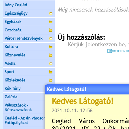
Irány Cegléd
Még nincsenek hozzászólások
Egészségügy
Egyházak
Gazdaság
Új hozzászólás:
Városi rendezvények
Kérjük jelentkezzen be, 
Kultúra
Köznevelés
Média
Sport
Közlekedés
Kék fény
Kedves Látogató!
Galéria
Választások -
Népszavazások
Cegléd - Az én városom -
Fotópályázat