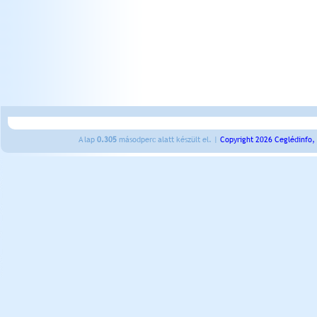
A lap
0.305
másodperc alatt készült el. |
Copyright 2026 Ceglédinfo,