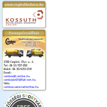
www.cegledikultura.hu
apok 2018.
Kossuth Toborzó
Szent István Ünnepe
V. Ceglédi Vágta
Laska feszt
Ünnepély
és Magyarok
(2017. 06. 18.)
2017.06.
2017.09.22-23.
Kenyere Program
(2017. 08. 20.)
Szennyvízszállítás
2700 Cegléd, Ölyv u. 4.
Tel: 06 53/707-050
Mobil: 06 30/6353-018
Email:
combos@t-online.hu
combosbt01@flah-net.hu
Web:
comboscsatornatisztitas.hu