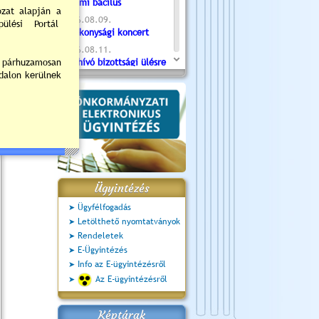
Valami bacilus
2026.08.09.
Jótékonysági koncert
2026.08.11.
Meghívó bizottsági ülésre
- 2026.08.11. 07:55
2026.08.16.
Újvárosi Közlekedési és
Sportnap
2026.08.19.
Ceglédi fotóklub kiállítás
2026.08.20.
Szent István Ünnepe
Ügyintézés
Ügyfélfogadás
Letölthető nyomtatványok
Rendeletek
E-Ügyintézés
Info az E-ügyintézésről
Az E-ügyintézésről
Képtárak