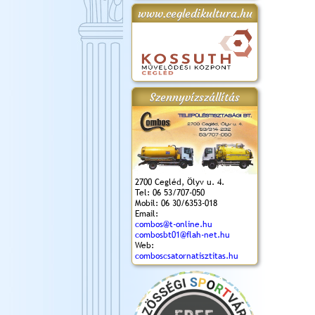
www.cegledikultura.hu
gta
XI. Laskafesztivál és
Városnapok 2018.
Kossuth Toborzó
Szent István Ünnepe
.)
VI. Ceglédi Vágta
Ünnepély
és Magyarok
(2018. 06. 10.)
2017.09.22-23.
Kenyere Program
(2017. 08. 20.)
Szennyvízszállítás
2700 Cegléd, Ölyv u. 4.
Tel: 06 53/707-050
Mobil: 06 30/6353-018
Email:
combos@t-online.hu
combosbt01@flah-net.hu
Web:
comboscsatornatisztitas.hu