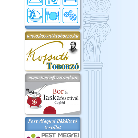
www.kossuthtoborzo.hu
www.laskafesztival.hu
Pest Megyei Békéltető
testület