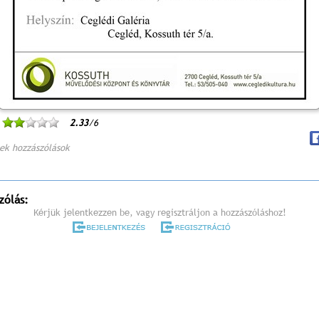
2.33
/6
ek hozzászólások
zólás:
Kérjük jelentkezzen be, vagy regisztráljon a hozzászóláshoz!