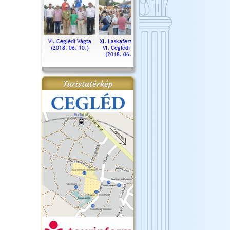
. Ceglédi Vágta
VI. Ceglédi Vágta
XI. Laskafesztivál és
Városnapok 2018.
Kossut
(2016.06.19.)
(2018. 06. 10.)
VI. Ceglédi Vágta
Ün
(2018. 06. 10.)
2017.
Turistatérkép