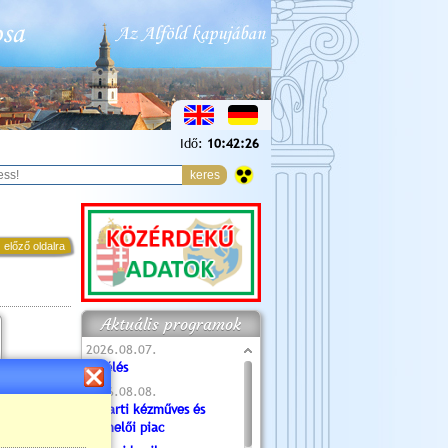
Idő:
10:42:27
 előző oldalra
Aktuális programok
2026.08.07.
Túlélés
2026.08.08.
Tóparti kézműves és
termelői piac