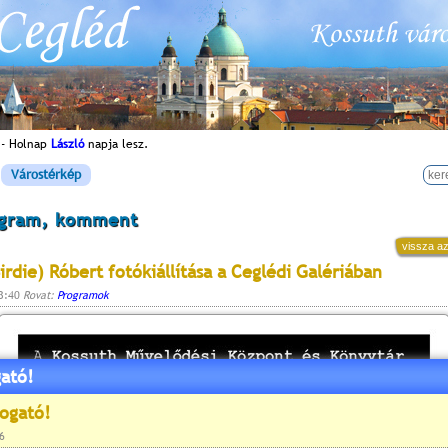
 - Holnap
László
napja lesz.
Várostérkép
ogram, komment
vissza az
irdie) Róbert fotókiállítása a Ceglédi Galériában
23:40
Rovat:
Programok
ató!