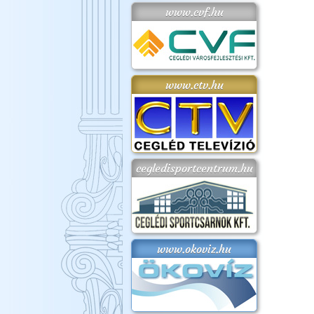
www.cvf.hu
www.ctv.hu
cegledisportcentrum.hu
www.okoviz.hu