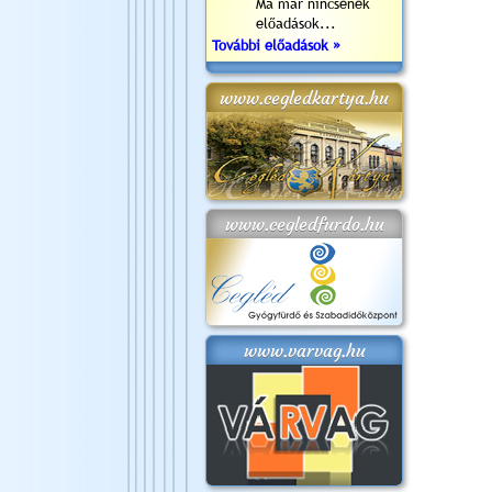
Ma már nincsenek
előadások...
További előadások »
www.cegledkartya.hu
www.cegledfurdo.hu
www.varvag.hu