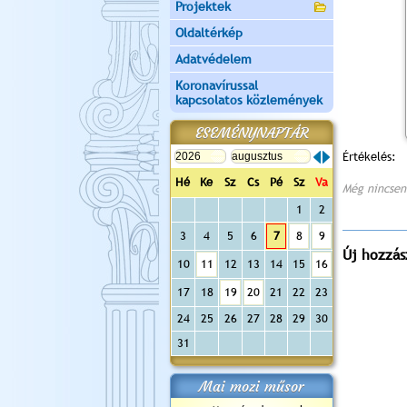
Projektek
Oldaltérkép
Adatvédelem
Koronavírussal
kapcsolatos közlemények
ESEMÉNYNAPTÁR
Értékelés:
Hé
Ke
Sz
Cs
Pé
Sz
Va
Még nincsen
1
2
3
4
5
6
7
8
9
Új hozzás
10
11
12
13
14
15
16
17
18
19
20
21
22
23
24
25
26
27
28
29
30
31
Mai mozi műsor