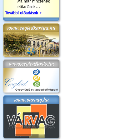
Ma már nincsenek
előadások...
További előadások »
www.cegledkartya.hu
www.cegledfurdo.hu
www.varvag.hu