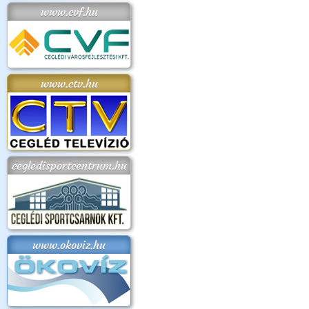
www.cvf.hu
www.ctv.hu
cegledisportcentrum.hu
www.okoviz.hu