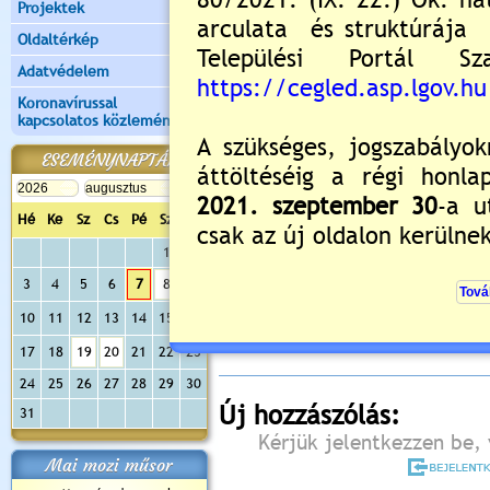
Projektek
Oldaltérkép
Adatvédelem
Koronavírussal
kapcsolatos közlemények
ESEMÉNYNAPTÁR
Hé
Ke
Sz
Cs
Pé
Sz
Va
1
2
Értékelés:
5
/1
3
4
5
6
7
8
9
Még nincsenek hozzászólások
10
11
12
13
14
15
16
17
18
19
20
21
22
23
24
25
26
27
28
29
30
Új hozzászólás:
31
Kérjük jelentkezzen be, 
Mai mozi műsor