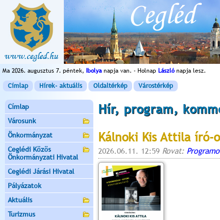
Ma 2026. augusztus 7. péntek,
Ibolya
napja van. - Holnap
László
napja lesz.
Címlap
Hírek- aktuális
Oldaltérkép
Várostérkép
Hír, program, komm
Címlap
Városunk
Kálnoki Kis Attila író-
Önkormányzat
Ceglédi Közös
2026.06.11. 12:59
Rovat:
Programo
Önkormányzati Hivatal
Ceglédi Járási Hivatal
Pályázatok
Aktuális
Turizmus