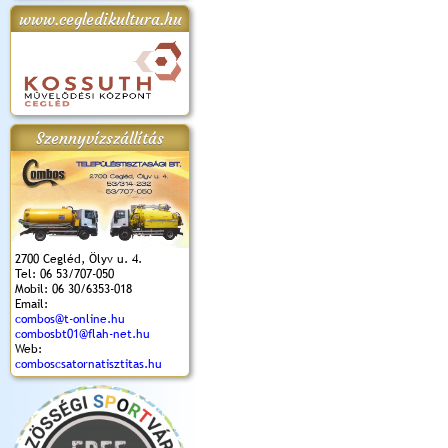
www.cegledikultura.hu
apok 2018.
Kossuth Toborzó
Szent István Ünnepe
V. Ceglédi Vágta
Laska feszt
Ünnepély
és Magyarok
(2017. 06. 18.)
2017.06.
2017.09.22-23.
Kenyere Program
(2017. 08. 20.)
Szennyvízszállítás
2700 Cegléd, Ölyv u. 4.
Tel: 06 53/707-050
Mobil: 06 30/6353-018
Email:
combos@t-online.hu
combosbt01@flah-net.hu
Web:
comboscsatornatisztitas.hu