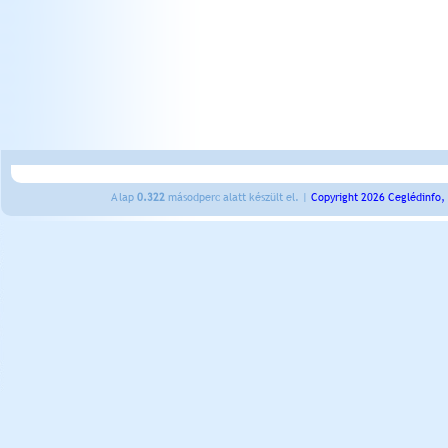
A lap
0.322
másodperc alatt készült el. |
Copyright 2026 Ceglédinfo,