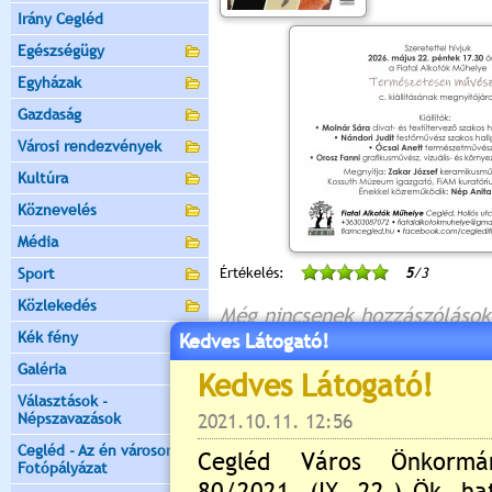
Irány Cegléd
Egészségügy
Egyházak
Gazdaság
Városi rendezvények
Kultúra
Köznevelés
Média
Sport
Értékelés:
5
/3
Közlekedés
Még nincsenek hozzászólások
Kék fény
Kedves Látogató!
Galéria
Választások -
Új hozzászólás:
Népszavazások
Kérjük jelentkezzen be, 
Cegléd - Az én városom -
Fotópályázat