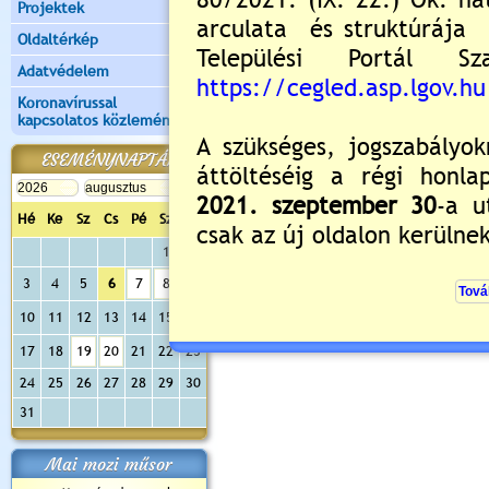
Projektek
Oldaltérkép
Adatvédelem
Koronavírussal
kapcsolatos közlemények
ESEMÉNYNAPTÁR
Hé
Ke
Sz
Cs
Pé
Sz
Va
1
2
3
4
5
6
7
8
9
10
11
12
13
14
15
16
17
18
19
20
21
22
23
24
25
26
27
28
29
30
31
Mai mozi műsor