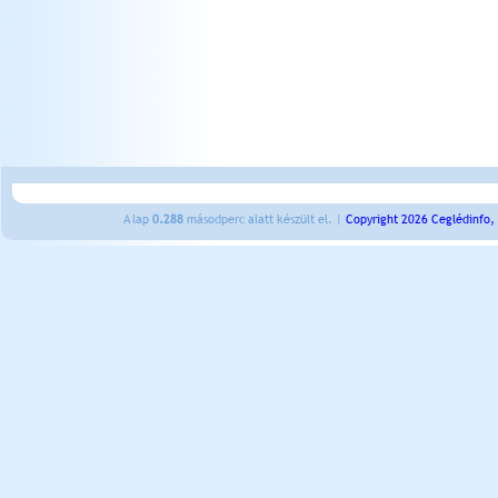
A lap
0.288
másodperc alatt készült el. |
Copyright 2026 Ceglédinfo,