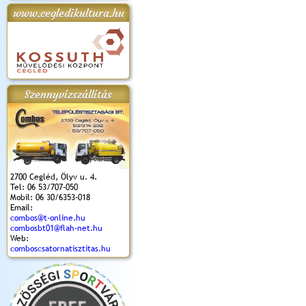
www.cegledikultura.hu
apok 2018.
Kossuth Toborzó
Szent István Ünnepe
V. Ceglédi Vágta
Laska feszt
Ünnepély
és Magyarok
(2017. 06. 18.)
2017.06.
2017.09.22-23.
Kenyere Program
(2017. 08. 20.)
Szennyvízszállítás
2700 Cegléd, Ölyv u. 4.
Tel: 06 53/707-050
Mobil: 06 30/6353-018
Email:
combos@t-online.hu
combosbt01@flah-net.hu
Web:
comboscsatornatisztitas.hu