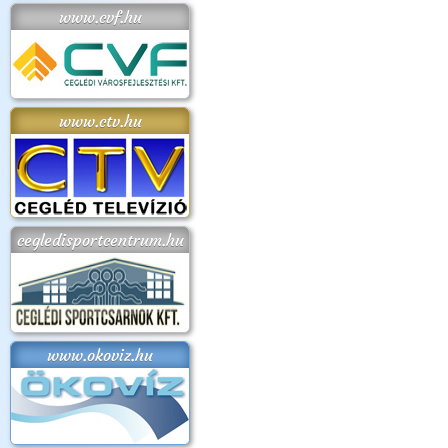
www.cvf.hu
www.ctv.hu
cegledisportcentrum.hu
www.okoviz.hu