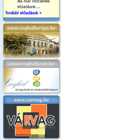
Ma már nincsenek
előadások...
További előadások »
www.cegledkartya.hu
www.cegledfurdo.hu
www.varvag.hu