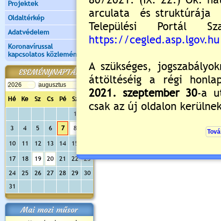
Projektek
Oldaltérkép
Értékelés:
5
/2
Adatvédelem
Még nincsenek hozzászólások
Koronavírussal
kapcsolatos közlemények
ESEMÉNYNAPTÁR
Új hozzászólás:
Hé
Ke
Sz
Cs
Pé
Sz
Va
Kérjük jelentkezzen be, 
1
2
3
4
5
6
7
8
9
10
11
12
13
14
15
16
17
18
19
20
21
22
23
24
25
26
27
28
29
30
31
Mai mozi műsor