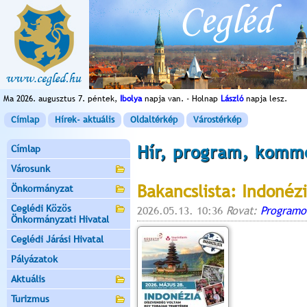
Ma 2026. augusztus 7. péntek,
Ibolya
napja van. - Holnap
László
napja lesz.
Címlap
Hírek- aktuális
Oldaltérkép
Várostérkép
Hír, program, komm
Címlap
Városunk
Bakancslista: Indonéz
Önkormányzat
Ceglédi Közös
2026.05.13. 10:36
Rovat:
Programo
Önkormányzati Hivatal
Ceglédi Járási Hivatal
Pályázatok
Aktuális
Turizmus