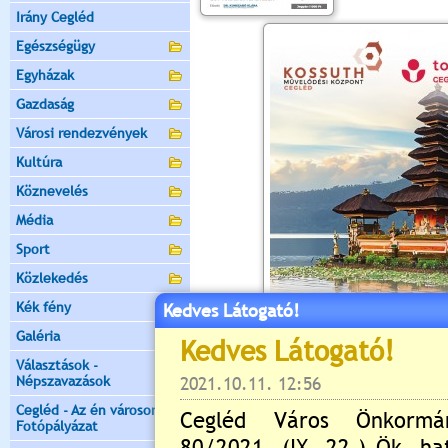
Irány Cegléd
Egészségügy
Egyházak
Gazdaság
Városi rendezvények
Kultúra
Köznevelés
Média
Sport
Közlekedés
Kék fény
Kedves Látogató!
Galéria
Választások -
Népszavazások
Cegléd - Az én városom -
Fotópályázat