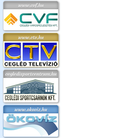
www.cvf.hu
www.ctv.hu
cegledisportcentrum.hu
www.okoviz.hu