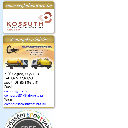
www.cegledikultura.hu
apok 2018.
Kossuth Toborzó
Szent István Ünnepe
V. Ceglédi Vágta
Laska feszt
Ünnepély
és Magyarok
(2017. 06. 18.)
2017.06.
2017.09.22-23.
Kenyere Program
(2017. 08. 20.)
Szennyvízszállítás
2700 Cegléd, Ölyv u. 4.
Tel: 06 53/707-050
Mobil: 06 30/6353-018
Email:
combos@t-online.hu
combosbt01@flah-net.hu
Web:
comboscsatornatisztitas.hu