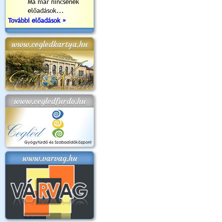
Ma már nincsenek
előadások...
További előadások »
www.cegledkartya.hu
www.cegledfurdo.hu
www.varvag.hu