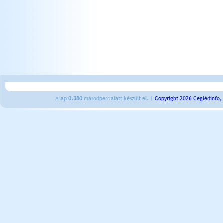
A lap
0.380
másodperc alatt készült el. |
Copyright 2026 Ceglédinfo,