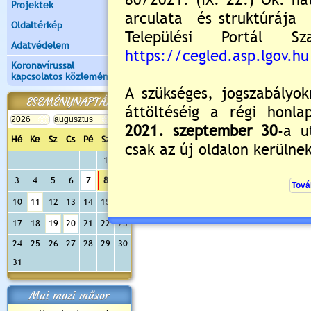
Projektek
Oldaltérkép
Új hozzászólás:
Adatvédelem
Kérjük jelentkezzen be, 
Koronavírussal
kapcsolatos közlemények
ESEMÉNYNAPTÁR
Hé
Ke
Sz
Cs
Pé
Sz
Va
1
2
3
4
5
6
7
8
9
10
11
12
13
14
15
16
17
18
19
20
21
22
23
24
25
26
27
28
29
30
31
Mai mozi műsor