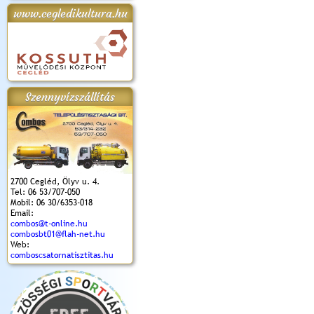
www.cegledikultura.hu
apok 2018.
Kossuth Toborzó
Szent István Ünnepe
V. Ceglédi Vágta
Laska feszt
Ünnepély
és Magyarok
(2017. 06. 18.)
2017.06.
2017.09.22-23.
Kenyere Program
(2017. 08. 20.)
Szennyvízszállítás
2700 Cegléd, Ölyv u. 4.
Tel: 06 53/707-050
Mobil: 06 30/6353-018
Email:
combos@t-online.hu
combosbt01@flah-net.hu
Web:
comboscsatornatisztitas.hu