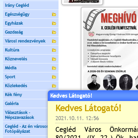
Irány Cegléd
Egészségügy
Egyházak
Gazdaság
Városi rendezvények
Kultúra
Köznevelés
Média
Sport
Közlekedés
Kék fény
Kedves Látogató!
Galéria
Választások -
Értékelés:
5
/4
Népszavazások
Cegléd - Az én városom -
Még nincsenek hozzászólások
Fotópályázat