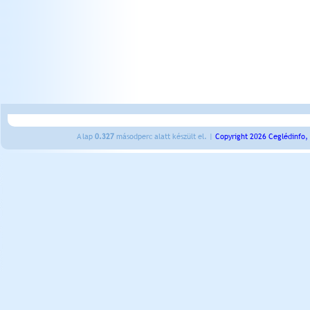
A lap
0.327
másodperc alatt készült el. |
Copyright 2026 Ceglédinfo,