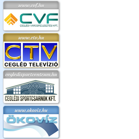
www.cvf.hu
www.ctv.hu
cegledisportcentrum.hu
www.okoviz.hu