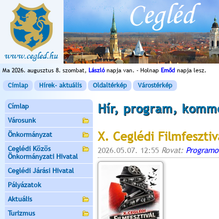
Ma 2026. augusztus 8. szombat,
László
napja van. - Holnap
Emőd
napja lesz.
Címlap
Hírek- aktuális
Oldaltérkép
Várostérkép
Hír, program, komm
Címlap
Városunk
X. Ceglédi Filmfesztiv
Önkormányzat
Ceglédi Közös
2026.05.07. 12:55
Rovat:
Programo
Önkormányzati Hivatal
Ceglédi Járási Hivatal
Pályázatok
Aktuális
Turizmus