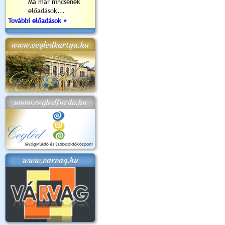
Ma már nincsenek
előadások...
További előadások »
www.cegledkartya.hu
www.cegledfurdo.hu
www.varvag.hu