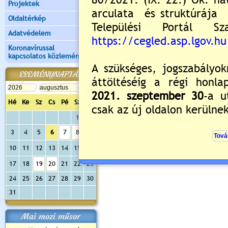
Projektek
Oldaltérkép
Adatvédelem
Koronavírussal
kapcsolatos közlemények
ESEMÉNYNAPTÁR
Hé
Ke
Sz
Cs
Pé
Sz
Va
1
2
3
4
5
6
7
8
9
10
11
12
13
14
15
16
17
18
19
20
21
22
23
24
25
26
27
28
29
30
31
Mai mozi műsor