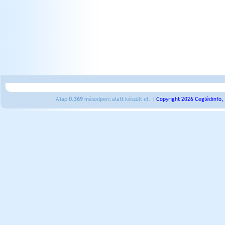
A lap
0.369
másodperc alatt készült el. |
Copyright 2026 Ceglédinfo,