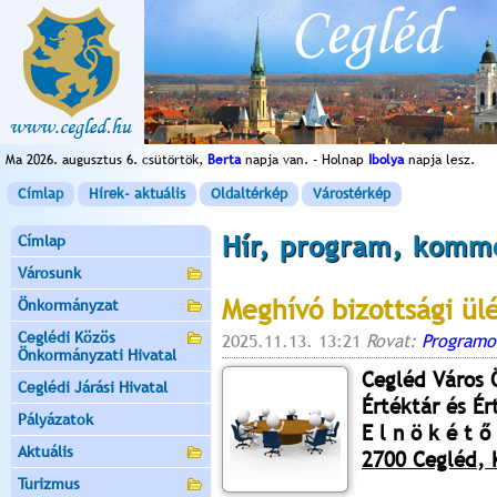
Ma 2026. augusztus 6. csütörtök,
Berta
napja van. - Holnap
Ibolya
napja lesz.
Címlap
Hírek- aktuális
Oldaltérkép
Várostérkép
Hír, program, komm
Címlap
Városunk
Meghívó bizottsági ül
Önkormányzat
Ceglédi Közös
2025.11.13. 13:21
Rovat:
Programo
Önkormányzati Hivatal
Cegléd Város
Ceglédi Járási Hivatal
Értéktár és É
Pályázatok
E l n ö k é t ő 
Aktuális
2700 Cegléd, K
Turizmus