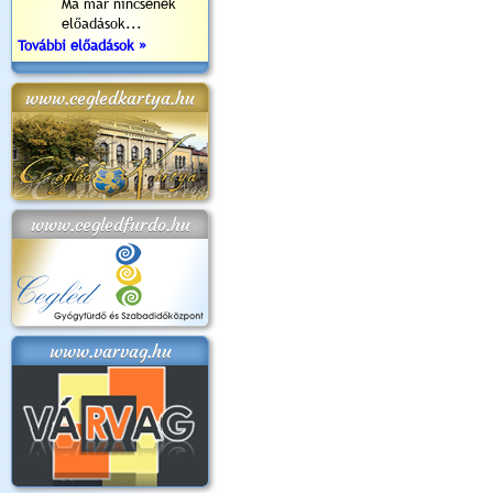
Ma már nincsenek
előadások...
További előadások »
www.cegledkartya.hu
www.cegledfurdo.hu
www.varvag.hu