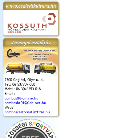
www.cegledikultura.hu
apok 2018.
Kossuth Toborzó
Szent István Ünnepe
V. Ceglédi Vágta
Laska feszt
Ünnepély
és Magyarok
(2017. 06. 18.)
2017.06.
2017.09.22-23.
Kenyere Program
(2017. 08. 20.)
Szennyvízszállítás
2700 Cegléd, Ölyv u. 4.
Tel: 06 53/707-050
Mobil: 06 30/6353-018
Email:
combos@t-online.hu
combosbt01@flah-net.hu
Web:
comboscsatornatisztitas.hu