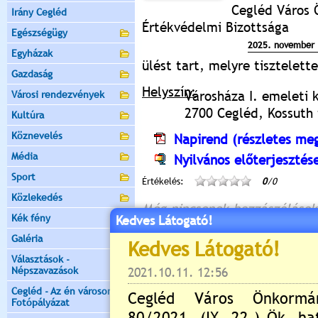
Cegléd Város 
Irány Cegléd
Értékvédelmi Bizottsága
Egészségügy
2025. november 
Egyházak
ülést tart, melyre tisztelet
Gazdaság
Helyszín:
Városháza I. emeleti 
Városi rendezvények
2700 Cegléd, Kossuth t
Kultúra
Köznevelés
Napirend (részletes meg
Média
Nyilvános előterjesztés
Sport
Értékelés:
0
/0
Közlekedés
Még nincsenek hozzászólások
Kék fény
Kedves Látogató!
Galéria
Választások -
Népszavazások
Új hozzászólás:
Cegléd - Az én városom -
Kérjük jelentkezzen be, 
Fotópályázat