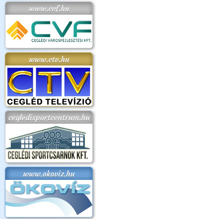
www.cvf.hu
www.ctv.hu
cegledisportcentrum.hu
www.okoviz.hu