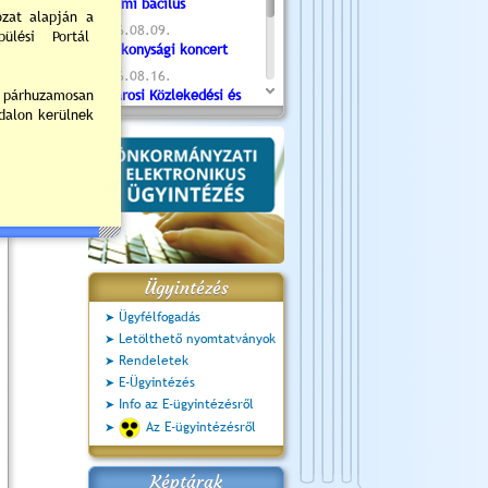
Valami bacilus
2026.08.09.
Jótékonysági koncert
2026.08.16.
Újvárosi Közlekedési és
Sportnap
2026.08.19.
Ceglédi fotóklub kiállítás
2026.08.20.
Szent István Ünnepe
Ügyintézés
Ügyfélfogadás
Letölthető nyomtatványok
Rendeletek
E-Ügyintézés
Info az E-ügyintézésről
Az E-ügyintézésről
Képtárak