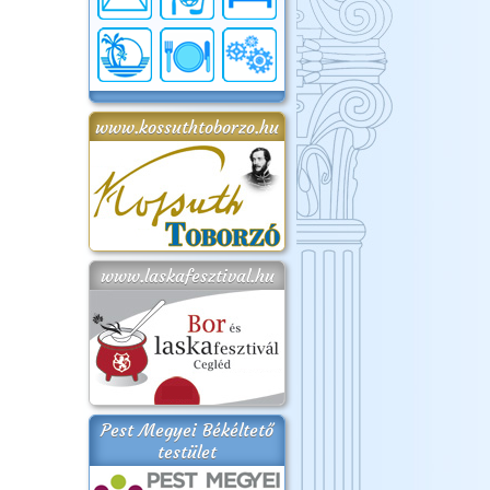
www.kossuthtoborzo.hu
www.laskafesztival.hu
Pest Megyei Békéltető
testület