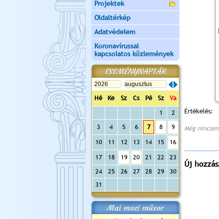
Projektek
Oldaltérkép
Adatvédelem
Koronavírussal
kapcsolatos közlemények
ESEMÉNYNAPTÁR
Hé
Ke
Sz
Cs
Pé
Sz
Va
Értékelés:
1
2
3
4
5
6
7
8
9
Még nincsen
10
11
12
13
14
15
16
17
18
19
20
21
22
23
Új hozzás
24
25
26
27
28
29
30
31
Mai mozi műsor