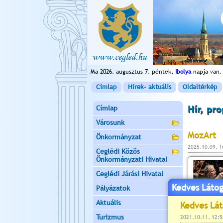
Ma 2026. augusztus 7. péntek,
Ibolya
napja van.
Címlap
Hírek- aktuális
Oldaltérkép
Címlap
Hír, pr
Városunk
MozArt
Önkormányzat
2025.10.09. 
Ceglédi Közös
Önkormányzati Hivatal
Ceglédi Járási Hivatal
Kedves Látog
Pályázatok
Aktuális
Turizmus