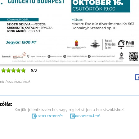
5
/2
ek hozzászólások
zólás:
Kérjük jelentkezzen be, vagy regisztráljon a hozzászóláshoz!