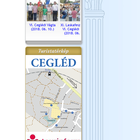
. Ceglédi Vágta
VI. Ceglédi Vágta
XI. Laskafesztivál és
Városnapok 2018.
Kossut
(2016.06.19.)
(2018. 06. 10.)
VI. Ceglédi Vágta
Ün
(2018. 06. 10.)
2017.
Turistatérkép