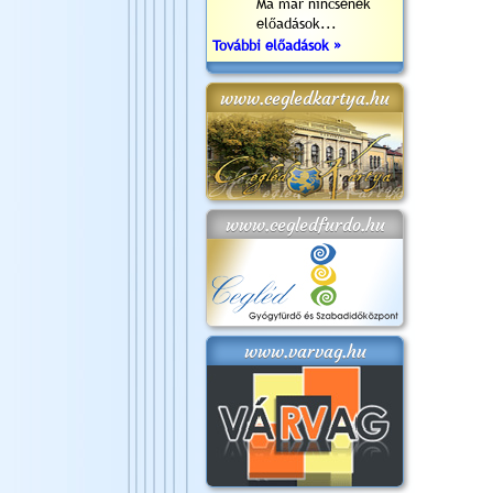
Ma már nincsenek
előadások...
További előadások »
www.cegledkartya.hu
www.cegledfurdo.hu
www.varvag.hu