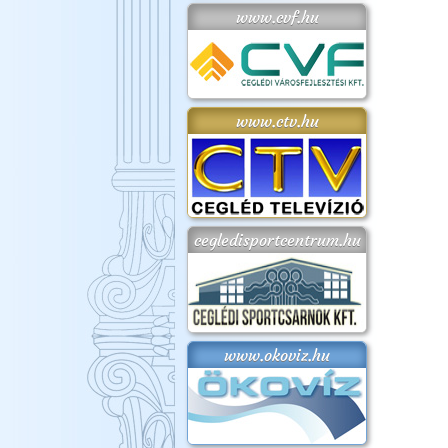
www.cvf.hu
www.ctv.hu
cegledisportcentrum.hu
www.okoviz.hu