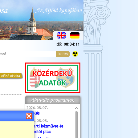
Idő:
08:34:12
 előző oldalra
Aktuális programok
2026.08.07.
Túlélés
2026.08.08.
Tóparti kézműves és
termelői piac