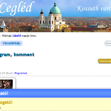
 - Holnap
László
napja lesz.
Várostérkép
ogram, komment
vissza az
16:29
Rovat:
Programok
ató!