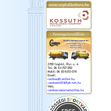
www.cegledikultura.hu
gta
XI. Laskafesztivál és
Városnapok 2018.
Kossuth Toborzó
Szent István Ünnepe
.)
VI. Ceglédi Vágta
Ünnepély
és Magyarok
(2018. 06. 10.)
2017.09.22-23.
Kenyere Program
(2017. 08. 20.)
Szennyvízszállítás
2700 Cegléd, Ölyv u. 4.
Tel: 06 53/707-050
Mobil: 06 30/6353-018
Email:
combos@t-online.hu
combosbt01@flah-net.hu
Web:
comboscsatornatisztitas.hu