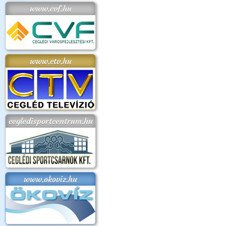
www.cvf.hu
www.ctv.hu
cegledisportcentrum.hu
www.okoviz.hu