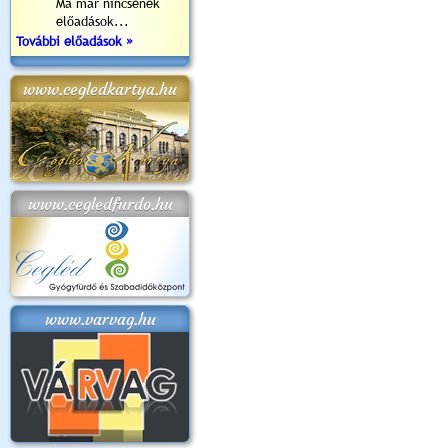
Ma már nincsenek
előadások...
További előadások »
www.cegledkartya.hu
www.cegledfurdo.hu
www.varvag.hu