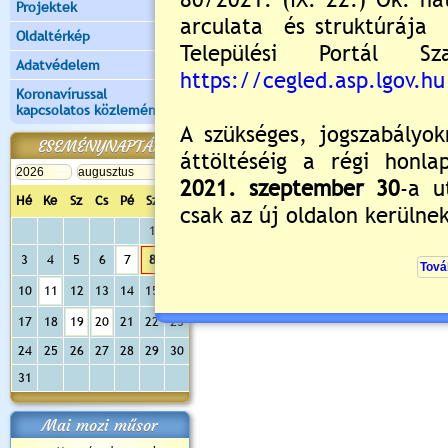
Projektek
Oldaltérkép
Adatvédelem
Koronavírussal
kapcsolatos közlemények
ESEMÉNYNAPTÁR
Hé
Ke
Sz
Cs
Pé
Sz
Va
1
2
3
4
5
6
7
8
9
10
11
12
13
14
15
16
17
18
19
20
21
22
23
24
25
26
27
28
29
30
31
Mai mozi műsor