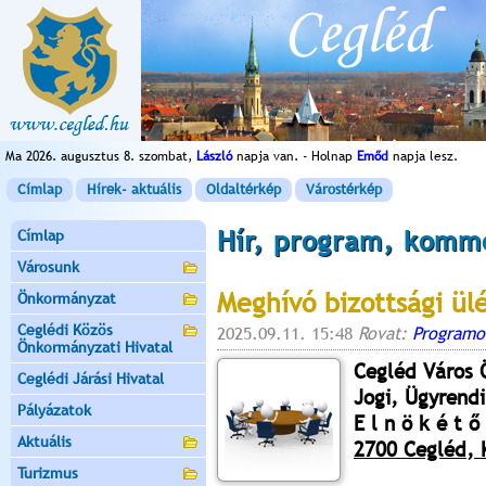
Ma 2026. augusztus 8. szombat,
László
napja van. - Holnap
Emőd
napja lesz.
Címlap
Hírek- aktuális
Oldaltérkép
Várostérkép
Hír, program, komm
Címlap
Városunk
Meghívó bizottsági ül
Önkormányzat
Ceglédi Közös
2025.09.11. 15:48
Rovat:
Programo
Önkormányzati Hivatal
Cegléd Város
Ceglédi Járási Hivatal
Jogi, Ügyrendi
Pályázatok
E l n ö k é t ő 
Aktuális
2700 Cegléd, K
Turizmus