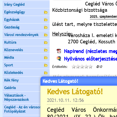
Cegléd Város 
Irány Cegléd
Közbiztonsági bizottsága
Egészségügy
2025. szeptember
Egyházak
ülést tart, melyre tisztelet
Gazdaság
Helyszín:
Városháza I. emeleti 
Városi rendezvények
2700 Cegléd, Kossuth t
Kultúra
Köznevelés
Napirend (részletes meg
Média
Nyilvános előterjesztés
Sport
Értékelés:
0
/0
Közlekedés
Még nincsenek hozzászólások
Kék fény
Kedves Látogató!
Galéria
Választások -
Népszavazások
Új hozzászólás:
Cegléd - Az én városom -
Kérjük jelentkezzen be, 
Fotópályázat