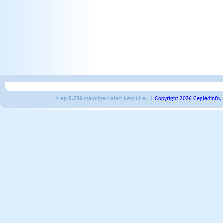
A lap
0.256
másodperc alatt készült el. |
Copyright 2026 Ceglédinfo,