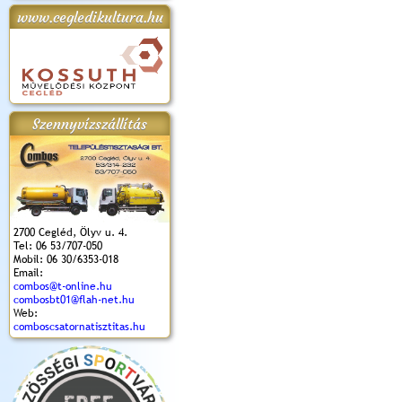
www.cegledikultura.hu
apok 2018.
Kossuth Toborzó
Szent István Ünnepe
V. Ceglédi Vágta
Laska feszt
Ünnepély
és Magyarok
(2017. 06. 18.)
2017.06.
2017.09.22-23.
Kenyere Program
(2017. 08. 20.)
Szennyvízszállítás
2700 Cegléd, Ölyv u. 4.
Tel: 06 53/707-050
Mobil: 06 30/6353-018
Email:
combos@t-online.hu
combosbt01@flah-net.hu
Web:
comboscsatornatisztitas.hu