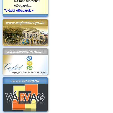
Ma már nincsenek
előadások...
További előadások »
www.cegledkartya.hu
www.cegledfurdo.hu
www.varvag.hu