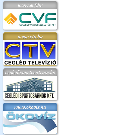
www.cvf.hu
www.ctv.hu
cegledisportcentrum.hu
www.okoviz.hu