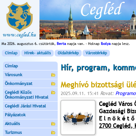
Ma 2026. augusztus 6. csütörtök,
Berta
napja van. - Holnap
Ibolya
napja lesz.
Címlap
Hírek- aktuális
Oldaltérkép
Várostérkép
Hír, program, komm
Címlap
Városunk
Meghívó bizottsági ül
Önkormányzat
Ceglédi Közös
2025.09.11. 15:41
Rovat:
Programo
Önkormányzati Hivatal
Cegléd Város
Ceglédi Járási Hivatal
Gazdasági Biz
Pályázatok
E l n ö k é t ő 
Aktuális
2700 Cegléd, K
Turizmus