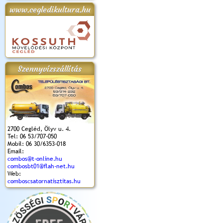
www.cegledikultura.hu
apok 2018.
Kossuth Toborzó
Szent István Ünnepe
V. Ceglédi Vágta
Laska feszt
Ünnepély
és Magyarok
(2017. 06. 18.)
2017.06.
2017.09.22-23.
Kenyere Program
(2017. 08. 20.)
Szennyvízszállítás
2700 Cegléd, Ölyv u. 4.
Tel: 06 53/707-050
Mobil: 06 30/6353-018
Email:
combos@t-online.hu
combosbt01@flah-net.hu
Web:
comboscsatornatisztitas.hu