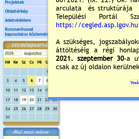
Projektek
Oldaltérkép
Adatvédelem
Koronavírussal
kapcsolatos közlemények
ESEMÉNYNAPTÁR
Hé
Ke
Sz
Cs
Pé
Sz
Va
1
2
3
4
5
6
7
8
9
10
11
12
13
14
15
16
17
18
19
20
21
22
23
24
25
26
27
28
29
30
31
Mai mozi műsor