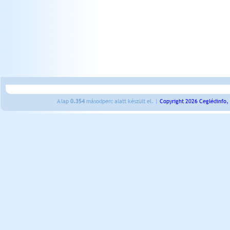
A lap
0.354
másodperc alatt készült el. |
Copyright 2026 Ceglédinfo,