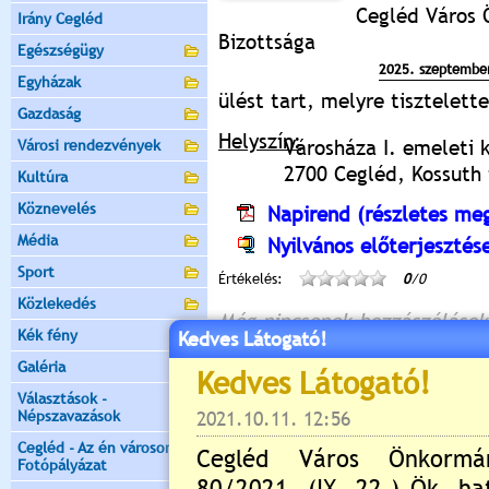
Cegléd Város
Irány Cegléd
Bizottsága
Egészségügy
2025. szeptembe
Egyházak
ülést tart, melyre tisztelet
Gazdaság
Helyszín:
Városháza I. emeleti 
Városi rendezvények
2700 Cegléd, Kossuth t
Kultúra
Köznevelés
Napirend (részletes meg
Média
Nyilvános előterjesztés
Sport
Értékelés:
0
/0
Közlekedés
Még nincsenek hozzászólások
Kék fény
Kedves Látogató!
Galéria
Választások -
Népszavazások
Új hozzászólás:
Cegléd - Az én városom -
Kérjük jelentkezzen be, 
Fotópályázat