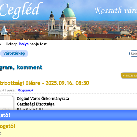
n. - Holnap
Ibolya
napja lesz.
Várostérkép
ogram, komment
vissza az
bizottsági ülésre - 2025.09.16. 08:30
15:41
Rovat:
Programok
Cegléd Város Önkormányzata
Gazdasági Bizottsága
E l n ö k é t ő l
ató!
2700 Cegléd, Kossuth tér 1.
Cegléd Város Önkormányzatának Gazdasági Bizottsága
30
2025. szeptember 16-án (kedd) 8
órai kezdettel