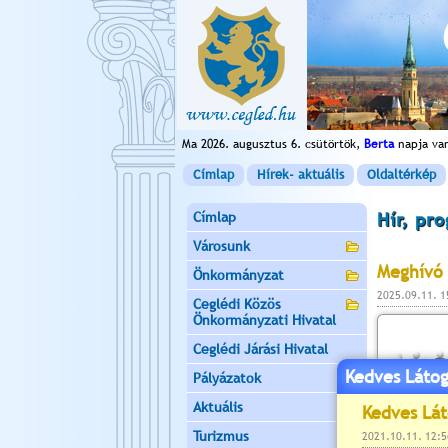
Ma 2026. augusztus 6. csütörtök,
Berta
napja va
Címlap
Hírek- aktuális
Oldaltérkép
Címlap
Hír, pr
Városunk
Meghívó 
Önkormányzat
2025.09.11. 
Ceglédi Közös
Önkormányzati Hivatal
Ceglédi Járási Hivatal
Kedves Látog
Pályázatok
Aktuális
Turizmus