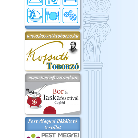
www.kossuthtoborzo.hu
www.laskafesztival.hu
Pest Megyei Békéltető
testület