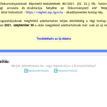
melyre tisztelettel meghívom.
árosháza I. emeleti kistanácskozó terme
700 Cegléd, Kossuth tér. 1.
rend (részletes meghívó) »
vános előterjesztések és tájékoztatók »
0
/0
ek hozzászólások
zólás:
Kérjük jelentkezzen be, vagy regisztráljon a hozzászóláshoz!