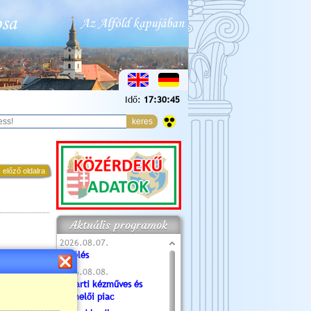
Idő:
17:30:47
 előző oldalra
Aktuális programok
2026.08.07.
Túlélés
2026.08.08.
Tóparti kézműves és
termelői piac