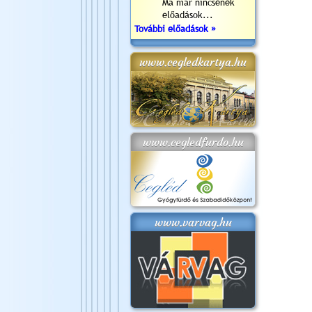
Ma már nincsenek
előadások...
További előadások »
www.cegledkartya.hu
www.cegledfurdo.hu
www.varvag.hu