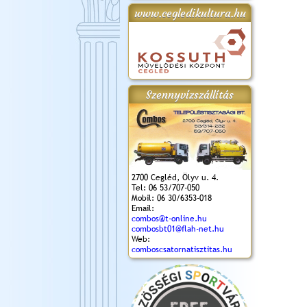
www.cegledikultura.hu
gta
XI. Laskafesztivál és
Városnapok 2018.
Kossuth Toborzó
Szent István Ünnepe
.)
VI. Ceglédi Vágta
Ünnepély
és Magyarok
(2018. 06. 10.)
2017.09.22-23.
Kenyere Program
(2017. 08. 20.)
Szennyvízszállítás
2700 Cegléd, Ölyv u. 4.
Tel: 06 53/707-050
Mobil: 06 30/6353-018
Email:
combos@t-online.hu
combosbt01@flah-net.hu
Web:
comboscsatornatisztitas.hu