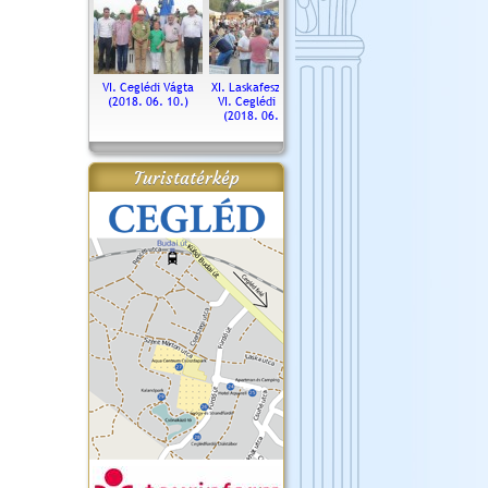
. Ceglédi Vágta
VI. Ceglédi Vágta
XI. Laskafesztivál és
Városnapok 2018.
Kossut
(2016.06.19.)
(2018. 06. 10.)
VI. Ceglédi Vágta
Ün
(2018. 06. 10.)
2017.
Turistatérkép