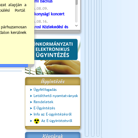
Valami bacilus
2026.08.09.
Jótékonysági koncert
2026.08.16.
Újvárosi Közlekedési és
Sportnap
2026.08.19.
Ceglédi fotóklub kiállítás
2026.08.20.
Szent István Ünnepe
Ügyintézés
Ügyfélfogadás
Letölthető nyomtatványok
Rendeletek
E-Ügyintézés
Info az E-ügyintézésről
Az E-ügyintézésről
Képtárak