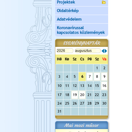
Projektek
Oldaltérkép
Adatvédelem
Koronavírussal
kapcsolatos közlemények
ESEMÉNYNAPTÁR
Hé
Ke
Sz
Cs
Pé
Sz
Va
1
2
3
4
5
6
7
8
9
10
11
12
13
14
15
16
17
18
19
20
21
22
23
24
25
26
27
28
29
30
31
Mai mozi műsor