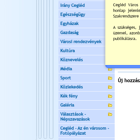
ülést tart, 
Irány Cegléd
Helyszín:
V
Egészségügy
2
Egyházak
Napi
Gazdaság
Nyil
Városi rendezvények
Értékelés:
Kultúra
Még nincsen
Köznevelés
Média
Sport
Új hozzás
Közlekedés
Kék fény
Galéria
Választások -
Népszavazások
Cegléd - Az én városom -
Fotópályázat