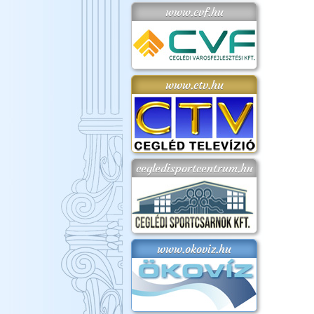
www.cvf.hu
www.ctv.hu
cegledisportcentrum.hu
www.okoviz.hu