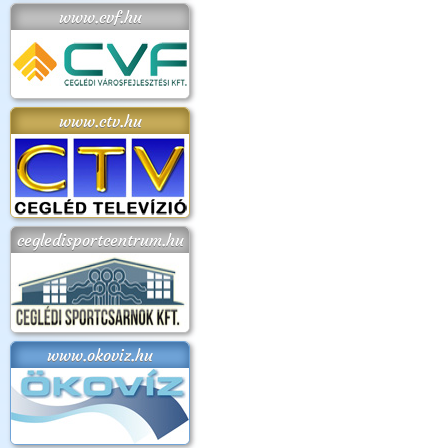
www.cvf.hu
www.ctv.hu
cegledisportcentrum.hu
www.okoviz.hu