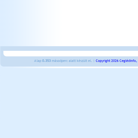
A lap
0.353
másodperc alatt készült el. |
Copyright 2026 Ceglédinfo,