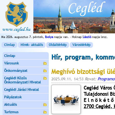
Ma 2026. augusztus 7. péntek,
Ibolya
napja van. - Holnap
László
napja lesz.
Címlap
Hírek- aktuális
Oldaltérkép
Várostérkép
Hír, program, komm
Címlap
Városunk
Meghívó bizottsági ül
Önkormányzat
Ceglédi Közös
2025.09.11. 14:53
Rovat:
Programo
Önkormányzati Hivatal
Cegléd Város
Ceglédi Járási Hivatal
Tulajdonosi Bi
Pályázatok
E l n ö k é t ő 
Aktuális
2700 Cegléd, K
Turizmus