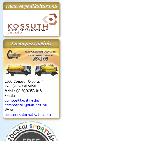
www.cegledikultura.hu
apok 2018.
Kossuth Toborzó
Szent István Ünnepe
V. Ceglédi Vágta
Laska feszt
Ünnepély
és Magyarok
(2017. 06. 18.)
2017.06.
2017.09.22-23.
Kenyere Program
(2017. 08. 20.)
Szennyvízszállítás
2700 Cegléd, Ölyv u. 4.
Tel: 06 53/707-050
Mobil: 06 30/6353-018
Email:
combos@t-online.hu
combosbt01@flah-net.hu
Web:
comboscsatornatisztitas.hu