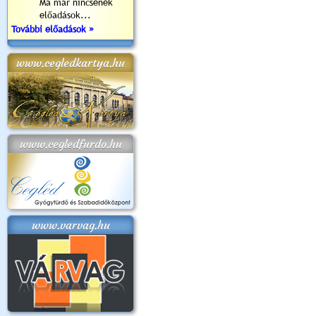
Ma már nincsenek
előadások...
További előadások »
www.cegledkartya.hu
www.cegledfurdo.hu
www.varvag.hu