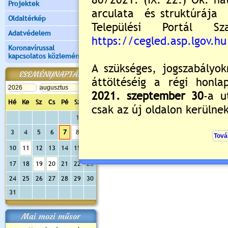
Projektek
Oldaltérkép
Adatvédelem
Koronavírussal
kapcsolatos közlemények
ESEMÉNYNAPTÁR
Hé
Ke
Sz
Cs
Pé
Sz
Va
1
2
3
4
5
6
7
8
9
10
11
12
13
14
15
16
17
18
19
20
21
22
23
24
25
26
27
28
29
30
31
Mai mozi műsor