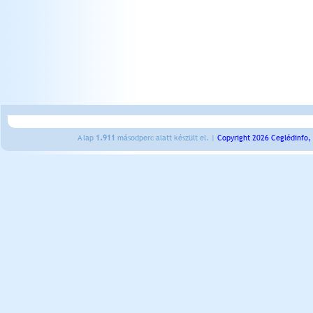
A lap
1.911
másodperc alatt készült el. |
Copyright 2026 Ceglédinfo,