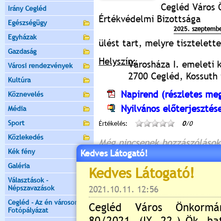
Cegléd Város 
Irány Cegléd
Értékvédelmi Bizottsága
Egészségügy
2025. szeptembe
Egyházak
ülést tart, melyre tisztelet
Gazdaság
Helyszín:
Városháza I. emeleti 
Városi rendezvények
2700 Cegléd, Kossuth t
Kultúra
Napirend (részletes meg
Köznevelés
Nyilvános előterjesztés
Média
Sport
Értékelés:
0
/0
Közlekedés
Még nincsenek hozzászólások
Kék fény
Kedves Látogató!
Galéria
Választások -
Új hozzászólás:
Népszavazások
Kérjük jelentkezzen be, 
Cegléd - Az én városom -
Fotópályázat