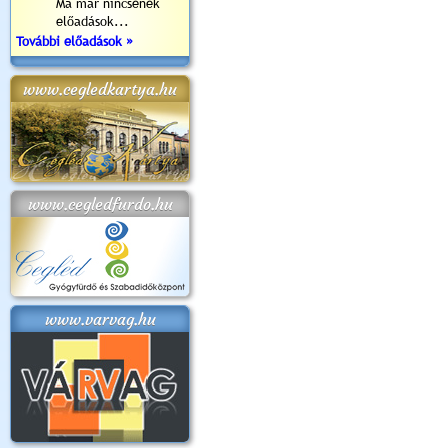
Ma már nincsenek
előadások...
További előadások »
www.cegledkartya.hu
www.cegledfurdo.hu
www.varvag.hu