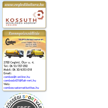
www.cegledikultura.hu
apok 2018.
Kossuth Toborzó
Szent István Ünnepe
V. Ceglédi Vágta
Laska feszt
Ünnepély
és Magyarok
(2017. 06. 18.)
2017.06.
2017.09.22-23.
Kenyere Program
(2017. 08. 20.)
Szennyvízszállítás
2700 Cegléd, Ölyv u. 4.
Tel: 06 53/707-050
Mobil: 06 30/6353-018
Email:
combos@t-online.hu
combosbt01@flah-net.hu
Web:
comboscsatornatisztitas.hu