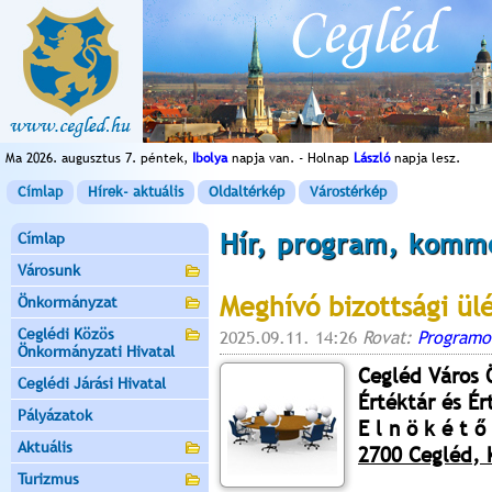
Ma 2026. augusztus 7. péntek,
Ibolya
napja van. - Holnap
László
napja lesz.
Címlap
Hírek- aktuális
Oldaltérkép
Várostérkép
Hír, program, komm
Címlap
Városunk
Meghívó bizottsági ül
Önkormányzat
Ceglédi Közös
2025.09.11. 14:26
Rovat:
Programo
Önkormányzati Hivatal
Cegléd Város
Ceglédi Járási Hivatal
Értéktár és É
Pályázatok
E l n ö k é t ő 
Aktuális
2700 Cegléd, K
Turizmus