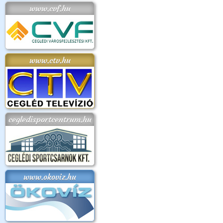
www.cvf.hu
www.ctv.hu
cegledisportcentrum.hu
www.okoviz.hu