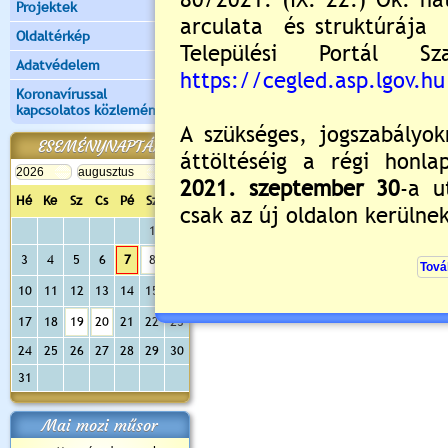
Projektek
Oldaltérkép
Adatvédelem
Koronavírussal
kapcsolatos közlemények
ESEMÉNYNAPTÁR
Hé
Ke
Sz
Cs
Pé
Sz
Va
1
2
3
4
5
6
7
8
9
10
11
12
13
14
15
16
17
18
19
20
21
22
23
24
25
26
27
28
29
30
31
Mai mozi műsor