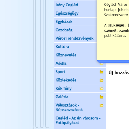
ülést tart, 
Irány Cegléd
Helyszín:
V
Egészségügy
2
Egyházak
Napi
Gazdaság
Nyil
Városi rendezvények
Értékelés:
Kultúra
Még nincsen
Köznevelés
Média
Sport
Új hozzás
Közlekedés
Kék fény
Galéria
Választások -
Népszavazások
Cegléd - Az én városom -
Fotópályázat