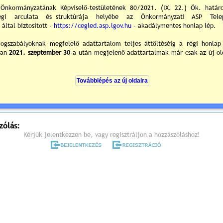
melyre tisztelettel meghívom.
árosháza I. emeleti kistanácskozó terme
700 Cegléd, Kossuth tér. 1.
rend (részletes meghívó) »
vános előterjesztések és tájékoztatók »
0
/0
ek hozzászólások
zólás:
Kérjük jelentkezzen be, vagy regisztráljon a hozzászóláshoz!