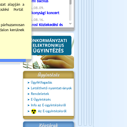
Valami bacilus
2026.08.09.
Jótékonysági koncert
2026.08.16.
Újvárosi Közlekedési és
Sportnap
2026.08.19.
Ceglédi fotóklub kiállítás
2026.08.20.
Szent István Ünnepe
Ügyintézés
Ügyfélfogadás
Letölthető nyomtatványok
Rendeletek
E-Ügyintézés
Info az E-ügyintézésről
Az E-ügyintézésről
Képtárak