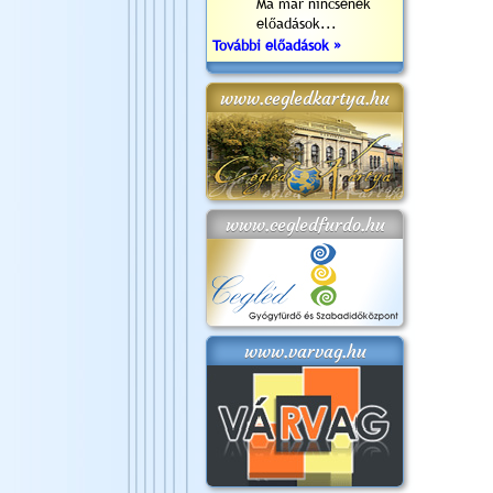
Ma már nincsenek
előadások...
További előadások »
www.cegledkartya.hu
www.cegledfurdo.hu
www.varvag.hu