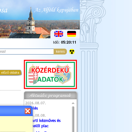
Idő:
05:20:12
 előző oldalra
Aktuális programok
2026.08.07.
Túlélés
2026.08.08.
Tóparti kézműves és
ga
termelői piac