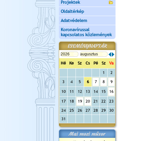
Projektek
Oldaltérkép
Adatvédelem
Koronavírussal
kapcsolatos közlemények
ESEMÉNYNAPTÁR
Hé
Ke
Sz
Cs
Pé
Sz
Va
1
2
3
4
5
6
7
8
9
10
11
12
13
14
15
16
17
18
19
20
21
22
23
24
25
26
27
28
29
30
31
Mai mozi műsor