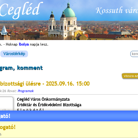
n. - Holnap
Ibolya
napja lesz.
Várostérkép
ogram, komment
vissza az
bizottsági ülésre - 2025.09.16. 15:00
14:26
Rovat:
Programok
Cegléd Város Önkormányzata
Értéktár és Értékvédelmi Bizottsága
E l n ö k é t ő l
ató!
2700 Cegléd, Kossuth tér 1.
Cegléd Város Önkormányzatának Értéktár és Értékvédelmi Bizottsá
2025. szeptember 16-án (kedd) 15 órai kezdettel