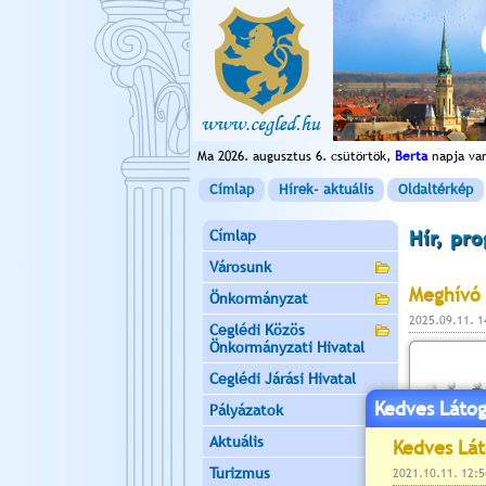
Ma 2026. augusztus 6. csütörtök,
Berta
napja va
Címlap
Hírek- aktuális
Oldaltérkép
Címlap
Hír, pr
Városunk
Meghívó 
Önkormányzat
2025.09.11. 
Ceglédi Közös
Önkormányzati Hivatal
Ceglédi Járási Hivatal
Kedves Látog
Pályázatok
Aktuális
Turizmus