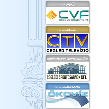
www.cvf.hu
www.ctv.hu
cegledisportcentrum.hu
www.okoviz.hu