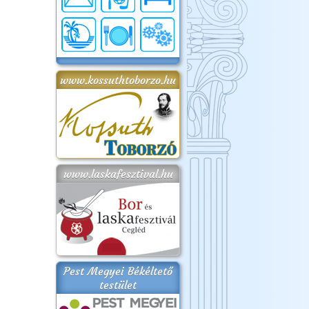
www.kossuthtoborzo.hu
www.laskafesztival.hu
Pest Megyei Békéltető
testület