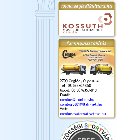
www.cegledikultura.hu
gta
XI. Laskafesztivál és
Városnapok 2018.
Kossuth Toborzó
Szent István Ünnepe
.)
VI. Ceglédi Vágta
Ünnepély
és Magyarok
(2018. 06. 10.)
2017.09.22-23.
Kenyere Program
(2017. 08. 20.)
Szennyvízszállítás
2700 Cegléd, Ölyv u. 4.
Tel: 06 53/707-050
Mobil: 06 30/6353-018
Email:
combos@t-online.hu
combosbt01@flah-net.hu
Web:
comboscsatornatisztitas.hu