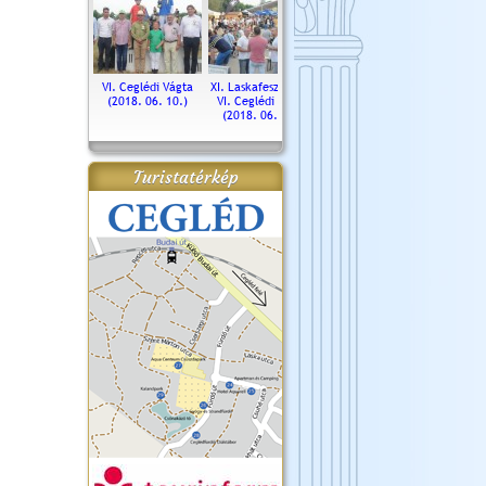
. Ceglédi Vágta
VI. Ceglédi Vágta
XI. Laskafesztivál és
Városnapok 2018.
Kossut
(2016.06.19.)
(2018. 06. 10.)
VI. Ceglédi Vágta
Ün
(2018. 06. 10.)
2017.
Turistatérkép