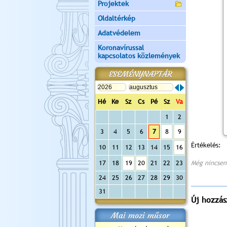
Projektek
Oldaltérkép
Adatvédelem
Koronavírussal
kapcsolatos közlemények
ESEMÉNYNAPTÁR
Hé
Ke
Sz
Cs
Pé
Sz
Va
1
2
3
4
5
6
7
8
9
Értékelés:
10
11
12
13
14
15
16
17
18
19
20
21
22
23
Még nincsen
24
25
26
27
28
29
30
31
Új hozzás
Mai mozi műsor