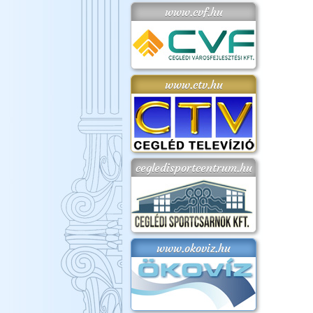
www.cvf.hu
www.ctv.hu
cegledisportcentrum.hu
www.okoviz.hu