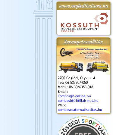
www.cegledikultura.hu
gta
XI. Laskafesztivál és
Városnapok 2018.
Kossuth Toborzó
Szent István Ünnepe
.)
VI. Ceglédi Vágta
Ünnepély
és Magyarok
(2018. 06. 10.)
2017.09.22-23.
Kenyere Program
(2017. 08. 20.)
Szennyvízszállítás
2700 Cegléd, Ölyv u. 4.
Tel: 06 53/707-050
Mobil: 06 30/6353-018
Email:
combos@t-online.hu
combosbt01@flah-net.hu
Web:
comboscsatornatisztitas.hu