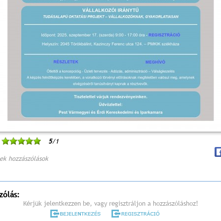
5
/1
ek hozzászólások
zólás:
Kérjük jelentkezzen be, vagy regisztráljon a hozzászóláshoz!