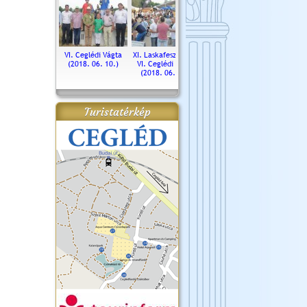
. Ceglédi Vágta
VI. Ceglédi Vágta
XI. Laskafesztivál és
Városnapok 2018.
Kossut
(2016.06.19.)
(2018. 06. 10.)
VI. Ceglédi Vágta
Ün
(2018. 06. 10.)
2017.
Turistatérkép