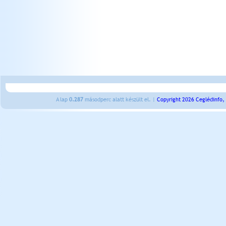
A lap
0.287
másodperc alatt készült el. |
Copyright 2026 Ceglédinfo,