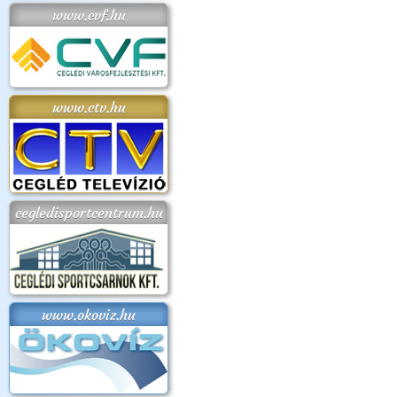
www.cvf.hu
www.ctv.hu
cegledisportcentrum.hu
www.okoviz.hu