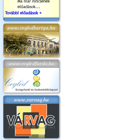
Ma már nincsenek
előadások...
További előadások »
www.cegledkartya.hu
www.cegledfurdo.hu
www.varvag.hu