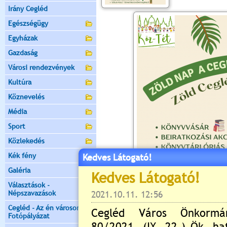
Irány Cegléd
Egészségügy
Egyházak
Gazdaság
Városi rendezvények
Kultúra
Köznevelés
Média
Sport
Közlekedés
Kék fény
Kedves Látogató!
Galéria
Választások -
Népszavazások
Cegléd - Az én városom -
Fotópályázat