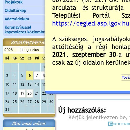
Projektek
Oldaltérkép
Adatvédelem
Koronavírussal
kapcsolatos közlemények
ESEMÉNYNAPTÁR
Hé
Ke
Sz
Cs
Pé
Sz
Va
1
2
Értékelés:
5
/1
3
4
5
6
7
8
9
Még nincsenek hozzászólások
10
11
12
13
14
15
16
17
18
19
20
21
22
23
24
25
26
27
28
29
30
Új hozzászólás:
31
Kérjük jelentkezzen be, 
Mai mozi műsor