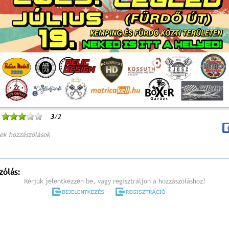
3
/2
ek hozzászólások
zólás:
Kérjük jelentkezzen be, vagy regisztráljon a hozzászóláshoz!