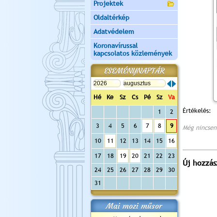
Projektek
Oldaltérkép
Adatvédelem
Koronavírussal
kapcsolatos közlemények
ESEMÉNYNAPTÁR
Hé
Ke
Sz
Cs
Pé
Sz
Va
Értékelés:
1
2
3
4
5
6
7
8
9
Még nincsen
10
11
12
13
14
15
16
17
18
19
20
21
22
23
Új hozzás
24
25
26
27
28
29
30
31
Mai mozi műsor