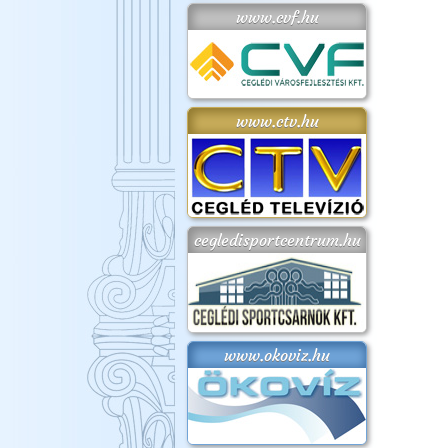
www.cvf.hu
www.ctv.hu
cegledisportcentrum.hu
www.okoviz.hu