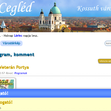
. - Holnap
Lörinc
napja lesz.
Várostérkép
ogram, komment
vissza az
 Veterán Portya
12:57
Rovat:
Programok
ató!