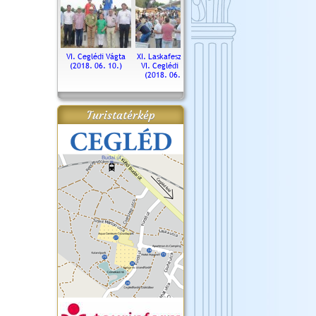
. Ceglédi Vágta
VI. Ceglédi Vágta
XI. Laskafesztivál és
Városnapok 2018.
Kossut
(2016.06.19.)
(2018. 06. 10.)
VI. Ceglédi Vágta
Ün
(2018. 06. 10.)
2017.
Turistatérkép