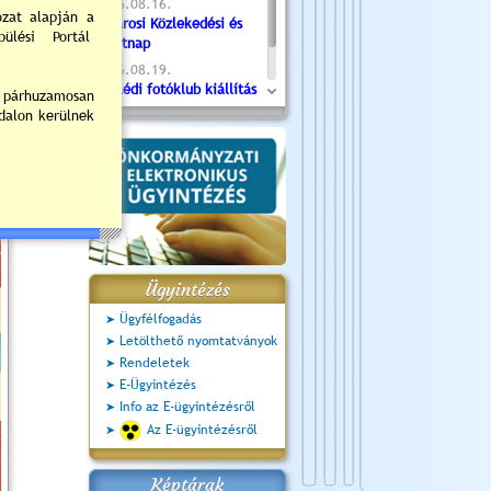
2026.08.16.
Újvárosi Közlekedési és
Sportnap
2026.08.19.
Ceglédi fotóklub kiállítás
2026.08.20.
Szent István Ünnepe
Ügyintézés
Ügyfélfogadás
Letölthető nyomtatványok
Rendeletek
E-Ügyintézés
Info az E-ügyintézésről
Az E-ügyintézésről
Képtárak