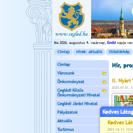
Ma 2026. augusztus 9. vasárnap,
Emőd
napja van
Címlap
Hírek- aktuális
Oldaltérkép
Címlap
Hír, pr
Városunk
II. Nyári
Önkormányzat
2025.07.01. 
Ceglédi Közös
Önkormányzati Hivatal
Ceglédi Járási Hivatal
Kedves Látog
Pályázatok
Aktuális
Turizmus