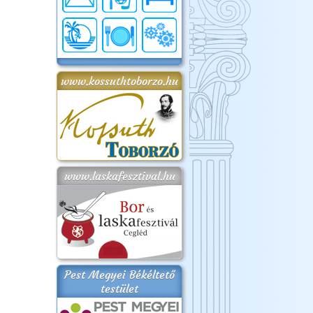
www.kossuthtoborzo.hu
www.laskafesztival.hu
Pest Megyei Békéltető
testület