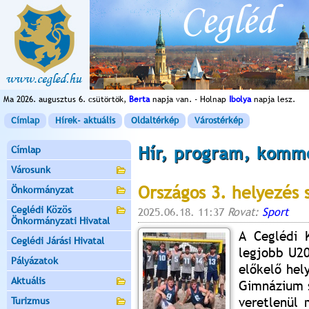
Ma 2026. augusztus 6. csütörtök,
Berta
napja van. - Holnap
Ibolya
napja lesz.
Címlap
Hírek- aktuális
Oldaltérkép
Várostérkép
Hír, program, komm
Címlap
Városunk
Országos 3. helyezés 
Önkormányzat
Ceglédi Közös
2025.06.18. 11:37
Rovat:
Sport
Önkormányzati Hivatal
A Ceglédi 
Ceglédi Járási Hivatal
legjobb U20
Pályázatok
előkelő hel
Aktuális
Gimnázium s
veretlenül 
Turizmus