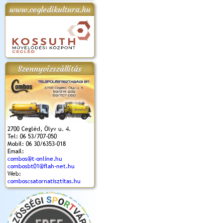
www.cegledikultura.hu
apok 2018.
Kossuth Toborzó
Szent István Ünnepe
V. Ceglédi Vágta
Laska feszt
Ünnepély
és Magyarok
(2017. 06. 18.)
2017.06.
2017.09.22-23.
Kenyere Program
(2017. 08. 20.)
Szennyvízszállítás
2700 Cegléd, Ölyv u. 4.
Tel: 06 53/707-050
Mobil: 06 30/6353-018
Email:
combos@t-online.hu
combosbt01@flah-net.hu
Web:
comboscsatornatisztitas.hu