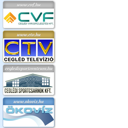
www.cvf.hu
www.ctv.hu
cegledisportcentrum.hu
www.okoviz.hu