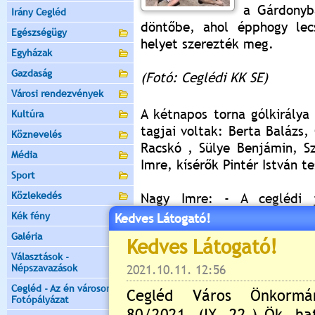
a Gárdonyb
Irány Cegléd
döntőbe, ahol épphogy lec
Egészségügy
helyet szerezték meg.
Egyházak
Gazdaság
(Fotó: Ceglédi KK SE)
Városi rendezvények
A kétnapos torna gólkirálya
Kultúra
tagjai voltak: Berta Balázs,
Köznevelés
Racskó , Sülye Benjámin, Sz
Média
Imre, kísérők Pintér István t
Sport
Közlekedés
Nagy Imre: - A ceglédi 
legfontosabb az volt, hogy 
Kék fény
Kedves Látogató!
döntőbe jutottunk. A később
Galéria
az elődöntőben, ez a mérkőz
Választások -
bronzmeccsen, így az ifi 
Népszavazások
szezonzárás volt.
Cegléd - Az én városom -
Fotópályázat
Értékelés:
5
/1