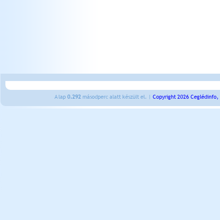
A lap
0.292
másodperc alatt készült el. |
Copyright 2026 Ceglédinfo,