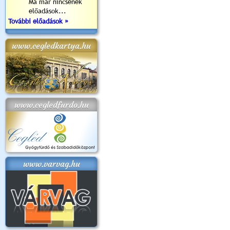
Ma már nincsenek
előadások...
További előadások »
www.cegledkartya.hu
www.cegledfurdo.hu
www.varvag.hu