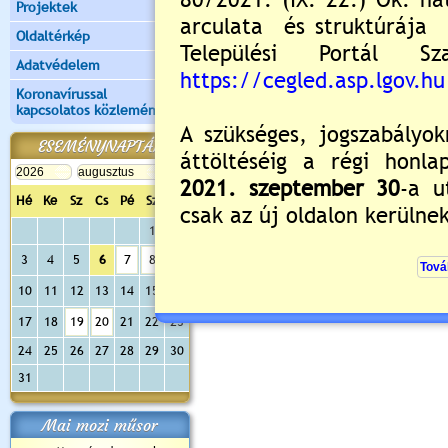
Projektek
Még nincsenek hozzászólások
Oldaltérkép
Adatvédelem
Koronavírussal
kapcsolatos közlemények
Új hozzászólás:
Kérjük jelentkezzen be, 
ESEMÉNYNAPTÁR
Hé
Ke
Sz
Cs
Pé
Sz
Va
1
2
3
4
5
6
7
8
9
10
11
12
13
14
15
16
17
18
19
20
21
22
23
24
25
26
27
28
29
30
31
Mai mozi műsor