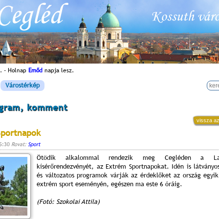
. - Holnap
Emőd
napja lesz.
Várostérkép
ogram, komment
vissza az
Sportnapok
15:30
Rovat:
Sport
Ötödik alkalommal rendezik meg Cegléden a Laska
kísérőrendezvényét, az Extrém Sportnapokat. Idén is látvány
és változatos programok várják az érdeklőket az ország egyi
extrém sport eseményén, egészen ma este 6 óráig.
(Fotó: Szokolai Attila)