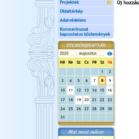
Projektek
Új hozzás
Oldaltérkép
Adatvédelem
Koronavírussal
kapcsolatos közlemények
ESEMÉNYNAPTÁR
Hé
Ke
Sz
Cs
Pé
Sz
Va
1
2
3
4
5
6
7
8
9
10
11
12
13
14
15
16
17
18
19
20
21
22
23
24
25
26
27
28
29
30
31
Mai mozi műsor