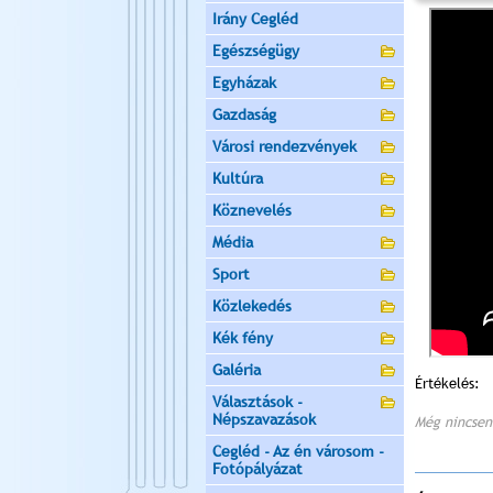
Irány Cegléd
Egészségügy
Egyházak
Gazdaság
Városi rendezvények
Kultúra
Köznevelés
Média
Sport
Közlekedés
Kék fény
Galéria
Értékelés:
Választások -
Népszavazások
Még nincsen
Cegléd - Az én városom -
Fotópályázat