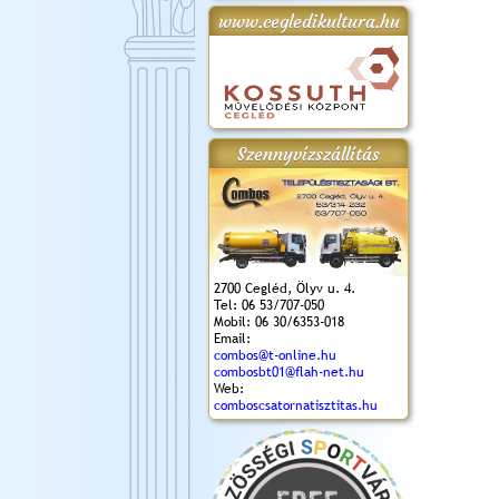
www.cegledikultura.hu
gta
XI. Laskafesztivál és
Városnapok 2018.
Kossuth Toborzó
Szent István Ünnepe
.)
VI. Ceglédi Vágta
Ünnepély
és Magyarok
(2018. 06. 10.)
2017.09.22-23.
Kenyere Program
(2017. 08. 20.)
Szennyvízszállítás
2700 Cegléd, Ölyv u. 4.
Tel: 06 53/707-050
Mobil: 06 30/6353-018
Email:
combos@t-online.hu
combosbt01@flah-net.hu
Web:
comboscsatornatisztitas.hu