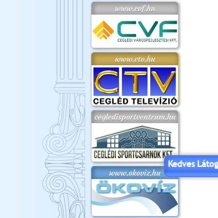
www.cvf.hu
www.ctv.hu
cegledisportcentrum.hu
Kedves Látog
www.okoviz.hu