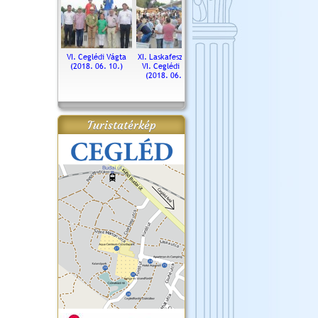
. Ceglédi Vágta
VI. Ceglédi Vágta
XI. Laskafesztivál és
Városnapok 2018.
Kossut
(2016.06.19.)
(2018. 06. 10.)
VI. Ceglédi Vágta
Ün
(2018. 06. 10.)
2017.
Turistatérkép