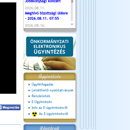
Jótékonysági koncert
2026.08.11.
Meghívó bizottsági ülésre
- 2026.08.11. 07:55
2026.08.16.
Újvárosi Közlekedési és
Sportnap
2026.08.19.
Ceglédi fotóklub kiállítás
2026.08.20.
Szent István Ünnepe
Ügyintézés
Ügyfélfogadás
Letölthető nyomtatványok
Rendeletek
E-Ügyintézés
Info az E-ügyintézésről
Az E-ügyintézésről
Képtárak