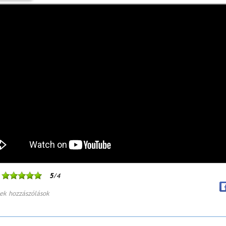
5
/4
ek hozzászólások