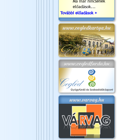
Ma már nincsenek
előadások...
További előadások »
www.cegledkartya.hu
www.cegledfurdo.hu
www.varvag.hu