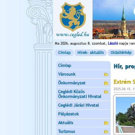
Ma 2026. augusztus 8. szombat,
László
napja van
Címlap
Hírek- aktuális
Oldaltérkép
Címlap
Hír, pr
Városunk
Extrém 
Önkormányzat
2025.06.15. 
Ceglédi Közös
Önkormányzati Hivatal
Ceglédi Járási Hivatal
Pályázatok
Aktuális
Turizmus