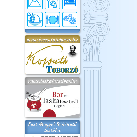
www.kossuthtoborzo.hu
www.laskafesztival.hu
Pest Megyei Békéltető
testület