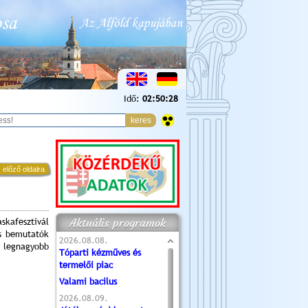
Idő:
02:50:29
 előző oldalra
Aktuális programok
fesztivál
os bemutatók
2026.08.08.
k legnagyobb
Tóparti kézműves és
termelői piac
Valami bacilus
2026.08.09.