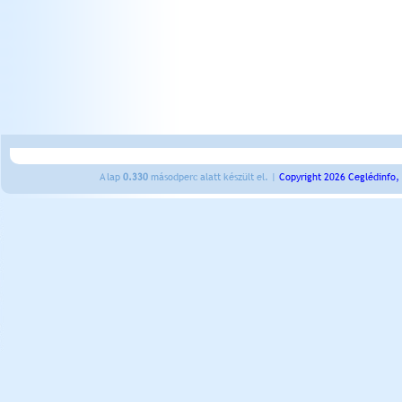
A lap
0.330
másodperc alatt készült el. |
Copyright 2026 Ceglédinfo,