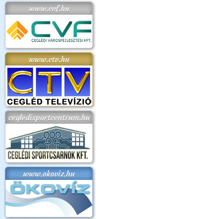
www.cvf.hu
www.ctv.hu
cegledisportcentrum.hu
www.okoviz.hu