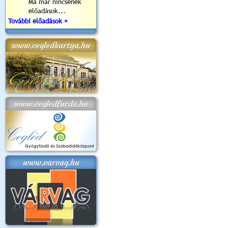
Ma már nincsenek
előadások...
További előadások »
www.cegledkartya.hu
www.cegledfurdo.hu
www.varvag.hu