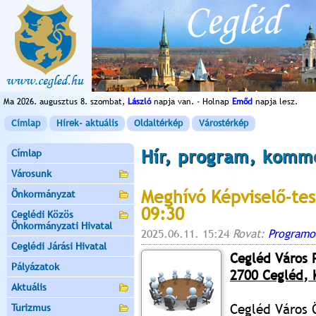
Ma 2026. augusztus 8. szombat,
László
napja van. - Holnap
Emőd
napja lesz.
Címlap
Hírek- aktuális
Oldaltérkép
Várostérkép
Hír, program, komm
Címlap
Városunk
Meghívó Képviselő-tes
Önkormányzat
09:30
Ceglédi Közös
Önkormányzati Hivatal
2025.06.11. 15:24
Rovat:
Programo
Ceglédi Járási Hivatal
Cegléd Város 
Pályázatok
2700 Cegléd, K
Aktuális
Cegléd Város 
Turizmus