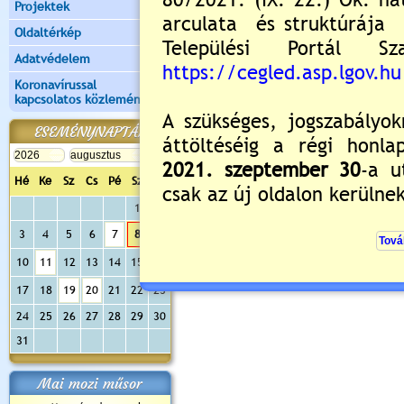
Projektek
Oldaltérkép
Adatvédelem
Koronavírussal
kapcsolatos közlemények
ESEMÉNYNAPTÁR
Hé
Ke
Sz
Cs
Pé
Sz
Va
1
2
3
4
5
6
7
8
9
10
11
12
13
14
15
16
17
18
19
20
21
22
23
24
25
26
27
28
29
30
31
Mai mozi műsor