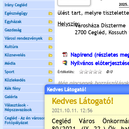
2025.
Irány Cegléd
ülést tart, melyre tisztelet
Egészségügy
Egyházak
Helyszín:
Városháza Díszterme
Gazdaság
2700 Cegléd, Kossuth t
Városi rendezvények
Kultúra
Napirend (részletes meg
Köznevelés
Nyilvános elóterjesztés
Média
Sport
Értékelés:
0
/0
Közlekedés
Még nincsenek hozzászólások
Kék fény
Kedves Látogató!
Galéria
Választások -
Új hozzászólás:
Népszavazások
Kérjük jelentkezzen be, 
Cegléd - Az én városom -
Fotópályázat