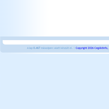
A lap
0.467
másodperc alatt készült el. |
Copyright 2026 Ceglédinfo,