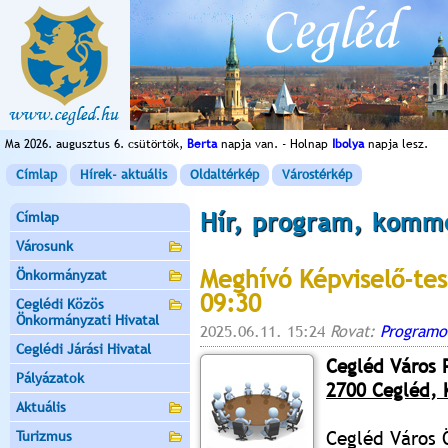
Ma 2026. augusztus 6. csütörtök,
Berta
napja van. - Holnap
Ibolya
napja lesz.
Címlap
Hírek- aktuális
Oldaltérkép
Várostérkép
Hír, program, komm
Címlap
Városunk
Meghívó Képviselő-tes
Önkormányzat
09:30
Ceglédi Közös
Önkormányzati Hivatal
2025.06.11. 15:24
Rovat:
Programo
Ceglédi Járási Hivatal
Cegléd Város 
Pályázatok
2700 Cegléd, K
Aktuális
Cegléd Város 
Turizmus