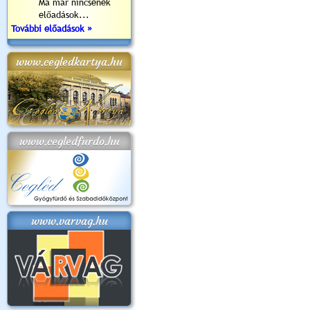
Ma már nincsenek
előadások...
További előadások »
www.cegledkartya.hu
www.cegledfurdo.hu
www.varvag.hu