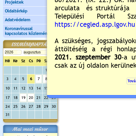
Projektek
Oldaltérkép
Adatvédelem
Koronavírussal
kapcsolatos közlemények
ESEMÉNYNAPTÁR
Hé
Ke
Sz
Cs
Pé
Sz
Va
1
2
3
4
5
6
7
8
9
10
11
12
13
14
15
16
17
18
19
20
21
22
23
24
25
26
27
28
29
30
31
Mai mozi műsor