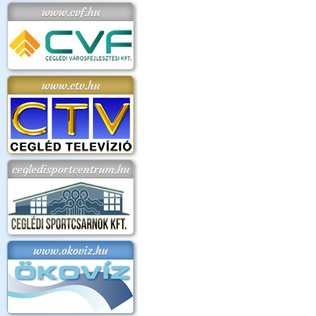
www.cvf.hu
www.ctv.hu
cegledisportcentrum.hu
www.okoviz.hu