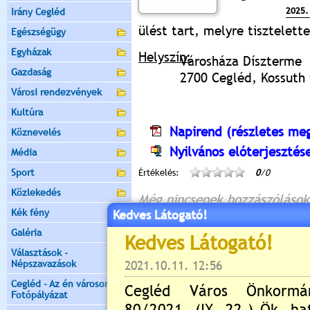
2025.
Irány Cegléd
ülést tart, melyre tisztelet
Egészségügy
Egyházak
Helyszín:
Városháza Díszterme
Gazdaság
2700 Cegléd, Kossuth t
Városi rendezvények
Kultúra
Napirend (részletes meg
Köznevelés
Nyilvános elóterjesztés
Média
Sport
Értékelés:
0
/0
Közlekedés
Még nincsenek hozzászólások
Kék fény
Kedves Látogató!
Galéria
Választások -
Új hozzászólás:
Népszavazások
Kérjük jelentkezzen be, 
Cegléd - Az én városom -
Fotópályázat