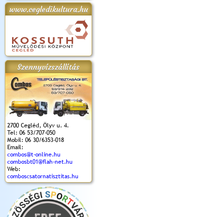
www.cegledikultura.hu
apok 2018.
Kossuth Toborzó
Szent István Ünnepe
V. Ceglédi Vágta
Laska feszt
Ünnepély
és Magyarok
(2017. 06. 18.)
2017.06.
2017.09.22-23.
Kenyere Program
(2017. 08. 20.)
Szennyvízszállítás
2700 Cegléd, Ölyv u. 4.
Tel: 06 53/707-050
Mobil: 06 30/6353-018
Email:
combos@t-online.hu
combosbt01@flah-net.hu
Web:
comboscsatornatisztitas.hu