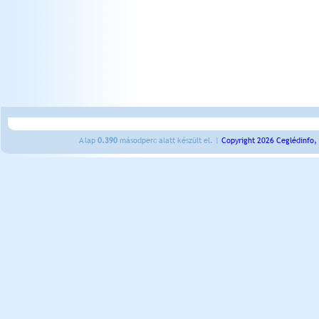
A lap
0.390
másodperc alatt készült el. |
Copyright 2026 Ceglédinfo,