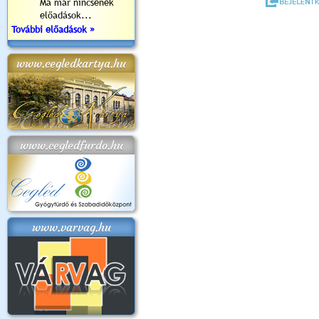
Ma már nincsenek
előadások...
További előadások »
www.cegledkartya.hu
www.cegledfurdo.hu
www.varvag.hu