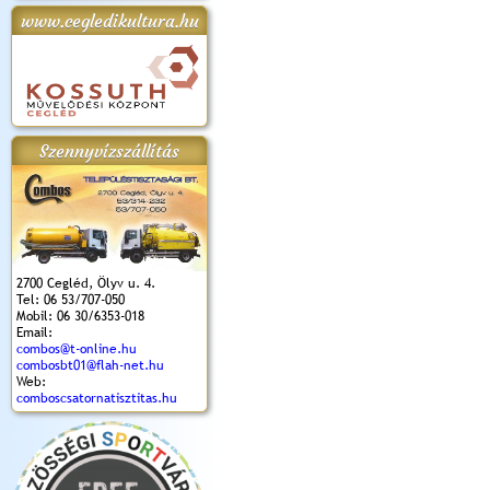
www.cegledikultura.hu
apok 2018.
Kossuth Toborzó
Szent István Ünnepe
V. Ceglédi Vágta
Laska feszt
Ünnepély
és Magyarok
(2017. 06. 18.)
2017.06.
2017.09.22-23.
Kenyere Program
(2017. 08. 20.)
Szennyvízszállítás
2700 Cegléd, Ölyv u. 4.
Tel: 06 53/707-050
Mobil: 06 30/6353-018
Email:
combos@t-online.hu
combosbt01@flah-net.hu
Web:
comboscsatornatisztitas.hu