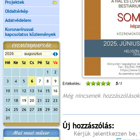
Projektek
Oldaltérkép
Adatvédelem
Koronavírussal
kapcsolatos közlemények
ESEMÉNYNAPTÁR
Hé
Ke
Sz
Cs
Pé
Sz
Va
1
2
3
4
5
6
7
8
9
Értékelés:
5
/1
10
11
12
13
14
15
16
Még nincsenek hozzászólások
17
18
19
20
21
22
23
24
25
26
27
28
29
30
31
Új hozzászólás:
Mai mozi műsor
Kérjük jelentkezzen be, 