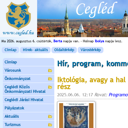
Ma 2026. augusztus 6. csütörtök,
Berta
napja van. - Holnap
Ibolya
napja lesz.
Címlap
Hírek- aktuális
Oldaltérkép
Várostérkép
Hír, program, komm
Címlap
Városunk
Iktológia, avagy a hal
Önkormányzat
rész
Ceglédi Közös
Önkormányzati Hivatal
2025.06.06. 12:17
Rovat:
Programo
Ceglédi Járási Hivatal
Pályázatok
Aktuális
Turizmus