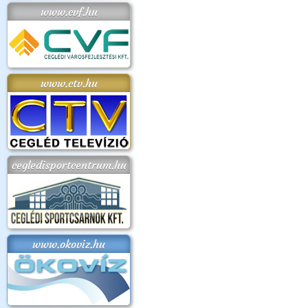
www.cvf.hu
www.ctv.hu
cegledisportcentrum.hu
www.okoviz.hu