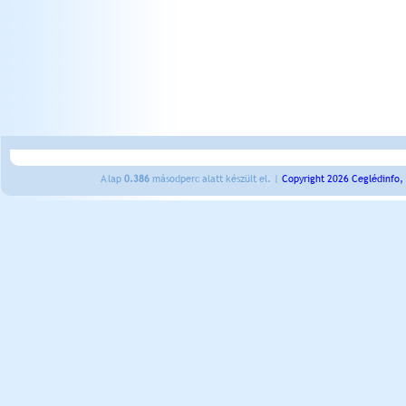
A lap
0.386
másodperc alatt készült el. |
Copyright 2026 Ceglédinfo,