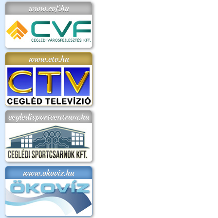
www.cvf.hu
www.ctv.hu
cegledisportcentrum.hu
www.okoviz.hu