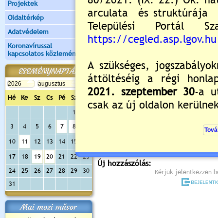
Projektek
Oldaltérkép
Adatvédelem
Koronavírussal
kapcsolatos közlemények
ESEMÉNYNAPTÁR
Hé
Ke
Sz
Cs
Pé
Sz
Va
Értékelés:
5
/2
1
2
3
4
5
6
7
8
9
Még nincsenek hozzászólások
10
11
12
13
14
15
16
17
18
19
20
21
22
23
Új hozzászólás:
24
25
26
27
28
29
30
Kérjük jelentkezzen be
31
Mai mozi műsor