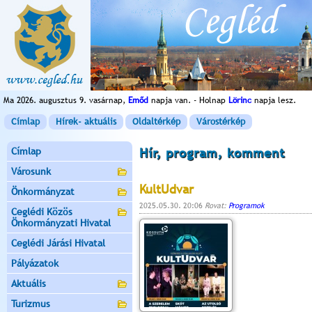
Ma 2026. augusztus 9. vasárnap,
Emőd
napja van. - Holnap
Lörinc
napja lesz.
Címlap
Hírek- aktuális
Oldaltérkép
Várostérkép
Címlap
Hír, program, komment
Városunk
KultUdvar
Önkormányzat
2025.05.30. 20:06
Rovat:
Programok
Ceglédi Közös
Önkormányzati Hivatal
Ceglédi Járási Hivatal
Pályázatok
Aktuális
Turizmus