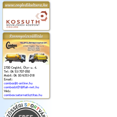
www.cegledikultura.hu
apok 2018.
Kossuth Toborzó
Szent István Ünnepe
V. Ceglédi Vágta
Laska feszt
Ünnepély
és Magyarok
(2017. 06. 18.)
2017.06.
2017.09.22-23.
Kenyere Program
(2017. 08. 20.)
Szennyvízszállítás
2700 Cegléd, Ölyv u. 4.
Tel: 06 53/707-050
Mobil: 06 30/6353-018
Email:
combos@t-online.hu
combosbt01@flah-net.hu
Web:
comboscsatornatisztitas.hu