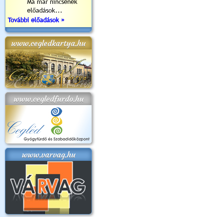
Ma már nincsenek
előadások...
További előadások »
www.cegledkartya.hu
www.cegledfurdo.hu
www.varvag.hu