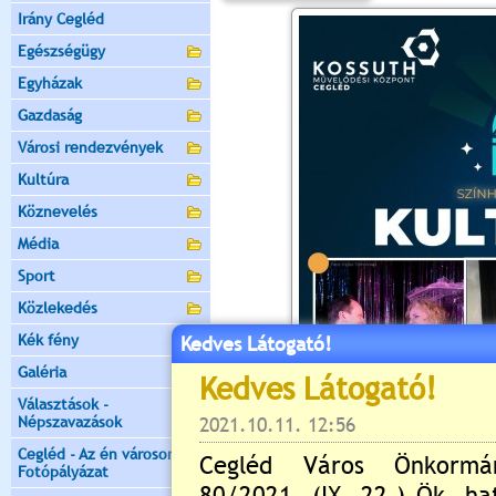
Irány Cegléd
Egészségügy
Egyházak
Gazdaság
Városi rendezvények
Kultúra
Köznevelés
Média
Sport
Közlekedés
Kék fény
Kedves Látogató!
Galéria
Választások -
Népszavazások
Cegléd - Az én városom -
Fotópályázat