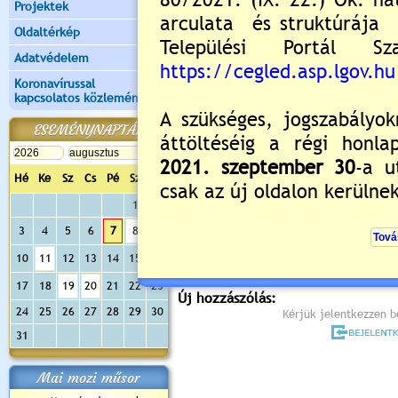
Projektek
Oldaltérkép
Adatvédelem
Koronavírussal
kapcsolatos közlemények
ESEMÉNYNAPTÁR
Hé
Ke
Sz
Cs
Pé
Sz
Va
Értékelés:
5
/2
1
2
3
4
5
6
7
8
9
Még nincsenek hozzászólások
10
11
12
13
14
15
16
17
18
19
20
21
22
23
Új hozzászólás:
24
25
26
27
28
29
30
Kérjük jelentkezzen be
31
Mai mozi műsor