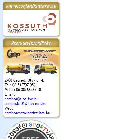
www.cegledikultura.hu
apok 2018.
Kossuth Toborzó
Szent István Ünnepe
V. Ceglédi Vágta
Laska feszt
Ünnepély
és Magyarok
(2017. 06. 18.)
2017.06.
2017.09.22-23.
Kenyere Program
(2017. 08. 20.)
Szennyvízszállítás
2700 Cegléd, Ölyv u. 4.
Tel: 06 53/707-050
Mobil: 06 30/6353-018
Email:
combos@t-online.hu
combosbt01@flah-net.hu
Web:
comboscsatornatisztitas.hu