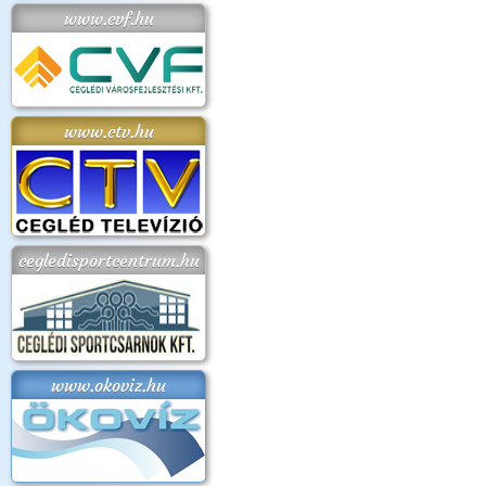
www.cvf.hu
www.ctv.hu
cegledisportcentrum.hu
www.okoviz.hu