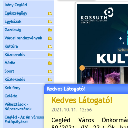
Irány Cegléd
Egészségügy
Egyházak
Gazdaság
Városi rendezvények
Kultúra
Köznevelés
Média
Sport
Közlekedés
Kék fény
Kedves Látogató!
Galéria
Választások -
Népszavazások
Cegléd - Az én városom -
Fotópályázat