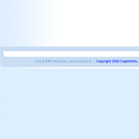
A lap
0.349
másodperc alatt készült el. |
Copyright 2026 Ceglédinfo,