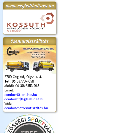
www.cegledikultura.hu
apok 2018.
Kossuth Toborzó
Szent István Ünnepe
V. Ceglédi Vágta
Laska feszt
Ünnepély
és Magyarok
(2017. 06. 18.)
2017.06.
2017.09.22-23.
Kenyere Program
(2017. 08. 20.)
Szennyvízszállítás
2700 Cegléd, Ölyv u. 4.
Tel: 06 53/707-050
Mobil: 06 30/6353-018
Email:
combos@t-online.hu
combosbt01@flah-net.hu
Web:
comboscsatornatisztitas.hu