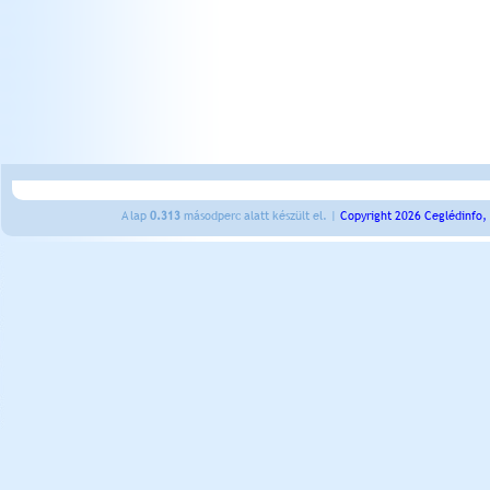
A lap
0.313
másodperc alatt készült el. |
Copyright 2026 Ceglédinfo,