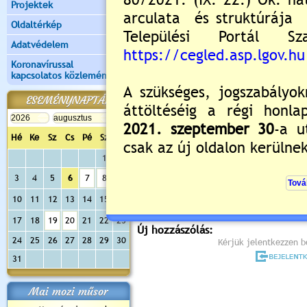
Projektek
Oldaltérkép
Adatvédelem
Koronavírussal
kapcsolatos közlemények
ESEMÉNYNAPTÁR
Hé
Ke
Sz
Cs
Pé
Sz
Va
Értékelés:
5
/2
1
2
3
4
5
6
7
8
9
Még nincsenek hozzászólások
10
11
12
13
14
15
16
17
18
19
20
21
22
23
Új hozzászólás:
24
25
26
27
28
29
30
Kérjük jelentkezzen be
31
Mai mozi műsor