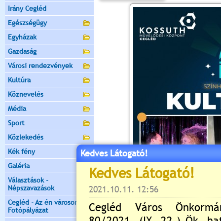
Irány Cegléd
Egészségügy
Egyházak
Gazdaság
Városi rendezvények
Kultúra
Köznevelés
Média
Sport
Közlekedés
Kék fény
Kedves Látogató!
Galéria
Választások -
Népszavazások
Cegléd - Az én városom -
Fotópályázat