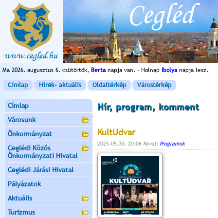
Ma 2026. augusztus 6. csütörtök,
Berta
napja van. - Holnap
Ibolya
napja lesz.
Címlap
Hírek- aktuális
Oldaltérkép
Várostérkép
Címlap
Hír, program, komment
Városunk
KultUdvar
Önkormányzat
2025.05.30. 20:06
Rovat:
Programok
Ceglédi Közös
Önkormányzati Hivatal
Ceglédi Járási Hivatal
Pályázatok
Aktuális
Turizmus