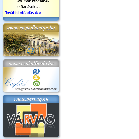
Ma már nincsenek
előadások...
További előadások »
www.cegledkartya.hu
www.cegledfurdo.hu
www.varvag.hu