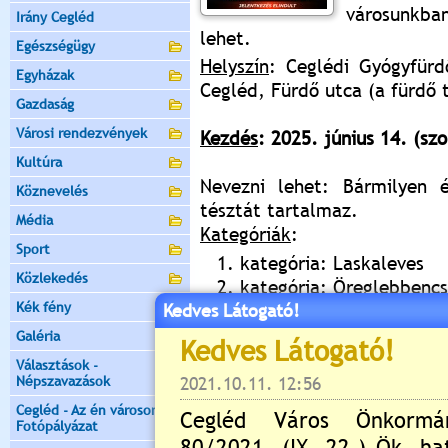
városunkba
Irány Cegléd
lehet.
Egészségügy
Helyszín
: Ceglédi Gyógyfürd
Egyházak
Cegléd, Fürdő utca (a fürdő 
Gazdaság
Városi rendezvények
Kezdés
: 2025. június 14. (sz
Kultúra
Nevezni lehet: Bármilyen 
Köznevelés
tésztát tartalmaz.
Média
Kategóriák
:
Sport
kategória: Laskaleves
Közlekedés
kategória: Öreglebbencs
Kék fény
Kedves Látogató!
kategória: Laska kicsit
kategória: Profi szakács
Galéria
Választások -
Népszavazások
Nevezési díj: 3.000 Ft/csapa
A nevezési díj befizetésének
Cegléd - Az én városom -
Fotópályázat
azon megjelölt névre és c