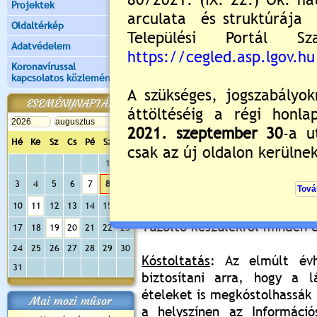
Projektek
megadott e-mail címre. A díj
helyszínen kap számlát a n
Oldaltérkép
írják be: LASKA NEVEZÉSI DÍ
Adatvédelem
Koronavírussal
Amit biztosítunk:
kapcsolatos közlemények
villanyáram, víz
ESEMÉNYNAPTÁR
Ingyenesen igényelhető:
1 db sörpad garnitúra
Hé
Ke
Sz
Cs
Pé
Sz
Va
1 db tűztálca (az első 1
1
2
3
4
5
6
7
8
9
A főzéshez szükséges
alapan
10
11
12
13
14
15
16
kell hozniuk.
Tűzoltó készülékről minden 
17
18
19
20
21
22
23
24
25
26
27
28
29
30
Kóstoltatás
: Az elmúlt évh
31
biztosítani arra, hogy a l
ételeket is megkóstolhassák
Mai mozi műsor
a helyszínen az Informáci