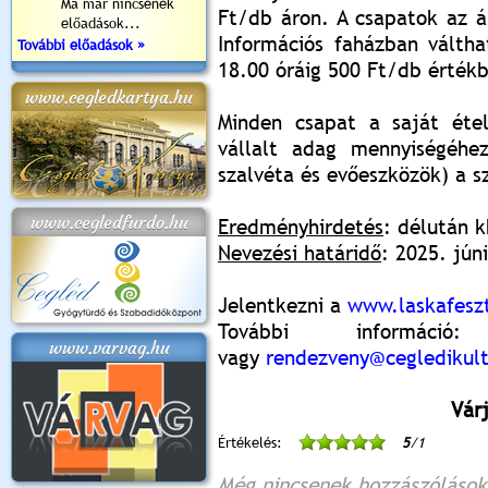
Ma már nincsenek
Ft/db áron. A csapatok az á
előadások...
Információs faházban válth
További előadások »
18.00 óráig 500 Ft/db érték
www.cegledkartya.hu
Minden csapat a saját étel
vállalt adag mennyiségéhe
szalvéta és evőeszközök) a s
www.cegledfurdo.hu
Eredményhirdetés
: délután k
Nevezési határidő
: 2025. jún
Jelentkezni a
www.laskafeszt
További inform
www.varvag.hu
vagy
rendezveny@cegledikult
Vár
Értékelés:
5
/1
Még nincsenek hozzászólások