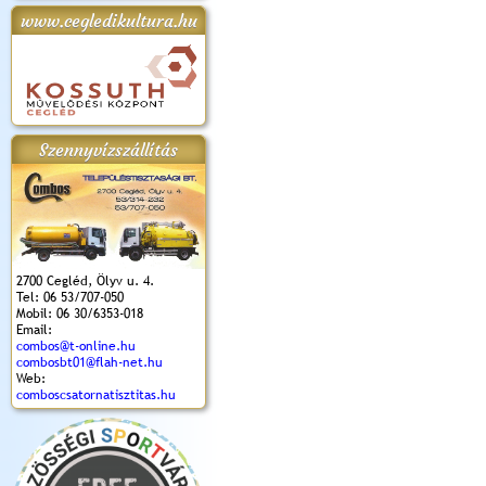
www.cegledikultura.hu
apok 2018.
Kossuth Toborzó
Szent István Ünnepe
V. Ceglédi Vágta
Laska feszt
Ünnepély
és Magyarok
(2017. 06. 18.)
2017.06.
2017.09.22-23.
Kenyere Program
(2017. 08. 20.)
Szennyvízszállítás
2700 Cegléd, Ölyv u. 4.
Tel: 06 53/707-050
Mobil: 06 30/6353-018
Email:
combos@t-online.hu
combosbt01@flah-net.hu
Web:
comboscsatornatisztitas.hu