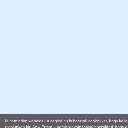
Mint minden weboldal, a cegled.hu is használ cookie-kat, hogy kel
oldalunkon jár. Az « Értem » gomb lenyomásával hozzájárul, hogy el