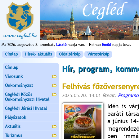
Ma 2026. augusztus 8. szombat,
László
napja van. - Holnap
Emőd
napja lesz.
Címlap
Hírek- aktuális
Oldaltérkép
Várostérkép
Hír, program, komm
Címlap
Városunk
Felhívás főzőversenyr
Önkormányzat
Ceglédi Közös
2025.05.20. 14:01
Rovat:
Programo
Önkormányzati Hivatal
Idén is vár
Ceglédi Járási Hivatal
baráti társ
Pályázatok
a június 14
Aktuális
megrendezé
ben immá
Turizmus