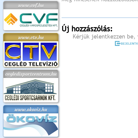
www.cvf.hu
Új hozzászólás:
Kérjük jelentkezzen be, 
www.ctv.hu
cegledisportcentrum.hu
www.okoviz.hu