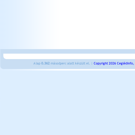
A lap
0.362
másodperc alatt készült el. |
Copyright 2026 Ceglédinfo,