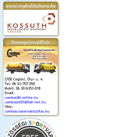
www.cegledikultura.hu
apok 2018.
Kossuth Toborzó
Szent István Ünnepe
V. Ceglédi Vágta
Laska feszt
Ünnepély
és Magyarok
(2017. 06. 18.)
2017.06.
2017.09.22-23.
Kenyere Program
(2017. 08. 20.)
Szennyvízszállítás
2700 Cegléd, Ölyv u. 4.
Tel: 06 53/707-050
Mobil: 06 30/6353-018
Email:
combos@t-online.hu
combosbt01@flah-net.hu
Web:
comboscsatornatisztitas.hu