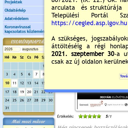
Projektek
Oldaltérkép
Adatvédelem
Koronavírussal
kapcsolatos közlemények
ESEMÉNYNAPTÁR
Hé
Ke
Sz
Cs
Pé
Sz
Va
1
2
3
4
5
6
7
8
9
10
11
12
13
14
15
16
17
18
19
20
21
22
23
24
25
26
27
28
29
30
31
Értékelés:
5
/1
Mai mozi műsor
Még nincsenek hozzászólások