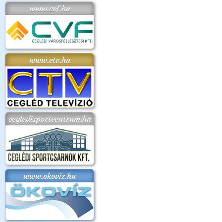
www.cvf.hu
www.ctv.hu
cegledisportcentrum.hu
www.okoviz.hu