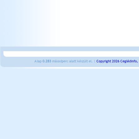
A lap
0.283
másodperc alatt készült el. |
Copyright 2026 Ceglédinfo,