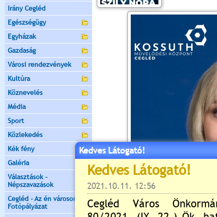
Irány Cegléd
Egészségügy
Egyházak
Gazdaság
Városi rendezvények
Kultúra
Köznevelés
Média
Sport
Közlekedés
Kék fény
Kedves Látogató!
Galéria
Választások -
Népszavazások
Cegléd - Az én városom -
Fotópályázat