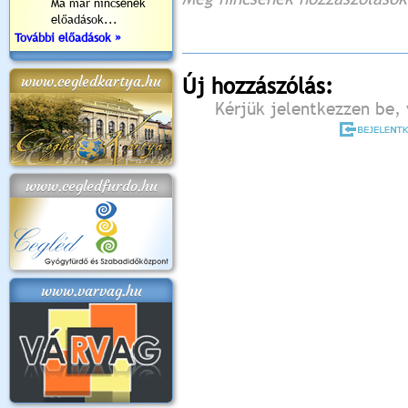
Ma már nincsenek
előadások...
További előadások »
www.cegledkartya.hu
Új hozzászólás:
Kérjük jelentkezzen be, 
www.cegledfurdo.hu
www.varvag.hu