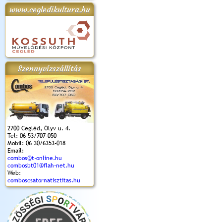
www.cegledikultura.hu
apok 2018.
Kossuth Toborzó
Szent István Ünnepe
V. Ceglédi Vágta
Laska feszt
Ünnepély
és Magyarok
(2017. 06. 18.)
2017.06.
2017.09.22-23.
Kenyere Program
(2017. 08. 20.)
Szennyvízszállítás
2700 Cegléd, Ölyv u. 4.
Tel: 06 53/707-050
Mobil: 06 30/6353-018
Email:
combos@t-online.hu
combosbt01@flah-net.hu
Web:
comboscsatornatisztitas.hu