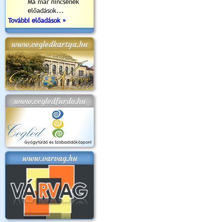
Ma már nincsenek
előadások...
További előadások »
www.cegledkartya.hu
www.cegledfurdo.hu
www.varvag.hu