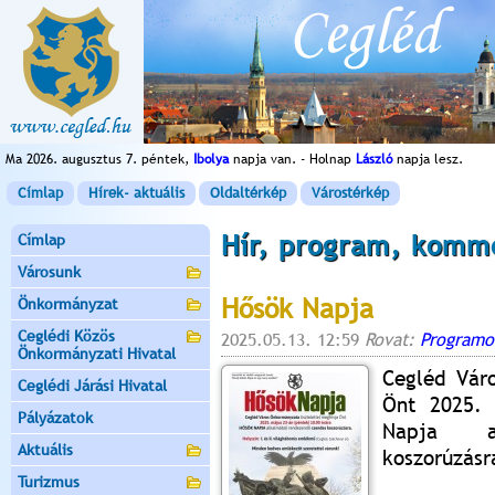
Ma 2026. augusztus 7. péntek,
Ibolya
napja van. - Holnap
László
napja lesz.
Címlap
Hírek- aktuális
Oldaltérkép
Várostérkép
Hír, program, komm
Címlap
Városunk
Hősök Napja
Önkormányzat
Ceglédi Közös
2025.05.13. 12:59
Rovat:
Programo
Önkormányzati Hivatal
Cegléd Váro
Ceglédi Járási Hivatal
Önt 2025. 
Pályázatok
Napja al
Aktuális
koszorúzásr
Turizmus