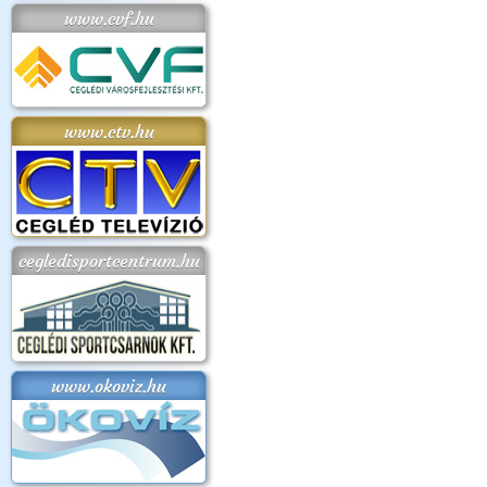
www.cvf.hu
www.ctv.hu
cegledisportcentrum.hu
www.okoviz.hu