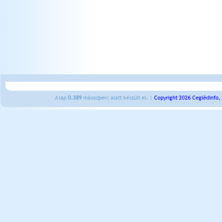
A lap
0.389
másodperc alatt készült el. |
Copyright 2026 Ceglédinfo,