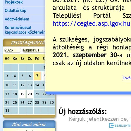
Projektek
Oldaltérkép
Adatvédelem
Koronavírussal
kapcsolatos közlemények
ESEMÉNYNAPTÁR
Hé
Ke
Sz
Cs
Pé
Sz
Va
1
2
Értékelés:
5
/1
3
4
5
6
7
8
9
Még nincsenek hozzászólások
10
11
12
13
14
15
16
17
18
19
20
21
22
23
24
25
26
27
28
29
30
Új hozzászólás:
31
Kérjük jelentkezzen be, 
Mai mozi műsor