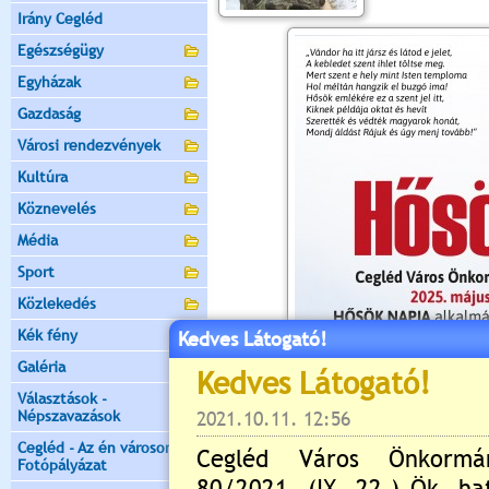
Irány Cegléd
Egészségügy
Egyházak
Gazdaság
Városi rendezvények
Kultúra
Köznevelés
Média
Sport
Közlekedés
Kék fény
Kedves Látogató!
Galéria
Választások -
Népszavazások
Cegléd - Az én városom -
Fotópályázat