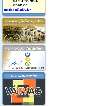
Ma már nincsenek
előadások...
További előadások »
www.cegledkartya.hu
www.cegledfurdo.hu
www.varvag.hu