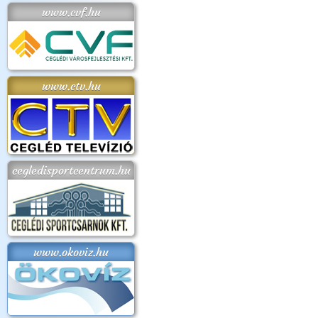
www.cvf.hu
www.ctv.hu
cegledisportcentrum.hu
www.okoviz.hu