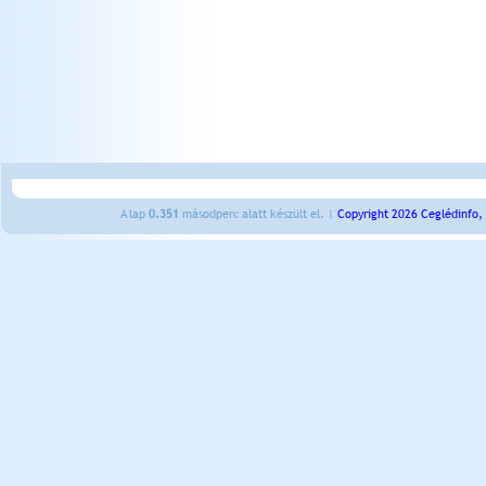
A lap
0.351
másodperc alatt készült el. |
Copyright 2026 Ceglédinfo,