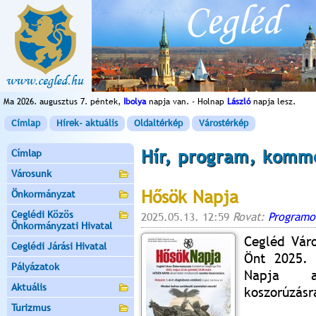
Ma 2026. augusztus 7. péntek,
Ibolya
napja van. - Holnap
László
napja lesz.
Címlap
Hírek- aktuális
Oldaltérkép
Várostérkép
Hír, program, komm
Címlap
Városunk
Hősök Napja
Önkormányzat
Ceglédi Közös
2025.05.13. 12:59
Rovat:
Programo
Önkormányzati Hivatal
Cegléd Váro
Ceglédi Járási Hivatal
Önt 2025. 
Pályázatok
Napja al
Aktuális
koszorúzásr
Turizmus