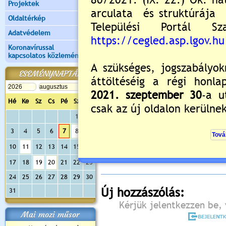
Projektek
Oldaltérkép
Adatvédelem
Koronavírussal
kapcsolatos közlemények
ESEMÉNYNAPTÁR
Hé
Ke
Sz
Cs
Pé
Sz
Va
1
2
Értékelés:
5
/1
3
4
5
6
7
8
9
Még nincsenek hozzászólások
10
11
12
13
14
15
16
17
18
19
20
21
22
23
24
25
26
27
28
29
30
Új hozzászólás:
31
Kérjük jelentkezzen be, 
Mai mozi műsor