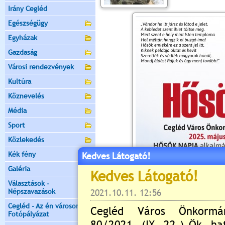
Irány Cegléd
Egészségügy
Egyházak
Gazdaság
Városi rendezvények
Kultúra
Köznevelés
Média
Sport
Közlekedés
Kék fény
Kedves Látogató!
Galéria
Választások -
Népszavazások
Cegléd - Az én városom -
Fotópályázat