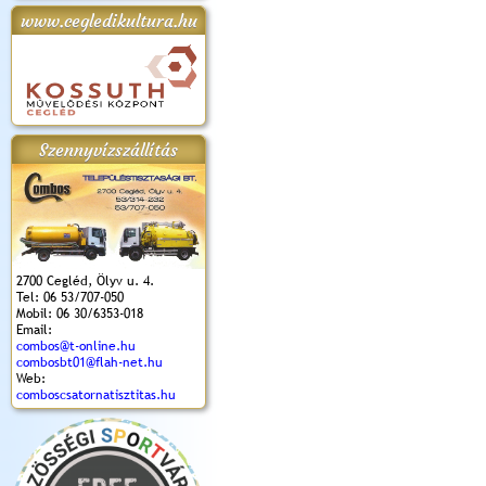
www.cegledikultura.hu
apok 2018.
Kossuth Toborzó
Szent István Ünnepe
V. Ceglédi Vágta
Laska feszt
Ünnepély
és Magyarok
(2017. 06. 18.)
2017.06.
2017.09.22-23.
Kenyere Program
(2017. 08. 20.)
Szennyvízszállítás
2700 Cegléd, Ölyv u. 4.
Tel: 06 53/707-050
Mobil: 06 30/6353-018
Email:
combos@t-online.hu
combosbt01@flah-net.hu
Web:
comboscsatornatisztitas.hu