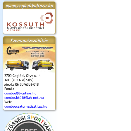
www.cegledikultura.hu
apok 2018.
Kossuth Toborzó
Szent István Ünnepe
V. Ceglédi Vágta
Laska feszt
Ünnepély
és Magyarok
(2017. 06. 18.)
2017.06.
2017.09.22-23.
Kenyere Program
(2017. 08. 20.)
Szennyvízszállítás
2700 Cegléd, Ölyv u. 4.
Tel: 06 53/707-050
Mobil: 06 30/6353-018
Email:
combos@t-online.hu
combosbt01@flah-net.hu
Web:
comboscsatornatisztitas.hu