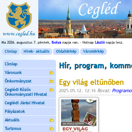
Ma 2026. augusztus 7. péntek,
Ibolya
napja van. - Holnap
László
napja lesz.
Címlap
Hírek- aktuális
Oldaltérkép
Várostérkép
Hír, program, komm
Címlap
Városunk
Egy világ eltűnőben
Önkormányzat
Ceglédi Közös
2025.05.12. 12:16
Rovat:
Programo
Önkormányzati Hivatal
Ceglédi Járási Hivatal
Pályázatok
Aktuális
Turizmus