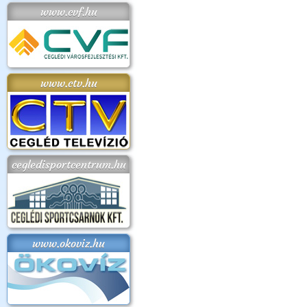
www.cvf.hu
www.ctv.hu
cegledisportcentrum.hu
www.okoviz.hu