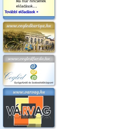
Ma már nincsenek
előadások...
További előadások »
www.cegledkartya.hu
www.cegledfurdo.hu
www.varvag.hu