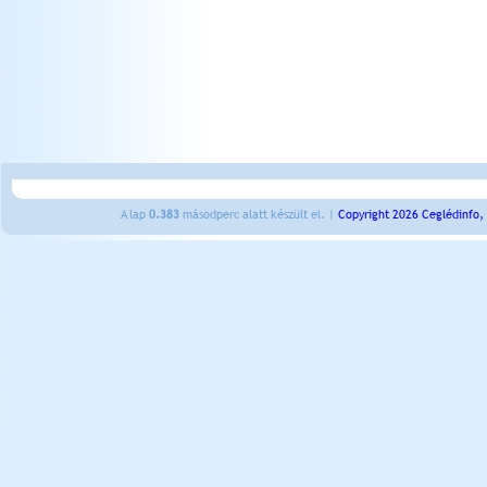
A lap
0.383
másodperc alatt készült el. |
Copyright 2026 Ceglédinfo,