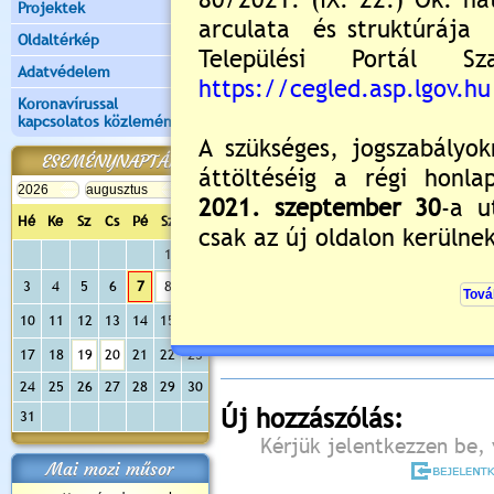
Projektek
Oldaltérkép
Adatvédelem
Koronavírussal
kapcsolatos közlemények
ESEMÉNYNAPTÁR
Hé
Ke
Sz
Cs
Pé
Sz
Va
1
2
Értékelés:
5
/1
3
4
5
6
7
8
9
Még nincsenek hozzászólások
10
11
12
13
14
15
16
17
18
19
20
21
22
23
24
25
26
27
28
29
30
Új hozzászólás:
31
Kérjük jelentkezzen be, 
Mai mozi műsor