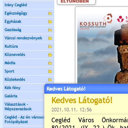
Irány Cegléd
Egészségügy
Egyházak
Gazdaság
Városi rendezvények
Kultúra
Köznevelés
Média
Sport
Közlekedés
Kék fény
Kedves Látogató!
Galéria
Választások -
Népszavazások
Cegléd - Az én városom -
Fotópályázat