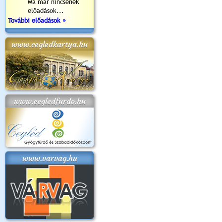
Ma már nincsenek
előadások...
További előadások »
www.cegledkartya.hu
www.cegledfurdo.hu
www.varvag.hu