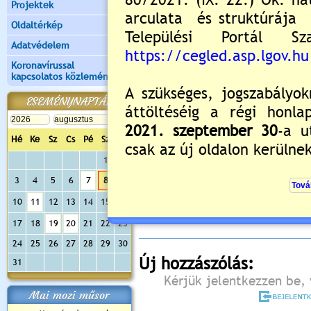
Projektek
Oldaltérkép
Adatvédelem
Koronavírussal
kapcsolatos közlemények
ESEMÉNYNAPTÁR
Hé
Ke
Sz
Cs
Pé
Sz
Va
1
2
Értékelés:
5
/1
3
4
5
6
7
8
9
Még nincsenek hozzászólások
10
11
12
13
14
15
16
17
18
19
20
21
22
23
24
25
26
27
28
29
30
Új hozzászólás:
31
Kérjük jelentkezzen be, 
Mai mozi műsor