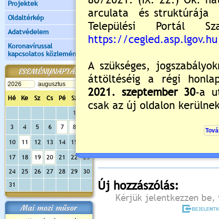
Projektek
Oldaltérkép
Adatvédelem
Koronavírussal
kapcsolatos közlemények
ESEMÉNYNAPTÁR
Hé
Ke
Sz
Cs
Pé
Sz
Va
1
2
Értékelés:
5
/1
3
4
5
6
7
8
9
Még nincsenek hozzászólások
10
11
12
13
14
15
16
17
18
19
20
21
22
23
24
25
26
27
28
29
30
Új hozzászólás:
31
Kérjük jelentkezzen be, 
Mai mozi műsor