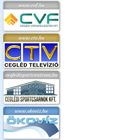
www.cvf.hu
www.ctv.hu
cegledisportcentrum.hu
www.okoviz.hu