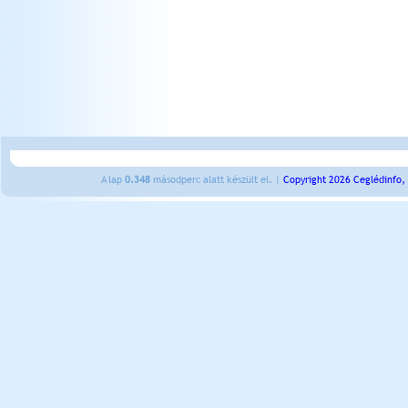
A lap
0.348
másodperc alatt készült el. |
Copyright 2026 Ceglédinfo,