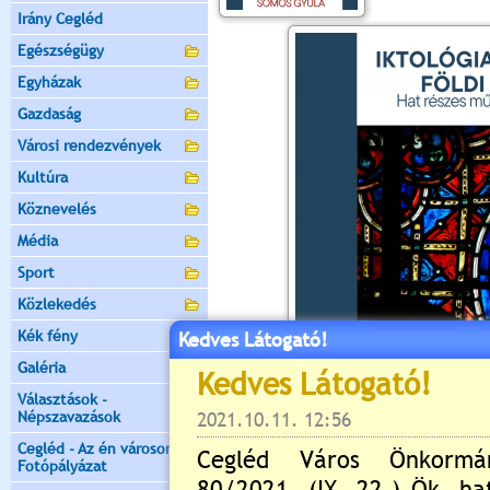
Irány Cegléd
Egészségügy
Egyházak
Gazdaság
Városi rendezvények
Kultúra
Köznevelés
Média
Sport
Közlekedés
Kék fény
Kedves Látogató!
Galéria
Választások -
Népszavazások
Cegléd - Az én városom -
Fotópályázat