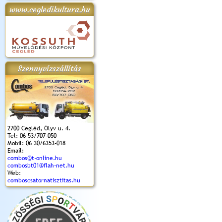
www.cegledikultura.hu
apok 2018.
Kossuth Toborzó
Szent István Ünnepe
V. Ceglédi Vágta
Laska feszt
Ünnepély
és Magyarok
(2017. 06. 18.)
2017.06.
2017.09.22-23.
Kenyere Program
(2017. 08. 20.)
Szennyvízszállítás
2700 Cegléd, Ölyv u. 4.
Tel: 06 53/707-050
Mobil: 06 30/6353-018
Email:
combos@t-online.hu
combosbt01@flah-net.hu
Web:
comboscsatornatisztitas.hu