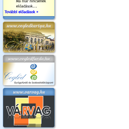
Ma már nincsenek
előadások...
További előadások »
www.cegledkartya.hu
www.cegledfurdo.hu
www.varvag.hu