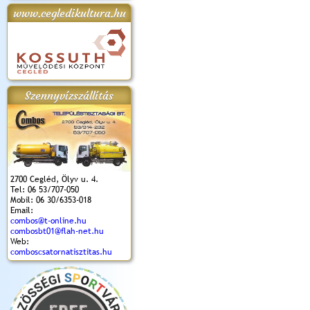
www.cegledikultura.hu
apok 2018.
Kossuth Toborzó
Szent István Ünnepe
V. Ceglédi Vágta
Laska feszt
Ünnepély
és Magyarok
(2017. 06. 18.)
2017.06.
2017.09.22-23.
Kenyere Program
(2017. 08. 20.)
Szennyvízszállítás
2700 Cegléd, Ölyv u. 4.
Tel: 06 53/707-050
Mobil: 06 30/6353-018
Email:
combos@t-online.hu
combosbt01@flah-net.hu
Web:
comboscsatornatisztitas.hu