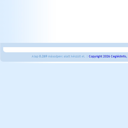
A lap
0.269
másodperc alatt készült el. |
Copyright 2026 Ceglédinfo,