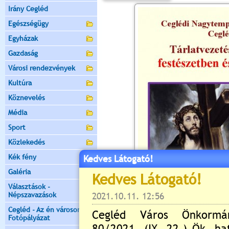
Irány Cegléd
Egészségügy
Egyházak
Gazdaság
Városi rendezvények
Kultúra
Köznevelés
Média
Sport
Közlekedés
Kék fény
Kedves Látogató!
Galéria
Választások -
Népszavazások
Cegléd - Az én városom -
Fotópályázat