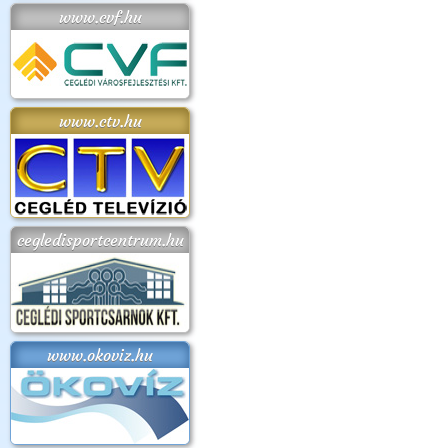
www.cvf.hu
www.ctv.hu
cegledisportcentrum.hu
www.okoviz.hu