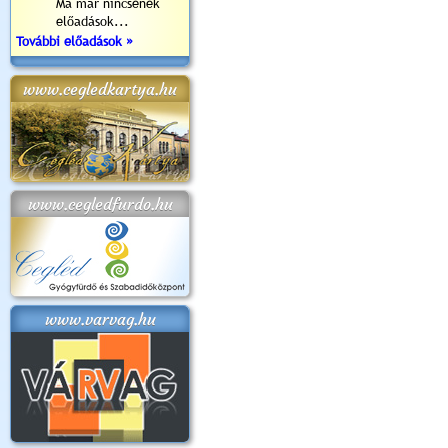
Ma már nincsenek
előadások...
További előadások »
www.cegledkartya.hu
www.cegledfurdo.hu
www.varvag.hu