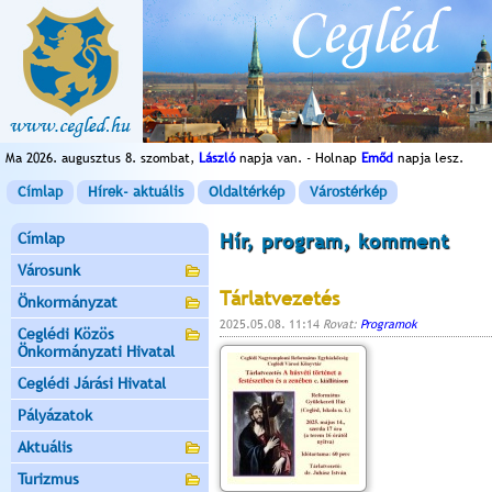
Ma 2026. augusztus 8. szombat,
László
napja van. - Holnap
Emőd
napja lesz.
Címlap
Hírek- aktuális
Oldaltérkép
Várostérkép
Címlap
Hír, program, komment
Városunk
Tárlatvezetés
Önkormányzat
2025.05.08. 11:14
Rovat:
Programok
Ceglédi Közös
Önkormányzati Hivatal
Ceglédi Járási Hivatal
Pályázatok
Aktuális
Turizmus