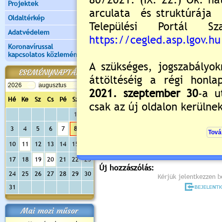
Projektek
Oldaltérkép
Adatvédelem
Koronavírussal
kapcsolatos közlemények
ESEMÉNYNAPTÁR
Hé
Ke
Sz
Cs
Pé
Sz
Va
1
2
Értékelés:
5
/1
3
4
5
6
7
8
9
Még nincsenek hozzászólások
10
11
12
13
14
15
16
17
18
19
20
21
22
23
Új hozzászólás:
24
25
26
27
28
29
30
Kérjük jelentkezzen be
31
Mai mozi műsor