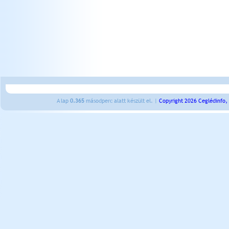
A lap
0.365
másodperc alatt készült el. |
Copyright 2026 Ceglédinfo,