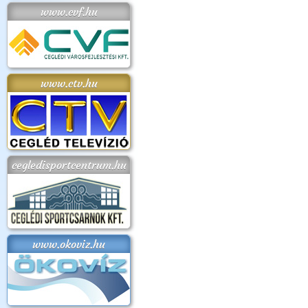
www.cvf.hu
www.ctv.hu
cegledisportcentrum.hu
www.okoviz.hu