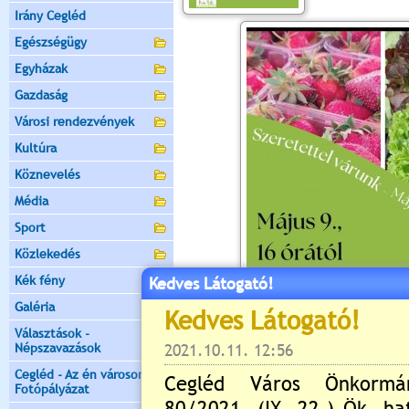
Irány Cegléd
Egészségügy
Egyházak
Gazdaság
Városi rendezvények
Kultúra
Köznevelés
Média
Sport
Közlekedés
Kék fény
Kedves Látogató!
Galéria
Választások -
Népszavazások
Cegléd - Az én városom -
Fotópályázat
Értékelés:
5
/1