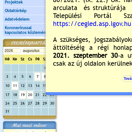
Projektek
Még nincsenek hozzászólások
Oldaltérkép
Adatvédelem
Koronavírussal
kapcsolatos közlemények
Új hozzászólás:
Kérjük jelentkezzen be, 
ESEMÉNYNAPTÁR
Hé
Ke
Sz
Cs
Pé
Sz
Va
1
2
3
4
5
6
7
8
9
10
11
12
13
14
15
16
17
18
19
20
21
22
23
24
25
26
27
28
29
30
31
Mai mozi műsor