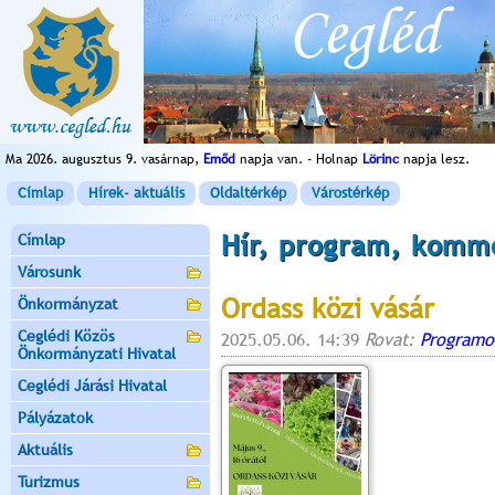
Ma 2026. augusztus 9. vasárnap,
Emőd
napja van. - Holnap
Lörinc
napja lesz.
Címlap
Hírek- aktuális
Oldaltérkép
Várostérkép
Hír, program, komm
Címlap
Városunk
Ordass közi vásár
Önkormányzat
Ceglédi Közös
2025.05.06. 14:39
Rovat:
Programo
Önkormányzati Hivatal
Ceglédi Járási Hivatal
Pályázatok
Aktuális
Turizmus