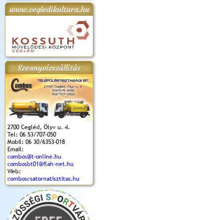
www.cegledikultura.hu
apok 2018.
Kossuth Toborzó
Szent István Ünnepe
V. Ceglédi Vágta
Laska feszt
Ünnepély
és Magyarok
(2017. 06. 18.)
2017.06.
2017.09.22-23.
Kenyere Program
(2017. 08. 20.)
Szennyvízszállítás
2700 Cegléd, Ölyv u. 4.
Tel: 06 53/707-050
Mobil: 06 30/6353-018
Email:
combos@t-online.hu
combosbt01@flah-net.hu
Web:
comboscsatornatisztitas.hu