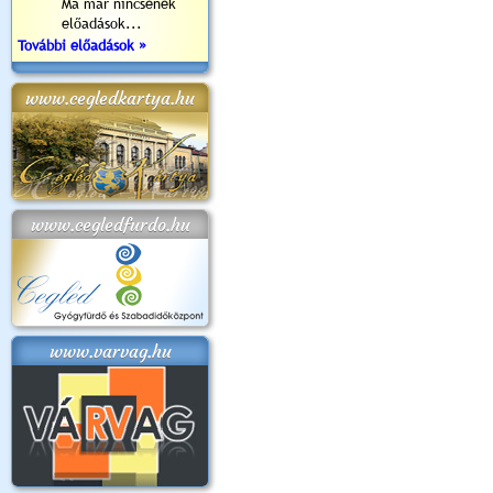
Ma már nincsenek
előadások...
További előadások »
www.cegledkartya.hu
www.cegledfurdo.hu
www.varvag.hu