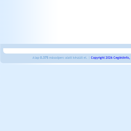
A lap
0.375
másodperc alatt készült el. |
Copyright 2026 Ceglédinfo,