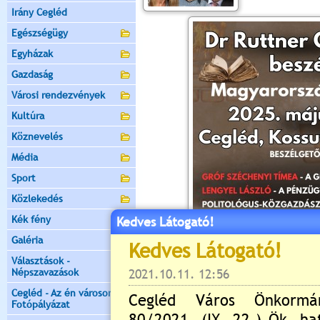
Irány Cegléd
Egészségügy
Egyházak
Gazdaság
Városi rendezvények
Kultúra
Köznevelés
Média
Sport
Közlekedés
Kék fény
Kedves Látogató!
Galéria
Választások -
Népszavazások
Cegléd - Az én városom -
Fotópályázat