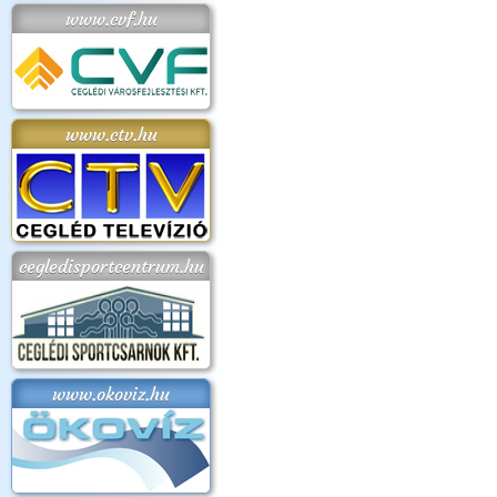
www.cvf.hu
www.ctv.hu
cegledisportcentrum.hu
www.okoviz.hu