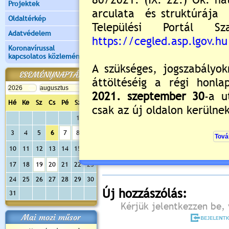
Projektek
Oldaltérkép
Adatvédelem
Koronavírussal
kapcsolatos közlemények
ESEMÉNYNAPTÁR
Hé
Ke
Sz
Cs
Pé
Sz
Va
1
2
Értékelés:
3
/2
3
4
5
6
7
8
9
Még nincsenek hozzászólások
10
11
12
13
14
15
16
17
18
19
20
21
22
23
24
25
26
27
28
29
30
Új hozzászólás:
31
Kérjük jelentkezzen be, 
Mai mozi műsor