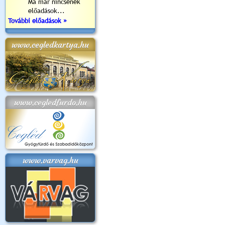
Ma már nincsenek
előadások...
További előadások »
www.cegledkartya.hu
www.cegledfurdo.hu
www.varvag.hu