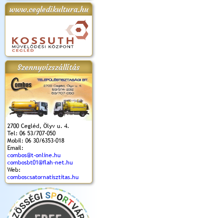
www.cegledikultura.hu
apok 2018.
Kossuth Toborzó
Szent István Ünnepe
V. Ceglédi Vágta
Laska feszt
Ünnepély
és Magyarok
(2017. 06. 18.)
2017.06.
2017.09.22-23.
Kenyere Program
(2017. 08. 20.)
Szennyvízszállítás
2700 Cegléd, Ölyv u. 4.
Tel: 06 53/707-050
Mobil: 06 30/6353-018
Email:
combos@t-online.hu
combosbt01@flah-net.hu
Web:
comboscsatornatisztitas.hu