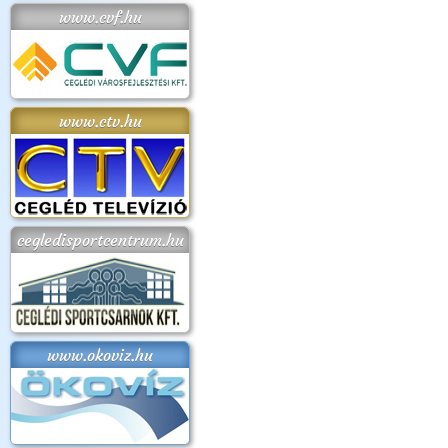
www.cvf.hu
www.ctv.hu
cegledisportcentrum.hu
www.okoviz.hu