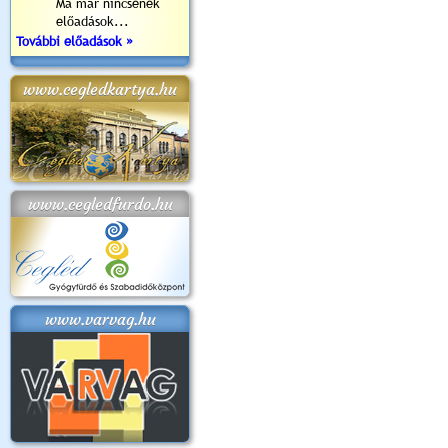
Ma már nincsenek
előadások...
További előadások »
www.cegledkartya.hu
www.cegledfurdo.hu
www.varvag.hu