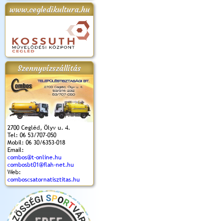
www.cegledikultura.hu
apok 2018.
Kossuth Toborzó
Szent István Ünnepe
V. Ceglédi Vágta
Laska feszt
Ünnepély
és Magyarok
(2017. 06. 18.)
2017.06.
2017.09.22-23.
Kenyere Program
(2017. 08. 20.)
Szennyvízszállítás
2700 Cegléd, Ölyv u. 4.
Tel: 06 53/707-050
Mobil: 06 30/6353-018
Email:
combos@t-online.hu
combosbt01@flah-net.hu
Web:
comboscsatornatisztitas.hu