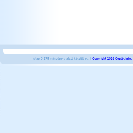
A lap
0.278
másodperc alatt készült el. |
Copyright 2026 Ceglédinfo,