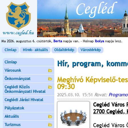
Ma 2026. augusztus 6. csütörtök,
Berta
napja van. - Holnap
Ibolya
napja lesz.
Címlap
Hírek- aktuális
Oldaltérkép
Várostérkép
Hír, program, komm
Címlap
Városunk
Meghívó Képviselő-tes
Önkormányzat
09:30
Ceglédi Közös
Önkormányzati Hivatal
2025.03.10. 15:51
Rovat:
Programo
Ceglédi Járási Hivatal
Cegléd Város 
Pályázatok
2700 Cegléd, K
Aktuális
Cegléd Város 
Turizmus