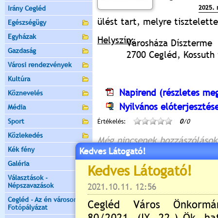
2025. 
Irány Cegléd
ülést tart, melyre tisztelet
Egészségügy
Egyházak
Helyszín:
Városháza Díszterme
Gazdaság
2700 Cegléd, Kossuth t
Városi rendezvények
Kultúra
Napirend (részletes meg
Köznevelés
Nyilvános elóterjesztés
Média
Sport
Értékelés:
0
/0
Közlekedés
Még nincsenek hozzászólások
Kék fény
Kedves Látogató!
Galéria
Választások -
Új hozzászólás:
Népszavazások
Kérjük jelentkezzen be, 
Cegléd - Az én városom -
Fotópályázat