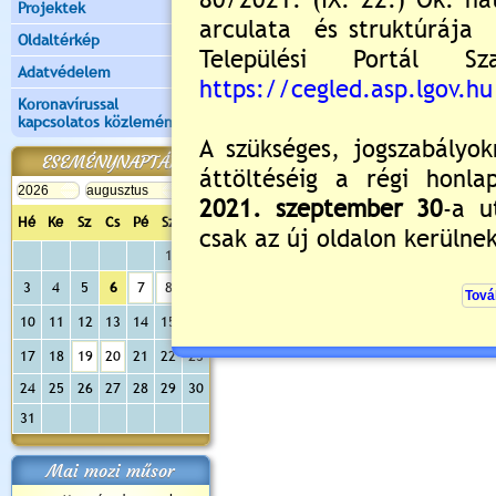
Projektek
Oldaltérkép
Adatvédelem
Koronavírussal
kapcsolatos közlemények
ESEMÉNYNAPTÁR
Hé
Ke
Sz
Cs
Pé
Sz
Va
1
2
3
4
5
6
7
8
9
10
11
12
13
14
15
16
17
18
19
20
21
22
23
24
25
26
27
28
29
30
31
Mai mozi műsor