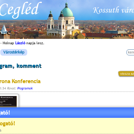
 - Holnap
László
napja lesz.
Várostérkép
ogram, komment
vissza az
rona Konferencia
11:34
Rovat:
Programok
ató!