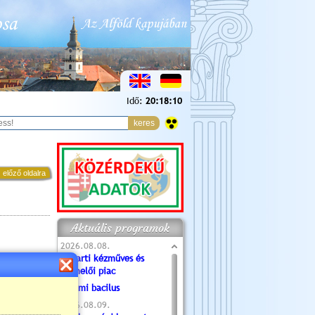
Idő:
20:18:10
 előző oldalra
Aktuális programok
2026.08.08.
Tóparti kézműves és
termelői piac
Valami bacilus
2026.08.09.