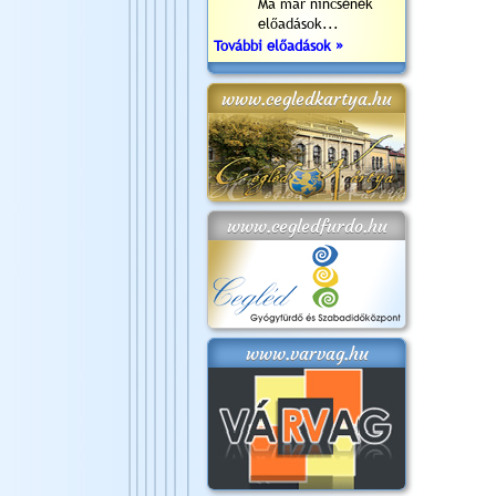
Ma már nincsenek
előadások...
További előadások »
www.cegledkartya.hu
www.cegledfurdo.hu
www.varvag.hu