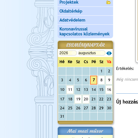
Projektek
Oldaltérkép
Adatvédelem
Koronavírussal
kapcsolatos közlemények
ESEMÉNYNAPTÁR
Hé
Ke
Sz
Cs
Pé
Sz
Va
Értékelés:
1
2
Még nincsen
3
4
5
6
7
8
9
10
11
12
13
14
15
16
17
18
19
20
21
22
23
Új hozzás
24
25
26
27
28
29
30
31
Mai mozi műsor