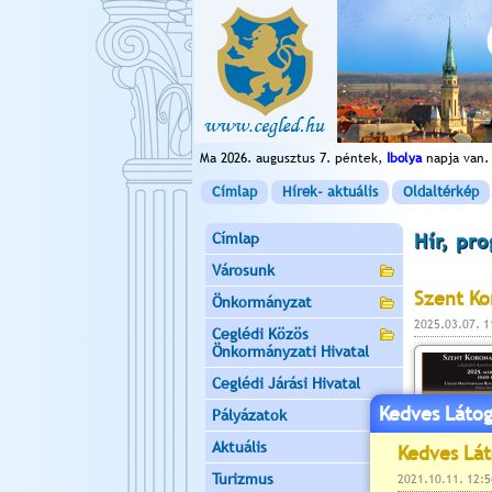
Ma 2026. augusztus 7. péntek,
Ibolya
napja van.
Címlap
Hírek- aktuális
Oldaltérkép
Címlap
Hír, pr
Városunk
Szent Ko
Önkormányzat
2025.03.07. 
Ceglédi Közös
Önkormányzati Hivatal
Ceglédi Járási Hivatal
Kedves Látog
Pályázatok
Aktuális
Turizmus