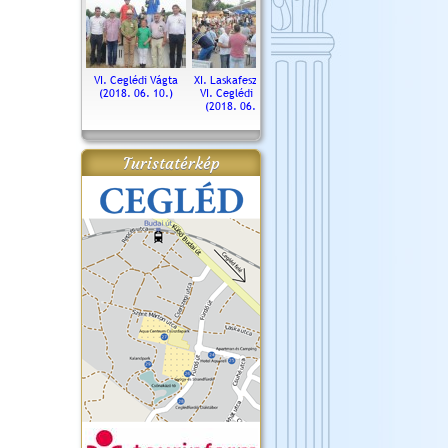
. Ceglédi Vágta
VI. Ceglédi Vágta
XI. Laskafesztivál és
Városnapok 2018.
Kossut
(2016.06.19.)
(2018. 06. 10.)
VI. Ceglédi Vágta
Ün
(2018. 06. 10.)
2017.
Turistatérkép