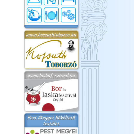
www.kossuthtoborzo.hu
www.laskafesztival.hu
Pest Megyei Békéltető
testület