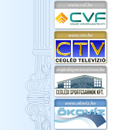
www.cvf.hu
www.ctv.hu
cegledisportcentrum.hu
www.okoviz.hu