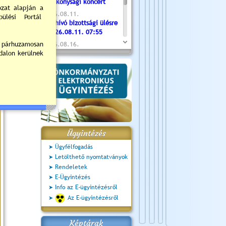
Jótékonysági koncert
2026.08.11.
Meghívó bizottsági ülésre
- 2026.08.11. 07:55
2026.08.16.
Újvárosi Közlekedési és
Sportnap
2026.08.19.
Ceglédi fotóklub kiállítás
2026.08.20.
Szent István Ünnepe
Ügyintézés
Ügyfélfogadás
Letölthető nyomtatványok
Rendeletek
E-Ügyintézés
Info az E-ügyintézésről
Az E-ügyintézésről
Képtárak