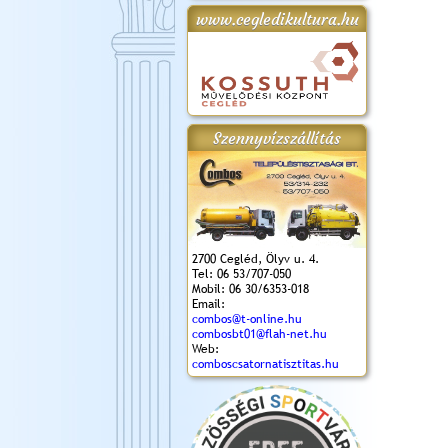
www.cegledikultura.hu
gta
XI. Laskafesztivál és
Városnapok 2018.
Kossuth Toborzó
Szent István Ünnepe
.)
VI. Ceglédi Vágta
Ünnepély
és Magyarok
(2018. 06. 10.)
2017.09.22-23.
Kenyere Program
(2017. 08. 20.)
Szennyvízszállítás
2700 Cegléd, Ölyv u. 4.
Tel: 06 53/707-050
Mobil: 06 30/6353-018
Email:
combos@t-online.hu
combosbt01@flah-net.hu
Web:
comboscsatornatisztitas.hu