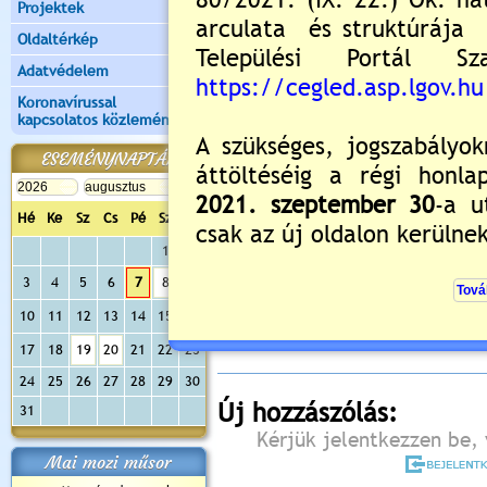
Projektek
Oldaltérkép
Adatvédelem
Koronavírussal
kapcsolatos közlemények
ESEMÉNYNAPTÁR
Hé
Ke
Sz
Cs
Pé
Sz
Va
1
2
Értékelés:
5
/2
3
4
5
6
7
8
9
Még nincsenek hozzászólások
10
11
12
13
14
15
16
17
18
19
20
21
22
23
24
25
26
27
28
29
30
Új hozzászólás:
31
Kérjük jelentkezzen be, 
Mai mozi műsor