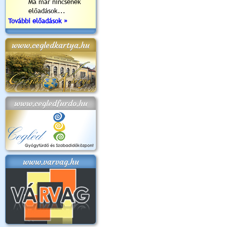
Ma már nincsenek
előadások...
További előadások »
www.cegledkartya.hu
www.cegledfurdo.hu
www.varvag.hu