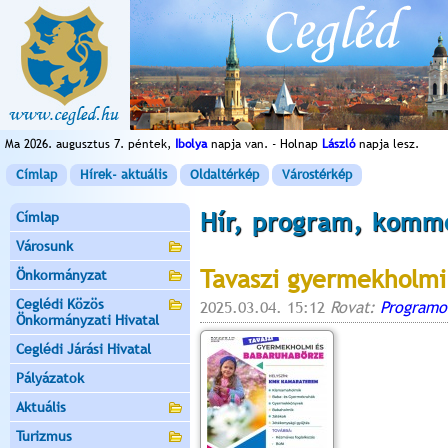
Ma 2026. augusztus 7. péntek,
Ibolya
napja van. - Holnap
László
napja lesz.
Címlap
Hírek- aktuális
Oldaltérkép
Várostérkép
Hír, program, komm
Címlap
Városunk
Tavaszi gyermekholmi
Önkormányzat
Ceglédi Közös
2025.03.04. 15:12
Rovat:
Programo
Önkormányzati Hivatal
Ceglédi Járási Hivatal
Pályázatok
Aktuális
Turizmus