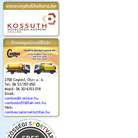
www.cegledikultura.hu
apok 2018.
Kossuth Toborzó
Szent István Ünnepe
V. Ceglédi Vágta
Laska feszt
Ünnepély
és Magyarok
(2017. 06. 18.)
2017.06.
2017.09.22-23.
Kenyere Program
(2017. 08. 20.)
Szennyvízszállítás
2700 Cegléd, Ölyv u. 4.
Tel: 06 53/707-050
Mobil: 06 30/6353-018
Email:
combos@t-online.hu
combosbt01@flah-net.hu
Web:
comboscsatornatisztitas.hu