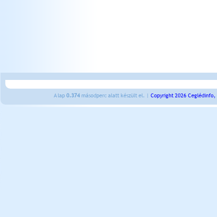
A lap
0.374
másodperc alatt készült el. |
Copyright 2026 Ceglédinfo,