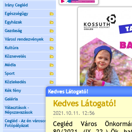
Irány Cegléd
Egészségügy
Egyházak
Gazdaság
Városi rendezvények
Kultúra
Köznevelés
Média
Sport
Közlekedés
Kék fény
Kedves Látogató!
Galéria
Választások -
Népszavazások
Cegléd - Az én városom -
Fotópályázat