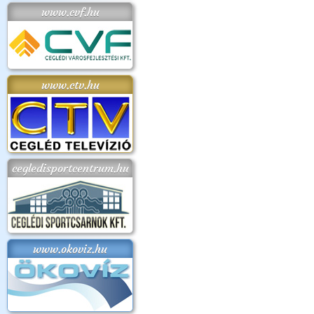
www.cvf.hu
www.ctv.hu
cegledisportcentrum.hu
www.okoviz.hu