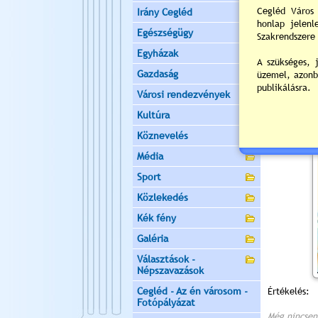
Irány Cegléd
Egészségügy
Egyházak
Gazdaság
Városi rendezvények
Kultúra
Köznevelés
Média
Sport
Közlekedés
Kék fény
Galéria
Választások -
Népszavazások
Cegléd - Az én városom -
Értékelés:
Fotópályázat
Még nincsen