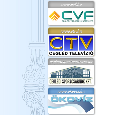
www.cvf.hu
www.ctv.hu
cegledisportcentrum.hu
www.okoviz.hu