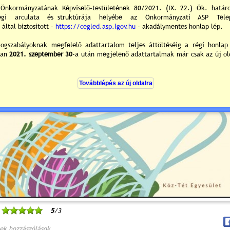
5
/3
ek hozzászólások