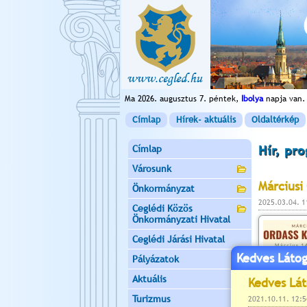
Ma 2026. augusztus 7. péntek,
Ibolya
napja van.
Címlap
Hírek- aktuális
Oldaltérkép
Címlap
Hír, pr
Városunk
Márciusi
Önkormányzat
2025.03.04. 
Ceglédi Közös
Önkormányzati Hivatal
Ceglédi Járási Hivatal
Kedves Látog
Pályázatok
Aktuális
Turizmus