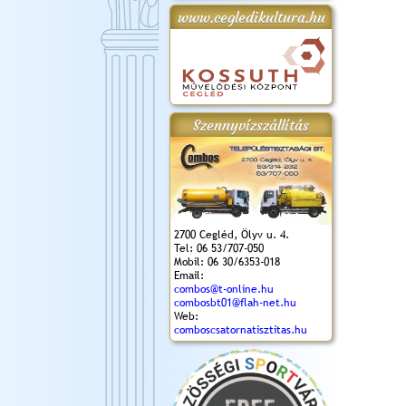
www.cegledikultura.hu
gta
XI. Laskafesztivál és
Városnapok 2018.
Kossuth Toborzó
Szent István Ünnepe
.)
VI. Ceglédi Vágta
Ünnepély
és Magyarok
(2018. 06. 10.)
2017.09.22-23.
Kenyere Program
(2017. 08. 20.)
Szennyvízszállítás
2700 Cegléd, Ölyv u. 4.
Tel: 06 53/707-050
Mobil: 06 30/6353-018
Email:
combos@t-online.hu
combosbt01@flah-net.hu
Web:
comboscsatornatisztitas.hu