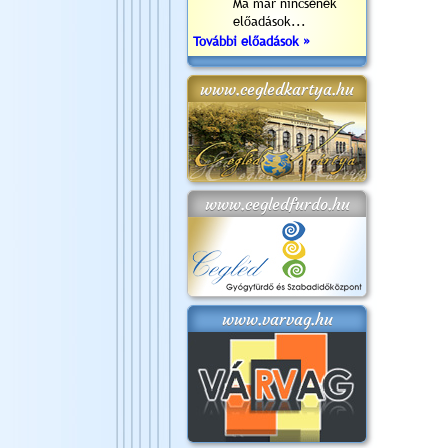
Ma már nincsenek
előadások...
További előadások »
www.cegledkartya.hu
www.cegledfurdo.hu
www.varvag.hu