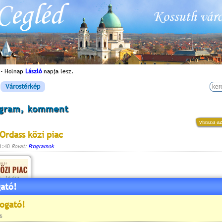
 - Holnap
László
napja lesz.
Várostérkép
ogram, komment
vissza az
 Ordass közi piac
11:40
Rovat:
Programok
ató!