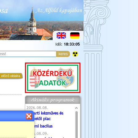
Idő:
18:33:06
 előző oldalra
Aktuális programok
2026.08.08.
Tóparti kézműves és
termelői piac
Valami bacilus
2026.08.09.