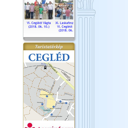
. Ceglédi Vágta
VI. Ceglédi Vágta
XI. Laskafesztivál és
Városnapok 2018.
Kossut
(2016.06.19.)
(2018. 06. 10.)
VI. Ceglédi Vágta
Ün
(2018. 06. 10.)
2017.
Turistatérkép