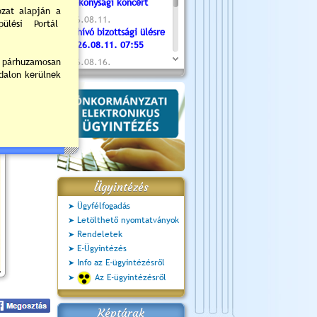
Jótékonysági koncert
2026.08.11.
Meghívó bizottsági ülésre
- 2026.08.11. 07:55
2026.08.16.
Újvárosi Közlekedési és
Sportnap
2026.08.19.
Ceglédi fotóklub kiállítás
2026.08.20.
Szent István Ünnepe
Ügyintézés
Ügyfélfogadás
Letölthető nyomtatványok
Rendeletek
E-Ügyintézés
Info az E-ügyintézésről
Az E-ügyintézésről
Képtárak