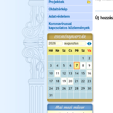
Projektek
Oldaltérkép
Adatvédelem
Új hozzás
Koronavírussal
kapcsolatos közlemények
ESEMÉNYNAPTÁR
Hé
Ke
Sz
Cs
Pé
Sz
Va
1
2
3
4
5
6
7
8
9
10
11
12
13
14
15
16
17
18
19
20
21
22
23
24
25
26
27
28
29
30
31
Mai mozi műsor