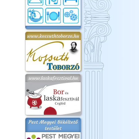
www.kossuthtoborzo.hu
www.laskafesztival.hu
Pest Megyei Békéltető
testület