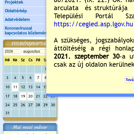
Projektek
Oldaltérkép
Új hozzászólás:
Adatvédelem
Kérjük jelentkezzen be, 
Koronavírussal
kapcsolatos közlemények
ESEMÉNYNAPTÁR
Hé
Ke
Sz
Cs
Pé
Sz
Va
1
2
3
4
5
6
7
8
9
10
11
12
13
14
15
16
17
18
19
20
21
22
23
24
25
26
27
28
29
30
31
Mai mozi műsor