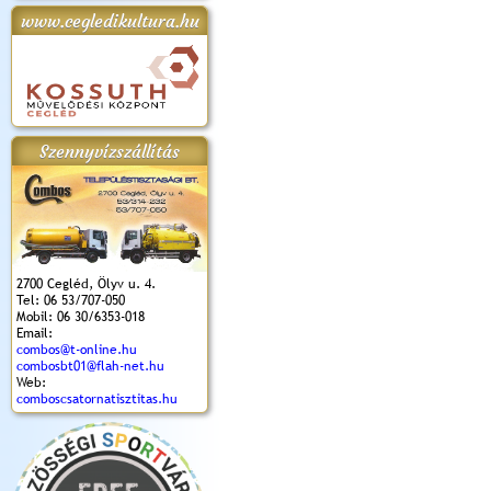
www.cegledikultura.hu
apok 2018.
Kossuth Toborzó
Szent István Ünnepe
V. Ceglédi Vágta
Laska feszt
Ünnepély
és Magyarok
(2017. 06. 18.)
2017.06.
2017.09.22-23.
Kenyere Program
(2017. 08. 20.)
Szennyvízszállítás
2700 Cegléd, Ölyv u. 4.
Tel: 06 53/707-050
Mobil: 06 30/6353-018
Email:
combos@t-online.hu
combosbt01@flah-net.hu
Web:
comboscsatornatisztitas.hu