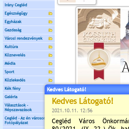
Irány Cegléd
Egészségügy
Egyházak
Gazdaság
Városi rendezvények
Kultúra
Köznevelés
Média
Sport
Közlekedés
Kék fény
Kedves Látogató!
Galéria
Választások -
Értékelés:
3.67
/3
Népszavazások
Még nincsenek hozzászólások
Cegléd - Az én városom -
Fotópályázat