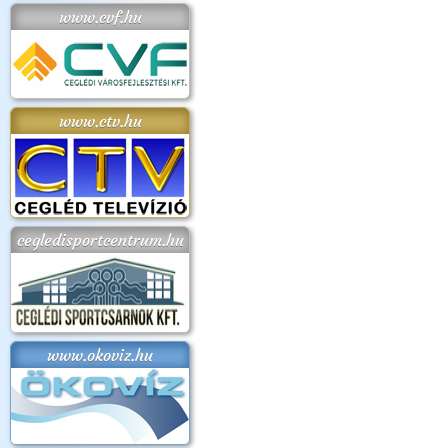
www.cvf.hu
www.ctv.hu
cegledisportcentrum.hu
www.okoviz.hu