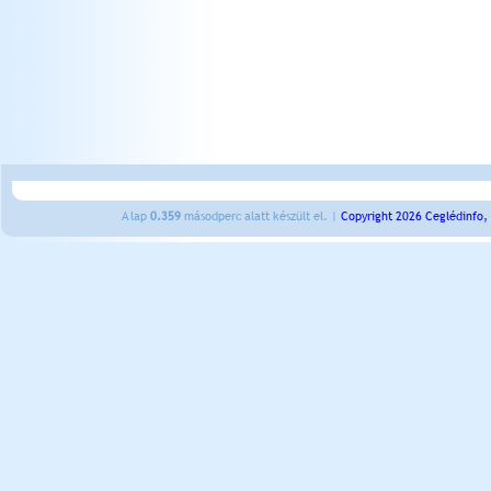
A lap
0.359
másodperc alatt készült el. |
Copyright 2026 Ceglédinfo,