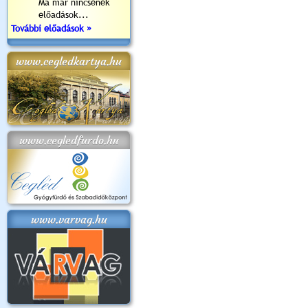
Ma már nincsenek
előadások...
További előadások »
www.cegledkartya.hu
www.cegledfurdo.hu
www.varvag.hu