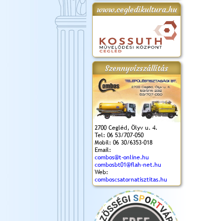
www.cegledikultura.hu
gta
XI. Laskafesztivál és
Városnapok 2018.
Kossuth Toborzó
Szent István Ünnepe
.)
VI. Ceglédi Vágta
Ünnepély
és Magyarok
(2018. 06. 10.)
2017.09.22-23.
Kenyere Program
(2017. 08. 20.)
Szennyvízszállítás
2700 Cegléd, Ölyv u. 4.
Tel: 06 53/707-050
Mobil: 06 30/6353-018
Email:
combos@t-online.hu
combosbt01@flah-net.hu
Web:
comboscsatornatisztitas.hu