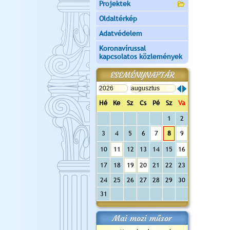
Projektek
Oldaltérkép
Adatvédelem
Koronavírussal
kapcsolatos közlemények
ESEMÉNYNAPTÁR
Hé
Ke
Sz
Cs
Pé
Sz
Va
1
2
3
4
5
6
7
8
9
10
11
12
13
14
15
16
17
18
19
20
21
22
23
24
25
26
27
28
29
30
31
Mai mozi műsor