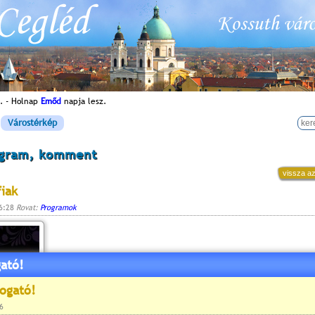
. - Holnap
Emőd
napja lesz.
Várostérkép
ogram, komment
vissza az
fiak
16:28
Rovat:
Programok
ató!