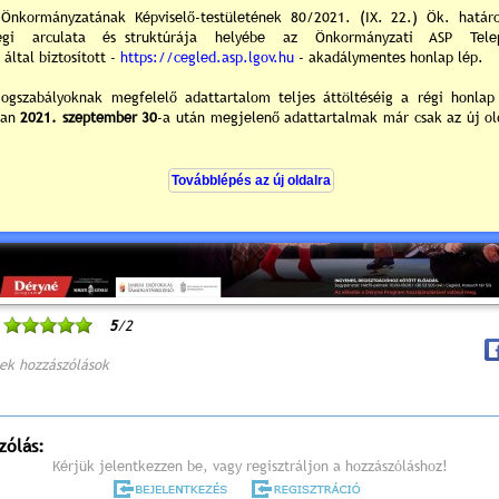
5
/2
ek hozzászólások
zólás:
Kérjük jelentkezzen be, vagy regisztráljon a hozzászóláshoz!