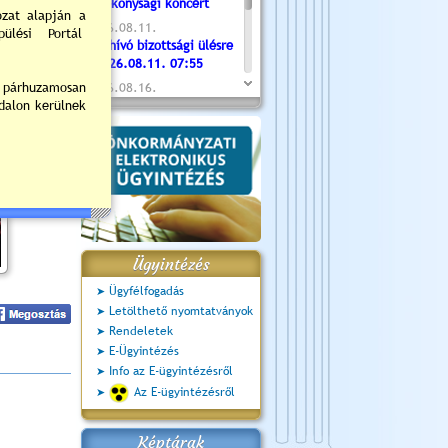
Jótékonysági koncert
2026.08.11.
Meghívó bizottsági ülésre
- 2026.08.11. 07:55
2026.08.16.
Újvárosi Közlekedési és
Sportnap
2026.08.19.
Ceglédi fotóklub kiállítás
2026.08.20.
Szent István Ünnepe
Ügyintézés
Ügyfélfogadás
Letölthető nyomtatványok
Rendeletek
E-Ügyintézés
Info az E-ügyintézésről
Az E-ügyintézésről
Képtárak