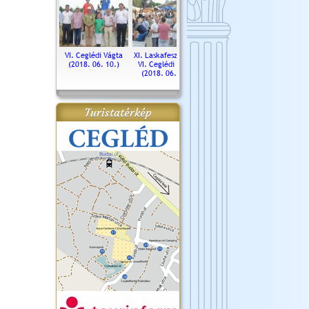
. Ceglédi Vágta
VI. Ceglédi Vágta
XI. Laskafesztivál és
Városnapok 2018.
Kossut
(2016.06.19.)
(2018. 06. 10.)
VI. Ceglédi Vágta
Ün
(2018. 06. 10.)
2017.
Turistatérkép