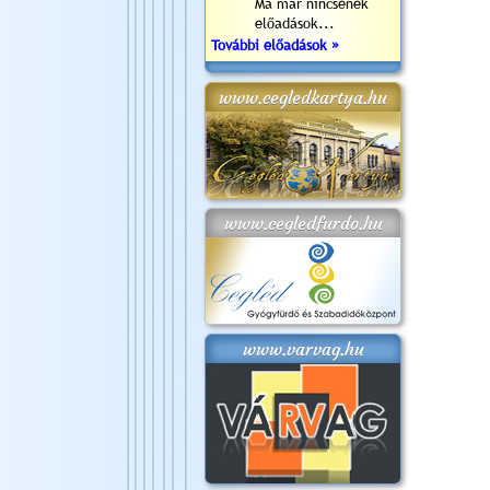
Ma már nincsenek
előadások...
További előadások »
www.cegledkartya.hu
www.cegledfurdo.hu
www.varvag.hu