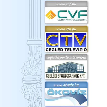
www.cvf.hu
www.ctv.hu
cegledisportcentrum.hu
www.okoviz.hu