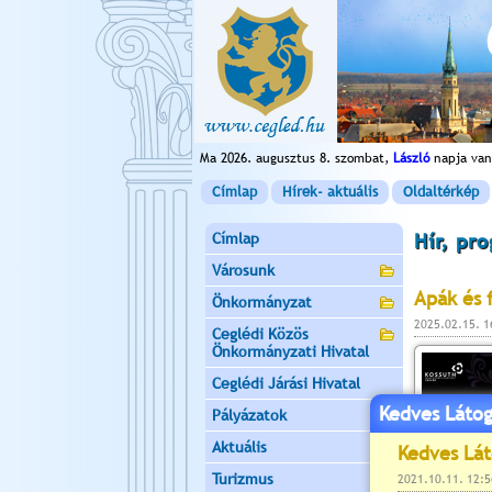
Ma 2026. augusztus 8. szombat,
László
napja van
Címlap
Hírek- aktuális
Oldaltérkép
Címlap
Hír, pr
Városunk
Apák és 
Önkormányzat
2025.02.15. 
Ceglédi Közös
Önkormányzati Hivatal
Ceglédi Járási Hivatal
Kedves Látog
Pályázatok
Aktuális
Turizmus