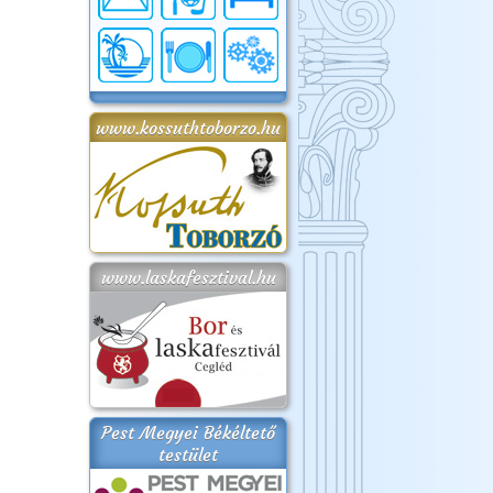
www.kossuthtoborzo.hu
www.laskafesztival.hu
Pest Megyei Békéltető
testület