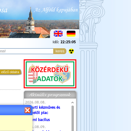
Idő:
22:25:07
 előző oldalra
Aktuális programok
2026.08.08.
Tóparti kézműves és
termelői piac
Valami bacilus
2026.08.09.