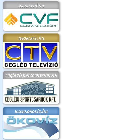
www.cvf.hu
www.ctv.hu
cegledisportcentrum.hu
www.okoviz.hu