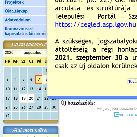
Projektek
Oldaltérkép
Adatvédelem
Koronavírussal
kapcsolatos közlemények
ESEMÉNYNAPTÁR
Hé
Ke
Sz
Cs
Pé
Sz
Va
Értékelés:
5
/2
1
2
3
4
5
6
7
8
9
Még nincsenek hozzászólások
10
11
12
13
14
15
16
17
18
19
20
21
22
23
Új hozzászólás:
24
25
26
27
28
29
30
Kérjük jelentkezzen be
31
Mai mozi műsor