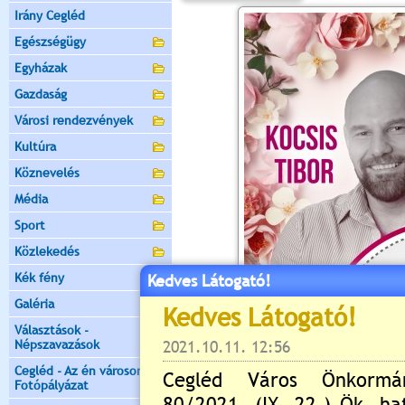
Irány Cegléd
Egészségügy
Egyházak
Gazdaság
Városi rendezvények
Kultúra
Köznevelés
Média
Sport
Közlekedés
Kék fény
Kedves Látogató!
Galéria
Választások -
Népszavazások
Cegléd - Az én városom -
Fotópályázat