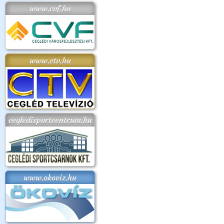
www.cvf.hu
www.ctv.hu
cegledisportcentrum.hu
www.okoviz.hu