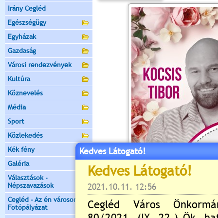
Irány Cegléd
Egészségügy
Egyházak
Gazdaság
Városi rendezvények
Kultúra
Köznevelés
Média
Sport
Közlekedés
Kék fény
Kedves Látogató!
Galéria
Választások -
Népszavazások
Cegléd - Az én városom -
Fotópályázat