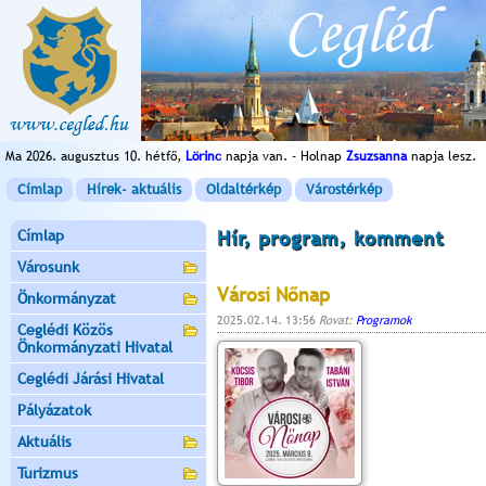
Ma 2026. augusztus 10. hétfő,
Lörinc
napja van. - Holnap
Zsuzsanna
napja lesz.
Címlap
Hírek- aktuális
Oldaltérkép
Várostérkép
Címlap
Hír, program, komment
Városunk
Városi Nőnap
Önkormányzat
2025.02.14. 13:56
Rovat:
Programok
Ceglédi Közös
Önkormányzati Hivatal
Ceglédi Járási Hivatal
Pályázatok
Aktuális
Turizmus