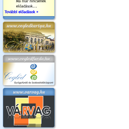
Ma már nincsenek
előadások...
További előadások »
www.cegledkartya.hu
www.cegledfurdo.hu
www.varvag.hu