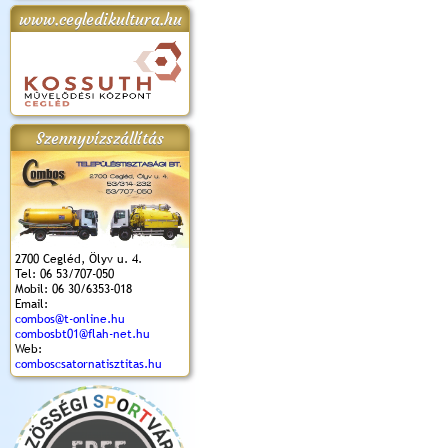
www.cegledikultura.hu
apok 2018.
Kossuth Toborzó
Szent István Ünnepe
V. Ceglédi Vágta
Laska feszt
Ünnepély
és Magyarok
(2017. 06. 18.)
2017.06.
2017.09.22-23.
Kenyere Program
(2017. 08. 20.)
Szennyvízszállítás
2700 Cegléd, Ölyv u. 4.
Tel: 06 53/707-050
Mobil: 06 30/6353-018
Email:
combos@t-online.hu
combosbt01@flah-net.hu
Web:
comboscsatornatisztitas.hu