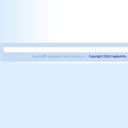
A lap
0.251
másodperc alatt készült el. |
Copyright 2026 Ceglédinfo,