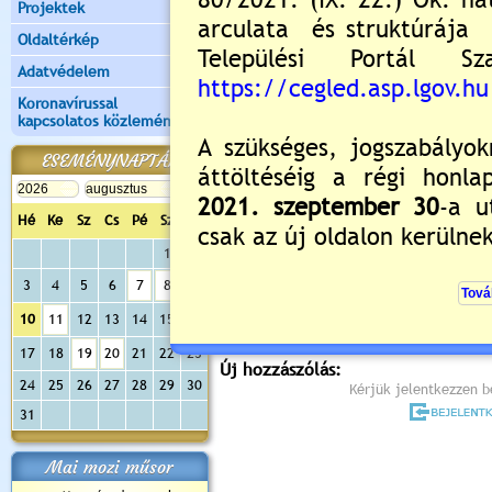
Projektek
Oldaltérkép
Adatvédelem
Koronavírussal
kapcsolatos közlemények
ESEMÉNYNAPTÁR
Hé
Ke
Sz
Cs
Pé
Sz
Va
Értékelés:
5
/2
1
2
3
4
5
6
7
8
9
Még nincsenek hozzászólások
10
11
12
13
14
15
16
17
18
19
20
21
22
23
Új hozzászólás:
24
25
26
27
28
29
30
Kérjük jelentkezzen be
31
Mai mozi műsor