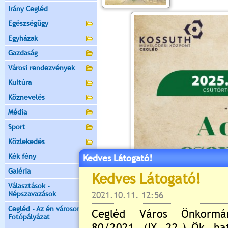
Irány Cegléd
Egészségügy
Egyházak
Gazdaság
Városi rendezvények
Kultúra
Köznevelés
Média
Sport
Közlekedés
Kék fény
Kedves Látogató!
Galéria
Választások -
Népszavazások
Cegléd - Az én városom -
Fotópályázat