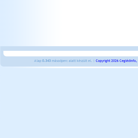
A lap
0.343
másodperc alatt készült el. |
Copyright 2026 Ceglédinfo,