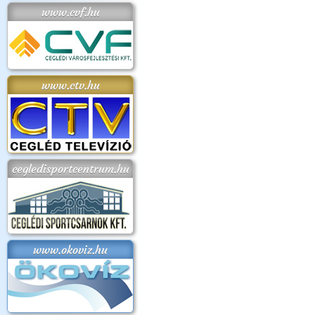
www.cvf.hu
www.ctv.hu
cegledisportcentrum.hu
www.okoviz.hu