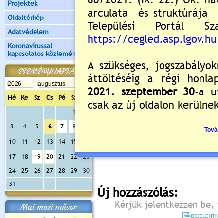
Projektek
Oldaltérkép
Adatvédelem
Koronavírussal
kapcsolatos közlemények
ESEMÉNYNAPTÁR
Hé
Ke
Sz
Cs
Pé
Sz
Va
1
2
3
4
5
6
7
8
9
Értékelés:
5
/1
10
11
12
13
14
15
16
Még nincsenek hozzászólások
17
18
19
20
21
22
23
24
25
26
27
28
29
30
31
Új hozzászólás:
Kérjük jelentkezzen be, 
Mai mozi műsor