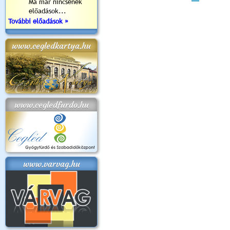
Ma már nincsenek
előadások...
További előadások »
www.cegledkartya.hu
www.cegledfurdo.hu
www.varvag.hu