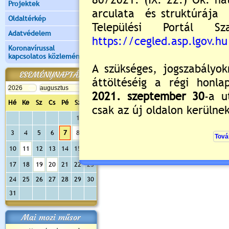
Projektek
Oldaltérkép
Adatvédelem
Koronavírussal
kapcsolatos közlemények
ESEMÉNYNAPTÁR
Hé
Ke
Sz
Cs
Pé
Sz
Va
1
2
3
4
5
6
7
8
9
10
11
12
13
14
15
16
17
18
19
20
21
22
23
24
25
26
27
28
29
30
31
Mai mozi műsor