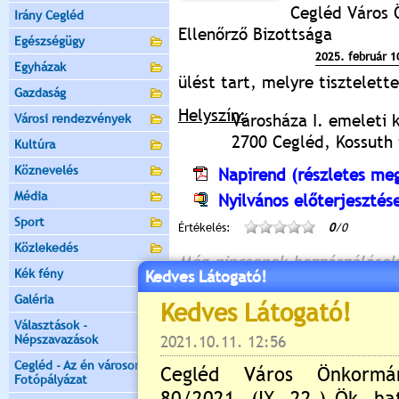
Cegléd Város 
Irány Cegléd
Ellenőrző Bizottsága
Egészségügy
2025. február 1
Egyházak
ülést tart, melyre tisztelet
Gazdaság
Helyszín:
Városháza I. emeleti 
Városi rendezvények
2700 Cegléd, Kossuth t
Kultúra
Köznevelés
Napirend (részletes meg
Média
Nyilvános előterjesztés
Sport
Értékelés:
0
/0
Közlekedés
Még nincsenek hozzászólások
Kék fény
Kedves Látogató!
Galéria
Választások -
Népszavazások
Új hozzászólás:
Cegléd - Az én városom -
Kérjük jelentkezzen be, 
Fotópályázat