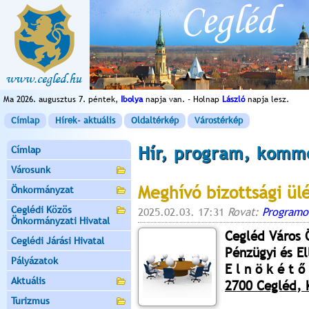
Ma 2026. augusztus 7. péntek,
Ibolya
napja van. - Holnap
László
napja lesz.
Címlap
Hírek- aktuális
Oldaltérkép
Várostérkép
Hír, program, komm
Címlap
Városunk
Meghívó bizottsági ül
Önkormányzat
Ceglédi Közös
2025.02.03. 17:31
Rovat:
Programo
Önkormányzati Hivatal
Cegléd Város
Ceglédi Járási Hivatal
Pénzügyi és El
Pályázatok
E l n ö k é t ő 
Aktuális
2700 Cegléd, K
Turizmus