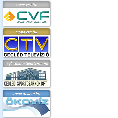
www.cvf.hu
www.ctv.hu
cegledisportcentrum.hu
www.okoviz.hu