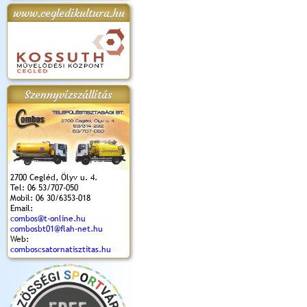
www.cegledikultura.hu
apok 2018.
Kossuth Toborzó
Szent István Ünnepe
V. Ceglédi Vágta
Laska feszt
Ünnepély
és Magyarok
(2017. 06. 18.)
2017.06.
2017.09.22-23.
Kenyere Program
(2017. 08. 20.)
Szennyvízszállítás
2700 Cegléd, Ölyv u. 4.
Tel: 06 53/707-050
Mobil: 06 30/6353-018
Email:
combos@t-online.hu
combosbt01@flah-net.hu
Web:
comboscsatornatisztitas.hu