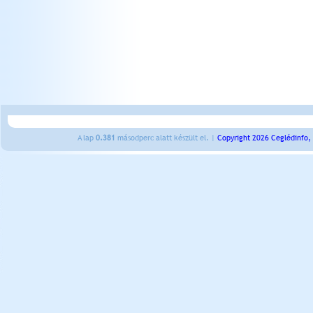
A lap
0.381
másodperc alatt készült el. |
Copyright 2026 Ceglédinfo,