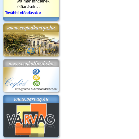
Ma már nincsenek
előadások...
További előadások »
www.cegledkartya.hu
www.cegledfurdo.hu
www.varvag.hu