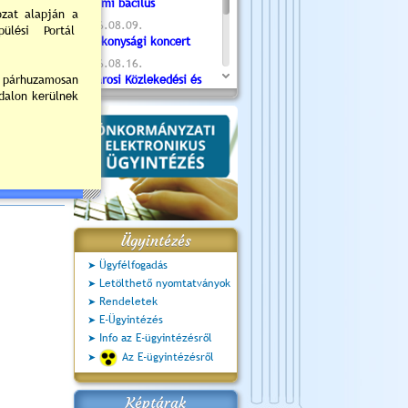
Valami bacilus
2026.08.09.
Jótékonysági koncert
2026.08.16.
Újvárosi Közlekedési és
Sportnap
2026.08.19.
Ceglédi fotóklub kiállítás
2026.08.20.
Szent István Ünnepe
Ügyintézés
Ügyfélfogadás
Letölthető nyomtatványok
Rendeletek
E-Ügyintézés
Info az E-ügyintézésről
Az E-ügyintézésről
Képtárak