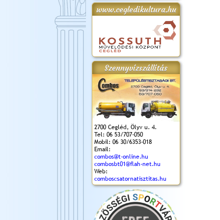
www.cegledikultura.hu
gta
XI. Laskafesztivál és
Városnapok 2018.
Kossuth Toborzó
Szent István Ünnepe
.)
VI. Ceglédi Vágta
Ünnepély
és Magyarok
(2018. 06. 10.)
2017.09.22-23.
Kenyere Program
(2017. 08. 20.)
Szennyvízszállítás
2700 Cegléd, Ölyv u. 4.
Tel: 06 53/707-050
Mobil: 06 30/6353-018
Email:
combos@t-online.hu
combosbt01@flah-net.hu
Web:
comboscsatornatisztitas.hu