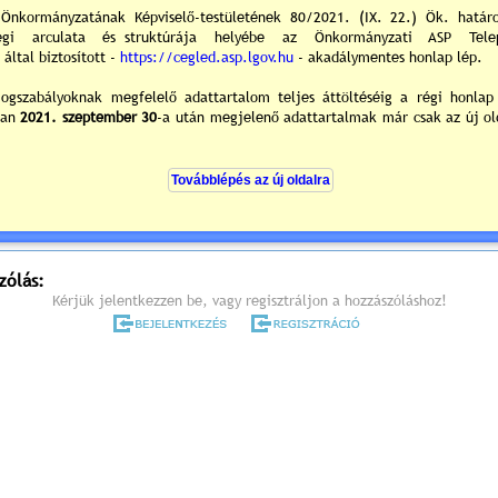
melyre tisztelettel meghívom.
árosháza I. emeleti kistanácskozó terme
700 Cegléd, Kossuth tér. 1.
rend (részletes meghívó) »
vános előterjesztések és tájékoztatók »
0
/0
ek hozzászólások
zólás:
Kérjük jelentkezzen be, vagy regisztráljon a hozzászóláshoz!