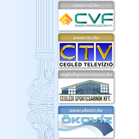
www.cvf.hu
www.ctv.hu
cegledisportcentrum.hu
www.okoviz.hu