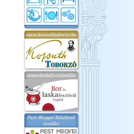
www.kossuthtoborzo.hu
www.laskafesztival.hu
Pest Megyei Békéltető
testület