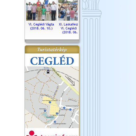
. Ceglédi Vágta
VI. Ceglédi Vágta
XI. Laskafesztivál és
Városnapok 2018.
Kossut
(2016.06.19.)
(2018. 06. 10.)
VI. Ceglédi Vágta
Ün
(2018. 06. 10.)
2017.
Turistatérkép