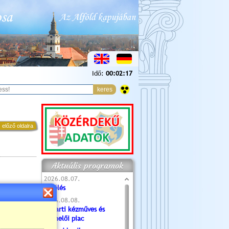
Idő:
00:02:18
 előző oldalra
Aktuális programok
2026.08.07.
Túlélés
2026.08.08.
Tóparti kézműves és
termelői piac