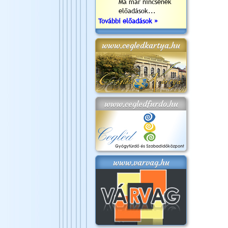
Ma már nincsenek
előadások...
További előadások »
www.cegledkartya.hu
www.cegledfurdo.hu
www.varvag.hu