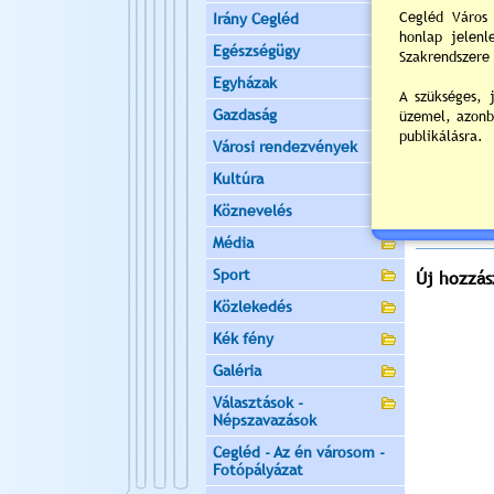
ülést tart, 
Irány Cegléd
Helyszín:
V
Egészségügy
2
Egyházak
Napi
Gazdaság
Nyil
Városi rendezvények
Értékelés:
Kultúra
Még nincsen
Köznevelés
Média
Sport
Új hozzás
Közlekedés
Kék fény
Galéria
Választások -
Népszavazások
Cegléd - Az én városom -
Fotópályázat