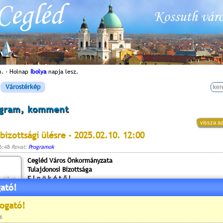
n. - Holnap
Ibolya
napja lesz.
Várostérkép
ogram, komment
vissza az
bizottsági ülésre - 2025.02.10. 12:00
16:48
Rovat:
Programok
Cegléd Város Önkormányzata
Tulajdonosi Bizottsága
E l n ö k é t ő l
ató!
2700 Cegléd, Kossuth tér 1.
Cegléd Város Önkormányzatának Tulajdonosi Bizottsága
2025. február 10-én (hétfõ) 12 órai kezdettel