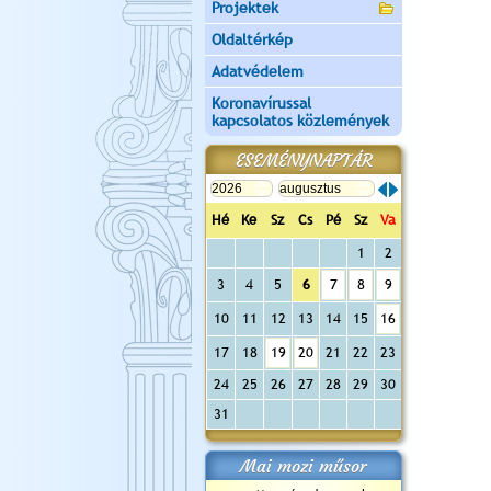
Projektek
Oldaltérkép
Adatvédelem
Koronavírussal
kapcsolatos közlemények
ESEMÉNYNAPTÁR
Hé
Ke
Sz
Cs
Pé
Sz
Va
1
2
3
4
5
6
7
8
9
10
11
12
13
14
15
16
17
18
19
20
21
22
23
24
25
26
27
28
29
30
31
Mai mozi műsor